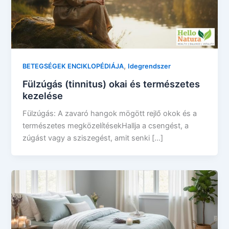
,
BETEGSÉGEK ENCIKLOPÉDIÁJA
Idegrendszer
Fülzúgás (tinnitus) okai és természetes
kezelése
Fülzúgás: A zavaró hangok mögött rejlő okok és a
természetes megközelítésekHallja a csengést, a
zúgást vagy a sziszegést, amit senki […]