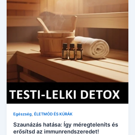
,
Egészség
ÉLETMÓD ÉS KÚRÁK
Szaunázás hatása: Így méregteleníts és
erősítsd az immunrendszeredet!