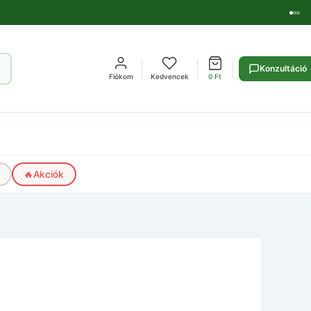
Konzultáció
Fiókom
Kedvencek
0
Ft
🔥
Akciók