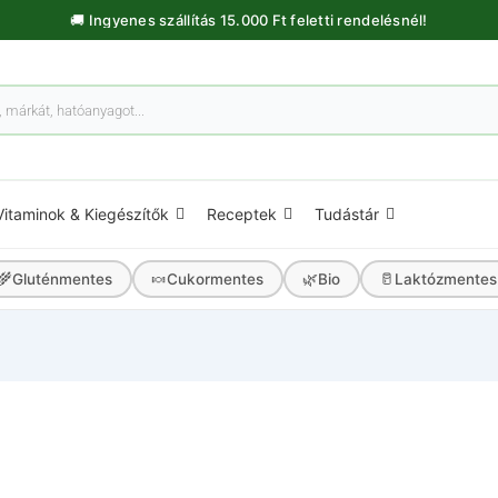
🚚 Ingyenes szállítás 15.000 Ft feletti rendelésnél!
Vitaminok & Kiegészítők
Receptek
Tudástár
🌾
🍬
🌿
🥛
Gluténmentes
Cukormentes
Bio
Laktózmentes