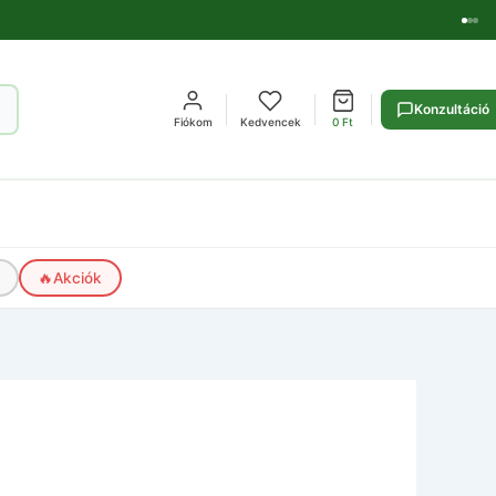
Konzultáció
Fiókom
Kedvencek
0
Ft
🔥
Akciók