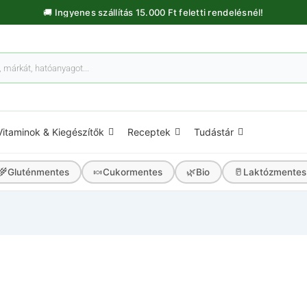
🚚 Ingyenes szállítás 15.000 Ft feletti rendelésnél!
Vitaminok & Kiegészítők
Receptek
Tudástár
🌾
🍬
🌿
🥛
Gluténmentes
Cukormentes
Bio
Laktózmentes