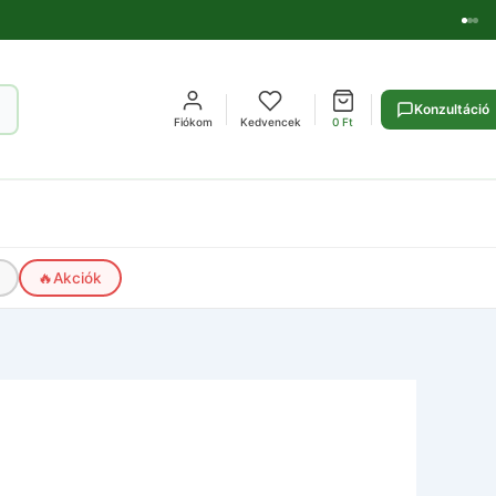
Konzultáció
Fiókom
Kedvencek
0
Ft
🔥
Akciók