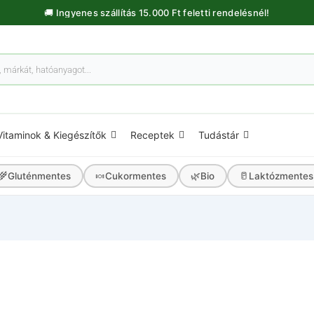
🚚 Ingyenes szállítás 15.000 Ft feletti rendelésnél!
Vitaminok & Kiegészítők
Receptek
Tudástár
🌾
🍬
🌿
🥛
Gluténmentes
Cukormentes
Bio
Laktózmentes