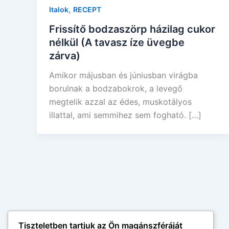
,
Italok
RECEPT
Frissítő bodzaszörp házilag cukor
nélkül (A tavasz íze üvegbe
zárva)
Amikor májusban és júniusban virágba
borulnak a bodzabokrok, a levegő
megtelik azzal az édes, muskotályos
illattal, ami semmihez sem fogható. […]
Tiszteletben tartjuk az Ön magánszféráját