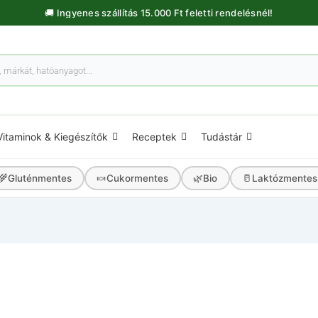
🚚 Ingyenes szállítás 15.000 Ft feletti rendelésnél!
Vitaminok & Kiegészítők
Receptek
Tudástár
🌾
🍬
🌿
🥛
Gluténmentes
Cukormentes
Bio
Laktózmentes