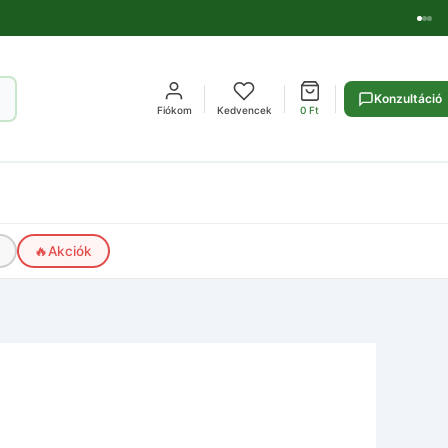
Konzultáció
Fiókom
Kedvencek
0
Ft
🔥
Akciók