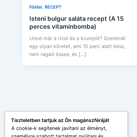
,
Főétel
RECEPT
Isteni bulgur saláta recept (A 15
perces vitaminbomba)
Unod már a rizst és a krumplit? Szeretnél
egy olyan köretet, ami 15 perc alatt kész,
nem ragad össze, és […]
Tiszteletben tartjuk az Ön magánszféráját
A cookie-k segítenek javítani az élményt,
személyre szabott tartalmat nyújtani és