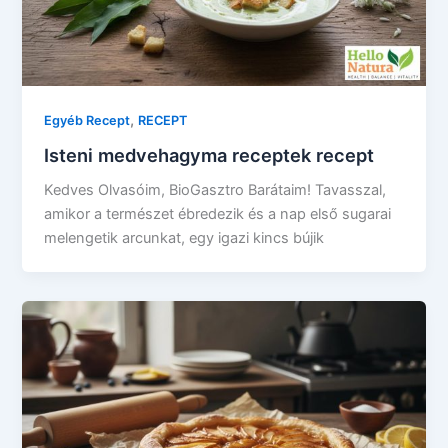
,
Egyéb Recept
RECEPT
Isteni medvehagyma receptek recept
Kedves Olvasóim, BioGasztro Barátaim! Tavasszal,
amikor a természet ébredezik és a nap első sugarai
melengetik arcunkat, egy igazi kincs bújik