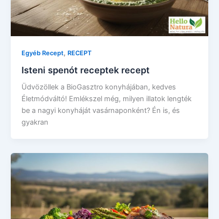
,
Egyéb Recept
RECEPT
Isteni spenót receptek recept
Üdvözöllek a BioGasztro konyhájában, kedves
Életmódváltó! Emlékszel még, milyen illatok lengték
be a nagyi konyháját vasárnaponként? Én is, és
gyakran