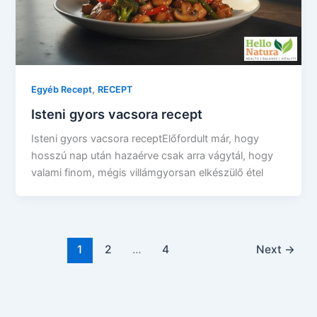
,
Egyéb Recept
RECEPT
Isteni gyors vacsora recept
Isteni gyors vacsora receptElőfordult már, hogy
hosszú nap után hazaérve csak arra vágytál, hogy
valami finom, mégis villámgyorsan elkészülő étel
1
2
…
4
Next
→