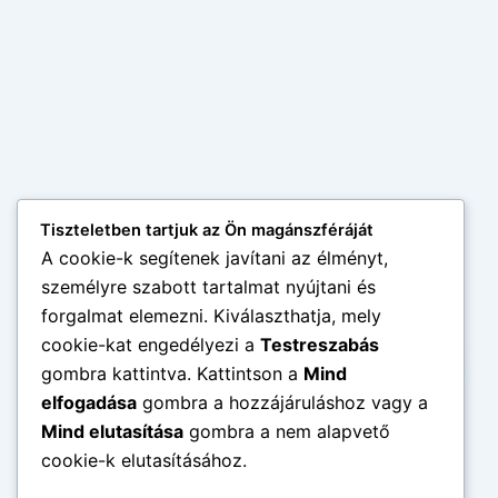
Tiszteletben tartjuk az Ön magánszféráját
A cookie-k segítenek javítani az élményt,
személyre szabott tartalmat nyújtani és
forgalmat elemezni. Kiválaszthatja, mely
cookie-kat engedélyezi a
Testreszabás
gombra kattintva. Kattintson a
Mind
×
HETI RECEPTEK
elfogadása
gombra a hozzájáruláshoz vagy a
Tetszett ez a cikk?
Mind elutasítása
gombra a nem alapvető
cookie-k elutasításához.
Heti 2 új receptet küldünk emailben!