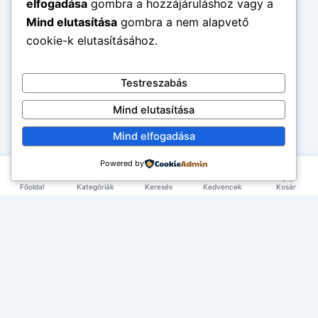
elfogadása
gombra a hozzájáruláshoz vagy a
Mind elutasítása
gombra a nem alapvető
cookie-k elutasításához.
Testreszabás
Mind elutasítása
Mind elfogadása
Powered by
Főoldal
Kategóriák
Keresés
Kedvencek
Kosár
×
EXKLUZÍV AJÁNLAT
TERMÉKEK
Első rendelésed -10%!
Add meg az email címed és azonnal küldünk egy
Élelmiszerek
ÉLETMÓD
kupont az első rendelésedhez.