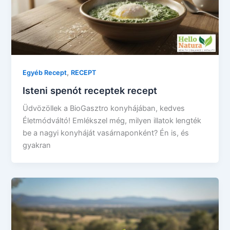
,
Egyéb Recept
RECEPT
Isteni spenót receptek recept
Üdvözöllek a BioGasztro konyhájában, kedves
Életmódváltó! Emlékszel még, milyen illatok lengték
be a nagyi konyháját vasárnaponként? Én is, és
gyakran