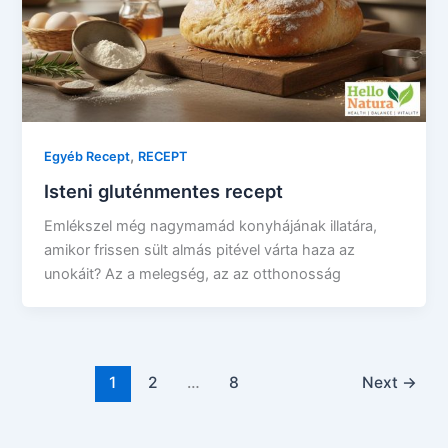
,
Egyéb Recept
RECEPT
Isteni gluténmentes recept
Emlékszel még nagymamád konyhájának illatára,
amikor frissen sült almás pitével várta haza az
unokáit? Az a melegség, az az otthonosság
1
2
…
8
Next
→