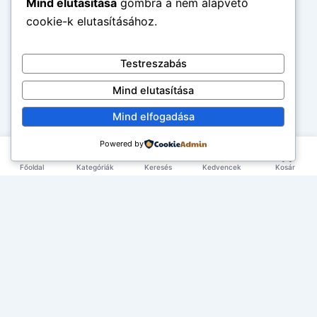
Mind elutasítása
gombra a nem alapvető
cookie-k elutasításához.
Testreszabás
Mind elutasítása
Mind elfogadása
Powered by
Főoldal
Kategóriák
Keresés
Kedvencek
Kosár
×
EXKLUZÍV AJÁNLAT
TERMÉKEK
Első rendelésed -10%!
Add meg az email címed és azonnal küldünk egy
Élelmiszerek
ÉLETMÓD
kupont az első rendelésedhez.
Tea & Italok