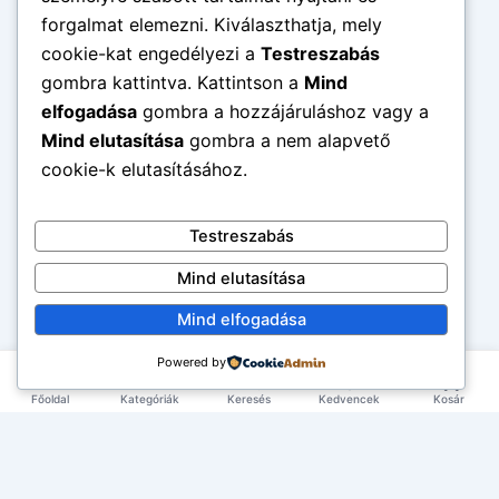
forgalmat elemezni. Kiválaszthatja, mely
cookie-kat engedélyezi a
Testreszabás
gombra kattintva. Kattintson a
Mind
elfogadása
gombra a hozzájáruláshoz vagy a
Mind elutasítása
gombra a nem alapvető
cookie-k elutasításához.
Testreszabás
Mind elutasítása
Mind elfogadása
Powered by
Főoldal
Kategóriák
Keresés
Kedvencek
Kosár
×
EXKLUZÍV AJÁNLAT