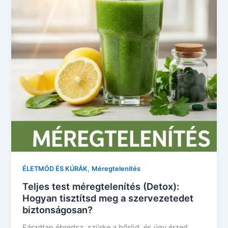
,
ÉLETMÓD ÉS KÚRÁK
Méregtelenítés
Teljes test méregtelenítés (Detox):
Hogyan tisztítsd meg a szervezetedet
biztonságosan?
Fáradtan ébredsz, szürke a bőröd, és úgy érzed,