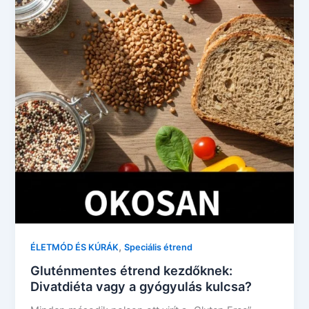
,
ÉLETMÓD ÉS KÚRÁK
Speciális étrend
Gluténmentes étrend kezdőknek:
Divatdiéta vagy a gyógyulás kulcsa?