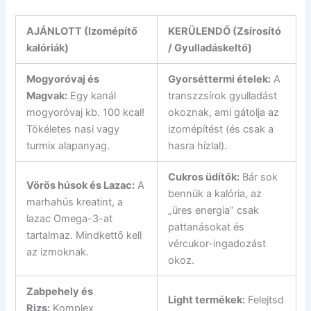
AJÁNLOTT (Izomépítő
KERÜLENDŐ (Zsírosító
kalóriák)
/ Gyulladáskeltő)
Mogyoróvaj és
Gyorséttermi ételek:
A
Magvak:
Egy kanál
transzzsírok gyulladást
mogyoróvaj kb. 100 kcal!
okoznak, ami gátolja az
Tökéletes nasi vagy
izomépítést (és csak a
turmix alapanyag.
hasra hízlal).
Cukros üdítők:
Bár sok
Vörös húsok és Lazac:
A
bennük a kalória, az
marhahús kreatint, a
„üres energia” csak
lazac Omega-3-at
pattanásokat és
tartalmaz. Mindkettő kell
vércukor-ingadozást
az izmoknak.
okoz.
Zabpehely és
Light termékek:
Felejtsd
Rizs:
Komplex