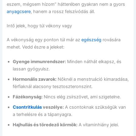
eszem, mégsem hízom” hátterében gyakran nem a gyors
anyagcsere
, hanem a rossz felszívódás áll.
Intő jelek, hogy túl vékony vagy
A vékonyság egy ponton túl már az
egészség
rovására
mehet. Vedd észre a jeleket:
Gyenge immunrendszer:
Minden náthát elkapsz, és
lassan gyógyulsz.
Hormonális zavarok:
Nőknél a menstruáció kimaradása,
férfiaknál alacsony tesztoszteronszint.
Fázékonyság:
Nincs elég zsírszövet, ami szigetelne.
Csontritkulás
veszélye:
A csontoknak szükségük van
a terhelésre és a tápanyagra.
Hajhullás és töredező körmök:
A vitaminhiány jelei.