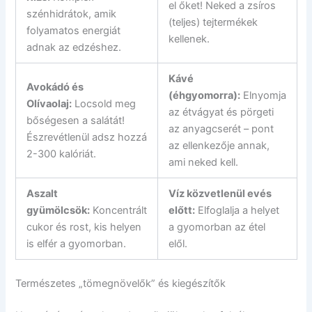
el őket! Neked a zsíros
szénhidrátok, amik
(teljes) tejtermékek
folyamatos energiát
kellenek.
adnak az edzéshez.
Kávé
Avokádó és
(éhgyomorra):
Elnyomja
Olívaolaj:
Locsold meg
az étvágyat és pörgeti
bőségesen a salátát!
az anyagcserét – pont
Észrevétlenül adsz hozzá
az ellenkezője annak,
2-300 kalóriát.
ami neked kell.
Aszalt
Víz közvetlenül evés
gyümölcsök:
Koncentrált
előtt:
Elfoglalja a helyet
cukor és rost, kis helyen
a gyomorban az étel
is elfér a gyomorban.
elől.
Természetes „tömegnövelők” és kiegészítők