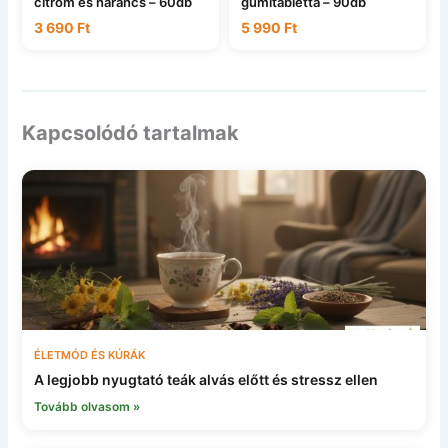
citrom és narancs – 60db
gumitabletta – 90db
3 690
Ft
5 990
Ft
Kapcsolódó tartalmak
ÉLETMÓD ÉS KÚRÁK
A legjobb nyugtató teák alvás előtt és stressz ellen
Tovább olvasom »