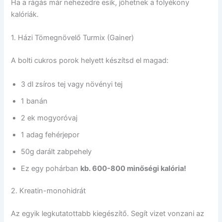
Ha a rágás már nehezedre esik, jöhetnek a folyékony
kalóriák.
1. Házi Tömegnövelő Turmix (Gainer)
A bolti cukros porok helyett készítsd el magad:
3 dl zsíros tej vagy növényi tej
1 banán
2 ek mogyoróvaj
1 adag fehérjepor
50g darált zabpehely
Ez egy pohárban
kb. 600-800 minőségi kalória!
2. Kreatin-monohidrát
Az egyik legkutatottabb kiegészítő. Segít vizet vonzani az