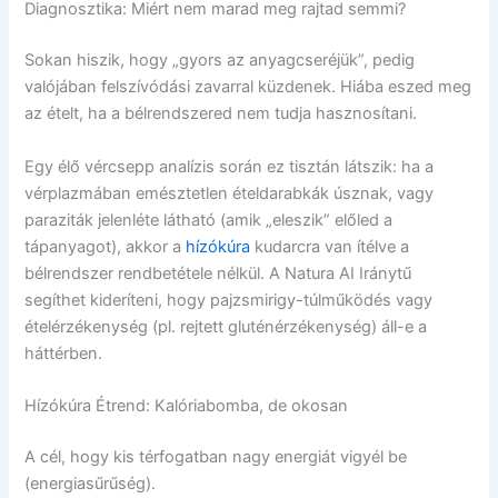
Diagnosztika: Miért nem marad meg rajtad semmi?
Sokan hiszik, hogy „gyors az anyagcseréjük”, pedig
valójában felszívódási zavarral küzdenek. Hiába eszed meg
az ételt, ha a bélrendszered nem tudja hasznosítani.
Egy élő vércsepp analízis során ez tisztán látszik: ha a
vérplazmában emésztetlen ételdarabkák úsznak, vagy
paraziták jelenléte látható (amik „eleszik” előled a
tápanyagot), akkor a
hízókúra
kudarcra van ítélve a
bélrendszer rendbetétele nélkül. A Natura AI Iránytű
segíthet kideríteni, hogy pajzsmirigy-túlműködés vagy
ételérzékenység (pl. rejtett gluténérzékenység) áll-e a
háttérben.
Hízókúra Étrend: Kalóriabomba, de okosan
A cél, hogy kis térfogatban nagy energiát vigyél be
(energiasűrűség).