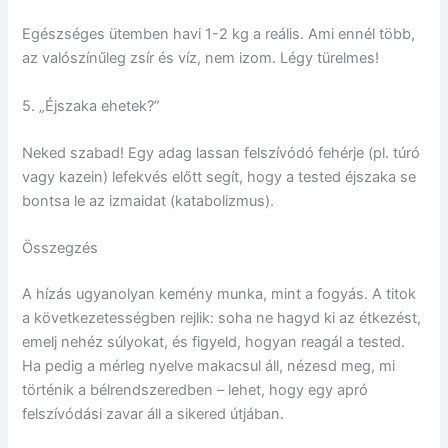
Egészséges ütemben havi 1-2 kg a reális. Ami ennél több,
az valószínűleg zsír és víz, nem izom. Légy türelmes!
5. „Éjszaka ehetek?”
Neked szabad! Egy adag lassan felszívódó fehérje (pl. túró
vagy kazein) lefekvés előtt segít, hogy a tested éjszaka se
bontsa le az izmaidat (katabolizmus).
Összegzés
A hízás ugyanolyan kemény munka, mint a fogyás. A titok
a következetességben rejlik: soha ne hagyd ki az étkezést,
emelj nehéz súlyokat, és figyeld, hogyan reagál a tested.
Ha pedig a mérleg nyelve makacsul áll, nézesd meg, mi
történik a bélrendszeredben – lehet, hogy egy apró
felszívódási zavar áll a sikered útjában.