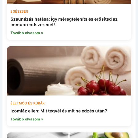
EGÉSZSÉG
Szaunázás hatása: Így méregteleníts és erősítsd az
immunrendszeredet!
Tovább olvasom »
ÉLETMÓD ÉS KÚRÁK
Izomláz ellen: Mit tegyél és mit ne edzés után?
Tovább olvasom »