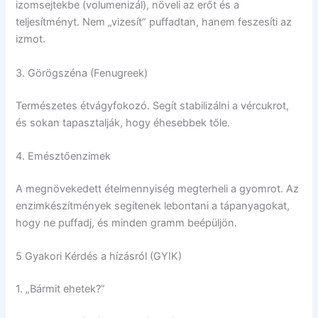
izomsejtekbe (volumenizál), növeli az erőt és a
teljesítményt. Nem „vizesít” puffadtan, hanem feszesíti az
izmot.
3. Görögszéna (Fenugreek)
Természetes étvágyfokozó. Segít stabilizálni a vércukrot,
és sokan tapasztalják, hogy éhesebbek tőle.
4. Emésztőenzimek
A megnövekedett ételmennyiség megterheli a gyomrot. Az
enzimkészítmények segítenek lebontani a tápanyagokat,
hogy ne puffadj, és minden gramm beépüljön.
5 Gyakori Kérdés a hízásról (GYIK)
1. „Bármit ehetek?”