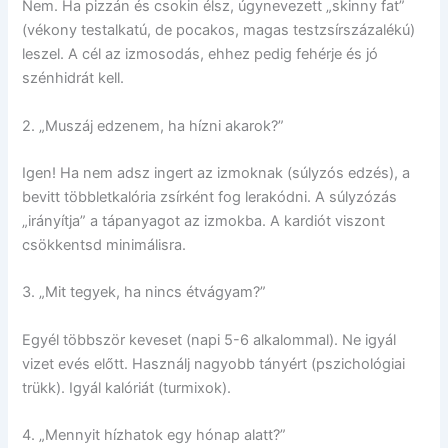
Nem. Ha pizzán és csokin élsz, úgynevezett „skinny fat”
(vékony testalkatú, de pocakos, magas testzsírszázalékú)
leszel. A cél az izmosodás, ehhez pedig fehérje és jó
szénhidrát kell.
2. „Muszáj edzenem, ha hízni akarok?”
Igen! Ha nem adsz ingert az izmoknak (súlyzós edzés), a
bevitt többletkalória zsírként fog lerakódni. A súlyzózás
„irányítja” a tápanyagot az izmokba. A kardiót viszont
csökkentsd minimálisra.
3. „Mit tegyek, ha nincs étvágyam?”
Egyél többször keveset (napi 5-6 alkalommal). Ne igyál
vizet evés előtt. Használj nagyobb tányért (pszichológiai
trükk). Igyál kalóriát (turmixok).
4. „Mennyit hízhatok egy hónap alatt?”