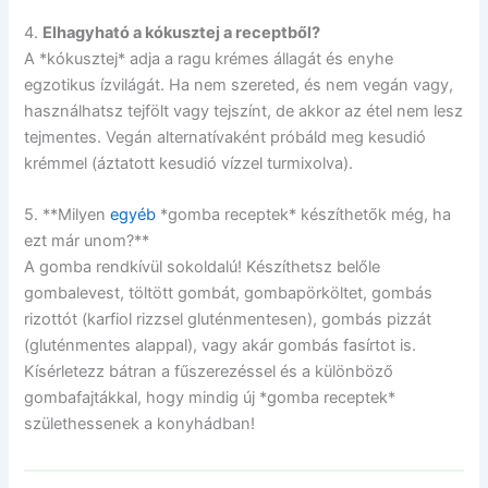
4.
Elhagyható a kókusztej a receptből?
A *kókusztej* adja a ragu krémes állagát és enyhe
egzotikus ízvilágát. Ha nem szereted, és nem vegán vagy,
használhatsz tejfölt vagy tejszínt, de akkor az étel nem lesz
tejmentes. Vegán alternatívaként próbáld meg kesudió
krémmel (áztatott kesudió vízzel turmixolva).
5. **Milyen
egyéb
*gomba receptek* készíthetők még, ha
ezt már unom?**
A gomba rendkívül sokoldalú! Készíthetsz belőle
gombalevest, töltött gombát, gombapörköltet, gombás
rizottót (karfiol rizzsel gluténmentesen), gombás pizzát
(gluténmentes alappal), vagy akár gombás fasírtot is.
Kísérletezz bátran a fűszerezéssel és a különböző
gombafajtákkal, hogy mindig új *gomba receptek*
születhessenek a konyhádban!