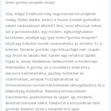
Isteni gomba receptek recept
Szia, drága! Emlékszel még nagymamád konyhájának
meleg, földes illatára, amikor a frissen szedett gombából
valami varázslatosat alkotott? Nos, most elhozzuk neked
azt a gondoskodást, egy modern, egészségtudatos
köntösben, amellyel egy igazi Isteni *gomba receptek*
közül egy kulináris csodát varázsolhatsz az asztalra. Ez a
krémes, fűszeres gombás ragu kókusztejjel nem csupán
egy finom és laktató étel, hanem egy rendkívül tápláló
fogás is, amely tökéletesen beilleszthető a mindennapi
étrendedbe. A gomba, ez a csodálatos erdei kincs,
alacsony kalóriatartalmú, gazdag rostokban és
vitaminokban, amelyek hozzájárulhatnak az
immunrendszer normál működésének támogatásához és a
jóllakottság érzéséhez. Ráadásul természetesen
cukormentes, gluténmentes és vegán, így mindenki
élvezheti bűntudat nélkül. Felejtsd el a bonyolultnak tűnő
gombás ételeket; ezzel a recepttel te is igazi