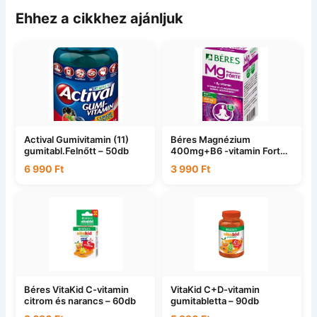
Ehhez a cikkhez ajánljuk
Actival Gumivitamin (11)
Béres Magnézium
gumitabl.Felnőtt – 50db
400mg+B6 -vitamin Forte
– 50db
6 990
Ft
3 990
Ft
Béres VitaKid C-vitamin
VitaKid C+D-vitamin
citrom és narancs – 60db
gumitabletta – 90db