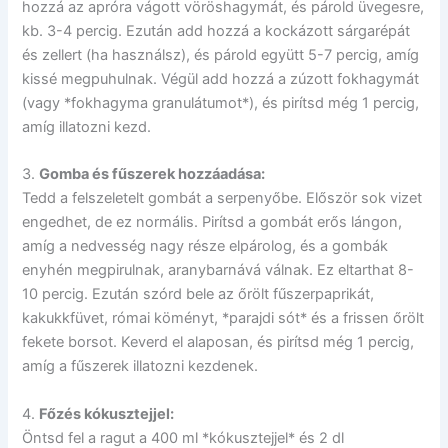
hozzá az apróra vágott vöröshagymát, és párold üvegesre,
kb. 3-4 percig. Ezután add hozzá a kockázott sárgarépát
és zellert (ha használsz), és párold együtt 5-7 percig, amíg
kissé megpuhulnak. Végül add hozzá a zúzott fokhagymát
(vagy *fokhagyma granulátumot*), és pirítsd még 1 percig,
amíg illatozni kezd.
3.
Gomba és fűszerek hozzáadása:
Tedd a felszeletelt gombát a serpenyőbe. Először sok vizet
engedhet, de ez normális. Pirítsd a gombát erős lángon,
amíg a nedvesség nagy része elpárolog, és a gombák
enyhén megpirulnak, aranybarnává válnak. Ez eltarthat 8-
10 percig. Ezután szórd bele az őrölt fűszerpaprikát,
kakukkfüvet, római köményt, *parajdi sót* és a frissen őrölt
fekete borsot. Keverd el alaposan, és pirítsd még 1 percig,
amíg a fűszerek illatozni kezdenek.
4.
Főzés kókusztejjel:
Öntsd fel a ragut a 400 ml *kókusztejjel* és 2 dl