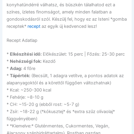
konyhatündérré válhatsz, és büszkén tálalhatod ezt a
színes, ízletes finomságot, amely minden falatban a
gondoskodásról szól. Készülj fel, hogy ez az Isteni *gomba
receptek*
recept
az egyik új kedvenced lesz!
Recept Adatlap
*
Elkészítési idő:
Előkészület: 15 perc | Főzés: 25-30 perc
*
Nehézségi fok:
Kezdő
*
Adag:
4 főre
*
Tápérték:
(Becsült, 1 adagra vetítve, a pontos adatok az
alapanyagoktól és a körettől függően változhatnak)
* Kcal: ~250-300 kcal
* Fehérje: ~8-10 g
* CH: ~15-20 g (ebből rost: ~5-7 g)
* Zsír: ~18-22 g (*kókusztej* és *extra szűz olívaolaj*
függvényében)
* *Kiemelve:* Gluténmentes, Cukormentes, Vegán,
Alacsony szénhidráttartalmú, Rostban gazdag