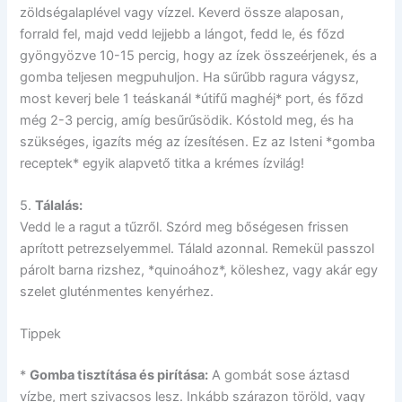
zöldségalaplével vagy vízzel. Keverd össze alaposan,
forrald fel, majd vedd lejjebb a lángot, fedd le, és főzd
gyöngyözve 10-15 percig, hogy az ízek összeérjenek, és a
gomba teljesen megpuhuljon. Ha sűrűbb ragura vágysz,
most keverj bele 1 teáskanál *útifű maghéj* port, és főzd
még 2-3 percig, amíg besűrűsödik. Kóstold meg, és ha
szükséges, igazíts még az ízesítésen. Ez az Isteni *gomba
receptek* egyik alapvető titka a krémes ízvilág!
5.
Tálalás:
Vedd le a ragut a tűzről. Szórd meg bőségesen frissen
aprított petrezselyemmel. Tálald azonnal. Remekül passzol
párolt barna rizshez, *quinoához*, köleshez, vagy akár egy
szelet gluténmentes kenyérhez.
Tippek
*
Gomba tisztítása és pirítása:
A gombát sose áztasd
vízbe, mert szivacsos lesz. Inkább szárazon töröld, vagy