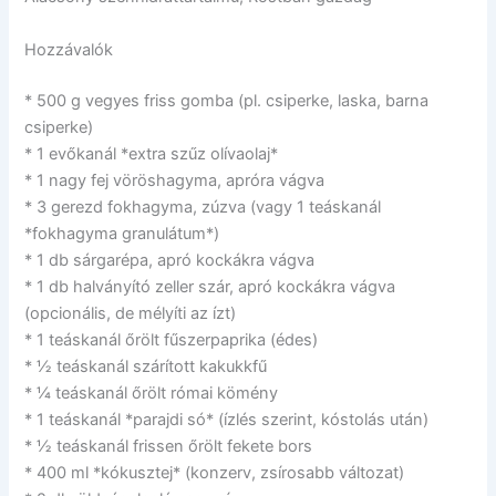
Hozzávalók
* 500 g vegyes friss gomba (pl. csiperke, laska, barna
csiperke)
* 1 evőkanál *extra szűz olívaolaj*
* 1 nagy fej vöröshagyma, apróra vágva
* 3 gerezd fokhagyma, zúzva (vagy 1 teáskanál
*fokhagyma granulátum*)
* 1 db sárgarépa, apró kockákra vágva
* 1 db halványító zeller szár, apró kockákra vágva
(opcionális, de mélyíti az ízt)
* 1 teáskanál őrölt fűszerpaprika (édes)
* ½ teáskanál szárított kakukkfű
* ¼ teáskanál őrölt római kömény
* 1 teáskanál *parajdi só* (ízlés szerint, kóstolás után)
* ½ teáskanál frissen őrölt fekete bors
* 400 ml *kókusztej* (konzerv, zsírosabb változat)