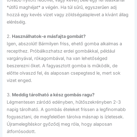
*útifű maghéjat* a végén. Ha túl sűrű, egyszerűen adj
hozzá egy kevés vizet vagy zöldségalaplevet a kívánt állag
eléréséig.
2.
Használhatok-e másfajta gombát?
Igen, abszolút! Bármilyen friss, ehető gomba alkalmas a
recepthez. Próbálkozhatsz erdei gombákkal, például
vargányával, rókagombával, ha van lehetőséged
beszerezni őket. A fagyasztott gomba is működik, de
előtte olvaszd fel, és alaposan csepegtesd le, mert sok
vizet enged.
3.
Meddig tárolható a kész gombás ragu?
Légmentesen záródó edényben, hűtőszekrényben 2-3
napig tárolható. A gombás ételeket frissen a legfinomabb
fogyasztani, de megfelelően tárolva másnap is ízletesek.
Újramelegítéskor győződj meg róla, hogy alaposan
átforrósodott.