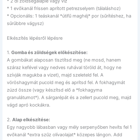
* 2 dl zöldségalaplé vagy víz
* 1 evőkanál frissen aprított petrezselyem (tálaláshoz)
* Opcionális: 1 teáskanál *útifű maghéj* por (sűrítéshez, ha
sűrűbbre vágysz)
Elkészítés lépésről lépésre
1.
Gomba és zöldségek előkészítése:
A gombákat alaposan tisztítsd meg (ne mosd, hanem
száraz kefével vagy nedves ruhával töröld át, hogy ne
szívják magukba a vizet), majd szeleteld fel. A
vöröshagymát pucold meg és aprítsd fel. A fokhagymát
zúzd össze (vagy készítsd elő a *fokhagyma
granulátumot*). A sárgarépát és a zellert pucold meg, majd
vágd apró kockákra.
2.
Alap elkészítése:
Egy nagyobb lábasban vagy mély serpenyőben hevíts fel 1
evőkanál *extra szűz olívaolajat* közepes lángon. Add