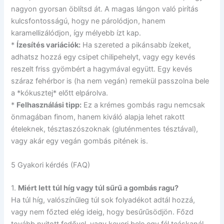
nagyon gyorsan öblítsd át. A magas lángon való pirítás
kulcsfontosságú, hogy ne párolódjon, hanem
karamellizálódjon, így mélyebb ízt kap.
*
Ízesítés variációk:
Ha szereted a pikánsabb ízeket,
adhatsz hozzá egy csipet chilipehelyt, vagy egy kevés
reszelt friss gyömbért a hagymával együtt. Egy kevés
száraz fehérbor is (ha nem vegán) remekül passzolna bele
a *kókusztej* előtt elpárolva.
*
Felhasználási tipp:
Ez a krémes gombás ragu nemcsak
önmagában finom, hanem kiváló alapja lehet rakott
ételeknek, tésztaszószoknak (gluténmentes tésztával),
vagy akár egy vegán gombás pitének is.
5 Gyakori kérdés (FAQ)
1.
Miért lett túl híg vagy túl sűrű a gombás ragu?
Ha túl híg, valószínűleg túl sok folyadékot adtál hozzá,
vagy nem főzted elég ideig, hogy besűrűsödjön. Főzd
tovább nyitott fedővel, vagy keverj bele egy fél teáskanál