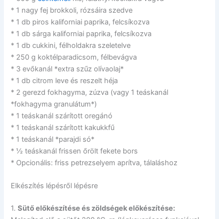
* 1 nagy fej brokkoli, rózsáira szedve
* 1 db piros kaliforniai paprika, felcsíkozva
* 1 db sárga kaliforniai paprika, felcsíkozva
* 1 db cukkini, félholdakra szeletelve
* 250 g koktélparadicsom, félbevágva
* 3 evőkanál *extra szűz olívaolaj*
* 1 db citrom leve és reszelt héja
* 2 gerezd fokhagyma, zúzva (vagy 1 teáskanál
*fokhagyma granulátum*)
* 1 teáskanál szárított oregánó
* 1 teáskanál szárított kakukkfű
* 1 teáskanál *parajdi só*
* ½ teáskanál frissen őrölt fekete bors
* Opcionális: friss petrezselyem aprítva, tálaláshoz
Elkészítés lépésről lépésre
1.
Sütő előkészítése és zöldségek előkészítése: