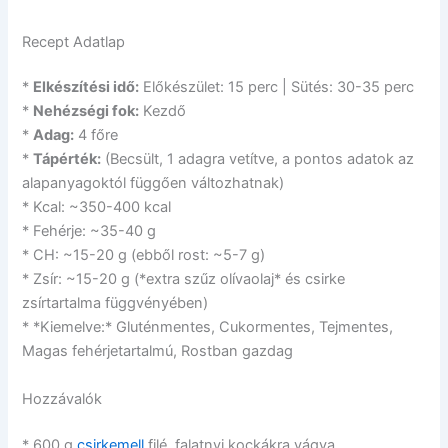
Recept Adatlap
*
Elkészítési idő:
Előkészület: 15 perc | Sütés: 30-35 perc
*
Nehézségi fok:
Kezdő
*
Adag:
4 főre
*
Tápérték:
(Becsült, 1 adagra vetítve, a pontos adatok az
alapanyagoktól függően változhatnak)
* Kcal: ~350-400 kcal
* Fehérje: ~35-40 g
* CH: ~15-20 g (ebből rost: ~5-7 g)
* Zsír: ~15-20 g (*extra szűz olívaolaj* és csirke
zsírtartalma függvényében)
* *Kiemelve:* Gluténmentes, Cukormentes, Tejmentes,
Magas fehérjetartalmú, Rostban gazdag
Hozzávalók
* 600 g
csirkemell
filé, falatnyi kockákra vágva