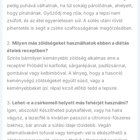
pedig puhává válhatnak, ha túl sokáig párolódnak, ahelyett,
hogy pirulnának. Győződj meg róla, hogy a tepsi nem
zsúfolt, és az étel egyenletesen sül. A sütés utáni rövid
pihentetés is segít a csirke szaftosságának megőrzésében.
2.
Milyen más zöldségeket használhatok ebben a diétás
ételek receptben?
Szinte bármilyen keményebb zöldség alkalmas erre a
receptre! Próbáld ki karfiollal, sárgarépával, padlizsánnal,
gombával vagy kelbimbóval. A lényeg, hogy a hasonló
keménységű zöldségeket együtt süsd, vagy a
keményebbeket (pl. répa) kicsit előbb tedd a tepsire.
3.
Lehet-e a csirkemell helyett más fehérjét használni?
Igen, abszolút! Készítheted pulykafilével, vagy ha halra
vágysz, a lazacfilé is kiválóan passzol a citromos-fűszeres
ízekhez, bár annak a sütési ideje rövidebb. Vegán
alternatívaként tofuval vagy tempeh-vel is elkészíthető a