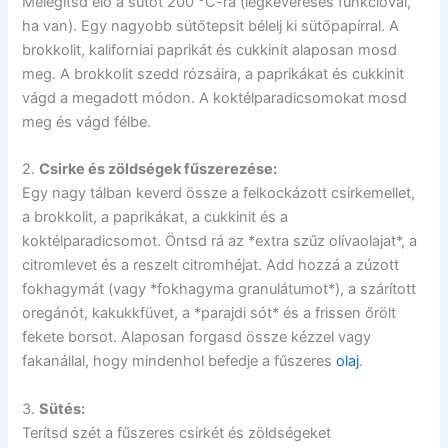
Melegítsd elő a sütőt 200 °C-ra (légkeveréses funkcióval,
ha van). Egy nagyobb sütőtepsit bélelj ki sütőpapírral. A
brokkolit, kaliforniai paprikát és cukkinit alaposan mosd
meg. A brokkolit szedd rózsáira, a paprikákat és cukkinit
vágd a megadott módon. A koktélparadicsomokat mosd
meg és vágd félbe.
2.
Csirke és zöldségek fűszerezése:
Egy nagy tálban keverd össze a felkockázott csirkemellet,
a brokkolit, a paprikákat, a cukkinit és a
koktélparadicsomot. Öntsd rá az *extra szűz olívaolajat*, a
citromlevet és a reszelt citromhéjat. Add hozzá a zúzott
fokhagymát (vagy *fokhagyma granulátumot*), a szárított
oregánót, kakukkfüvet, a *parajdi sót* és a frissen őrölt
fekete borsot. Alaposan forgasd össze kézzel vagy
fakanállal, hogy mindenhol befedje a fűszeres
olaj
.
3.
Sütés:
Terítsd szét a fűszeres csirkét és zöldségeket