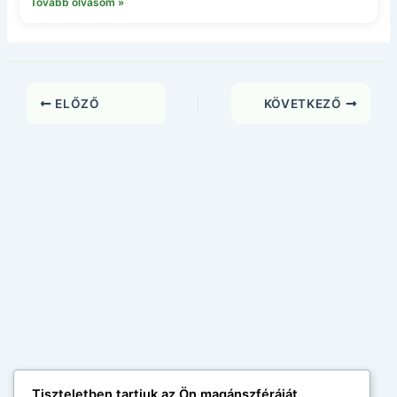
Tovább olvasom »
ELŐZŐ
KÖVETKEZŐ
Tiszteletben tartjuk az Ön magánszféráját