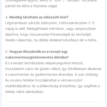
zöldségekkel együtt, ekkor a *tofu* / *tempeh* kockákat
párold be előre a fűszeres olajjal.
4.
Meddig tárolható az elkészült étel?
Légmentesen záródó edényben, hűtőszekrényben 2-3
napig is eláll. Melegítheted mikróban, vagy serpenyőben
átpirítva, hogy visszanyerje frissességét és textúráját.
Ideális választás, ha diétás ételeket készítesz elő a hétre.
5.
Hogyan illeszkedik ez a recept egy
cukormentes/gluténmentes diétába?
Ez a recept természetes alapanyagokból készül,
hozzáadott cukor és glutén nélkül, így tökéletesen alkalmas
a cukormentes és gluténmentes étrendbe. A sok zöldség
és sovány fehérje hozzájárulhat a vércukorszint
stabilizálásához és a jóllakottság érzéséhez, így segíthet a
diétás célok elérésében.