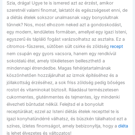
Szia, drága! Ugye te is ismered azt az érzést, amikor
szeretnél valami finomat, laktatót és egészségeset enni, de
a diétás ételek sokszor unalmasnak vagy bonyolultnak
tűnnek? Nos, most elhozom neked azt a gondoskodást,
egy modern, lendületes formában, amellyel egy igazi Isteni,
egyszerű és tápláló fogást varázsolhatsz az asztalra. Ez a
citromos-fűszeres, sütőben sült csirke és zöldség
recept
nem csupán egy gyors vacsora, hanem egy rendkívül
sokoldalú étel, amely tökéletesen beilleszthető a
mindennapi étrendedbe. Magas fehérjetartalmának
köszönhetően hozzájárulhat az izmok építéséhez és a
jóllakottság érzéséhez, a sok friss zöldség pedig bőséges
rostot és vitaminokat biztosít. Ráadásul természetesen
cukormentes, gluténmentes és tejmentes, így mindenki
élvezheti bűntudat nélkül. Felejtsd el a bonyolult
receptúrákat; ezzel az Isteni diétás ételek recepttel te is
igazi konyhatündérré válhatsz, és büszkén tálalhatod ezt a
színes, ízletes finomságot, amely bebizonyítja, hogy a
diéta
is lehet élvezetes és változatos!