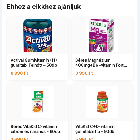
Ehhez a cikkhez ajánljuk
Actival Gumivitamin (11)
Béres Magnézium
gumitabl.Felnőtt – 50db
400mg+B6 -vitamin Forte
– 50db
6 990
Ft
3 990
Ft
Béres VitaKid C-vitamin
VitaKid C+D-vitamin
citrom és narancs – 60db
gumitabletta – 90db
3 690
Ft
5 990
Ft