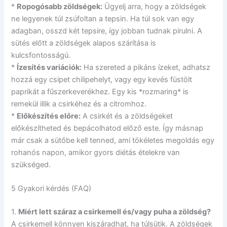
*
Ropogósabb zöldségek:
Ügyelj arra, hogy a zöldségek
ne legyenek túl zsúfoltan a tepsin. Ha túl sok van egy
adagban, osszd két tepsire, így jobban tudnak pirulni. A
sütés előtt a zöldségek alapos szárítása is
kulcsfontosságú.
*
Ízesítés variációk:
Ha szereted a pikáns ízeket, adhatsz
hozzá egy csipet chilipehelyt, vagy egy kevés füstölt
paprikát a fűszerkeverékhez. Egy kis *rozmaring* is
remekül illik a csirkéhez és a citromhoz.
*
Előkészítés előre:
A csirkét és a zöldségeket
előkészítheted és bepácolhatod előző este. Így másnap
már csak a sütőbe kell tenned, ami tökéletes megoldás egy
rohanós napon, amikor gyors diétás ételekre van
szükséged.
5 Gyakori kérdés (FAQ)
1.
Miért lett száraz a csirkemell és/vagy puha a zöldség?
A csirkemell könnyen kiszáradhat, ha túlsütik. A zöldségek