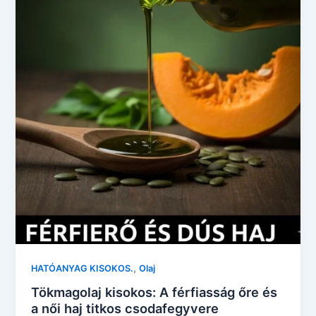
,
HATÓANYAG KISOKOS.
Olaj
Tökmagolaj kisokos: A férfiasság őre és
a női haj titkos csodafegyvere