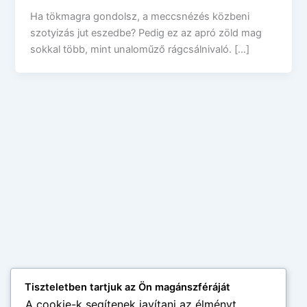
Ha tökmagra gondolsz, a meccsnézés közbeni
szotyizás jut eszedbe? Pedig ez az apró zöld mag
sokkal több, mint unaloműző rágcsálnivaló. […]
Tiszteletben tartjuk az Ön magánszféráját
A cookie-k segítenek javítani az élményt,