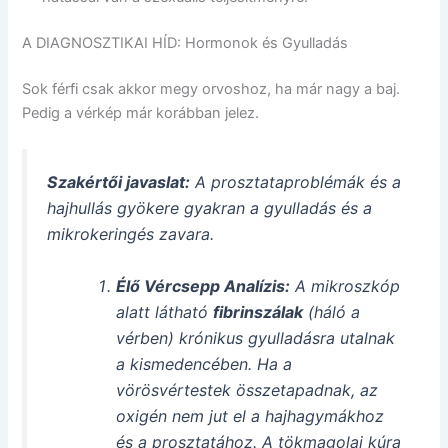
A DIAGNOSZTIKAI HÍD: Hormonok és Gyulladás
Sok férfi csak akkor megy orvoshoz, ha már nagy a baj.
Pedig a vérkép már korábban jelez.
Szakértői javaslat:
A prosztataproblémák és a
hajhullás gyökere gyakran a gyulladás és a
mikrokeringés zavara.
Élő Vércsepp Analízis:
A mikroszkóp
alatt látható
fibrinszálak
(háló a
vérben) krónikus gyulladásra utalnak
a kismedencében. Ha a
vörösvértestek összetapadnak, az
oxigén nem jut el a hajhagymákhoz
és a prosztatához. A tökmagolaj kúra