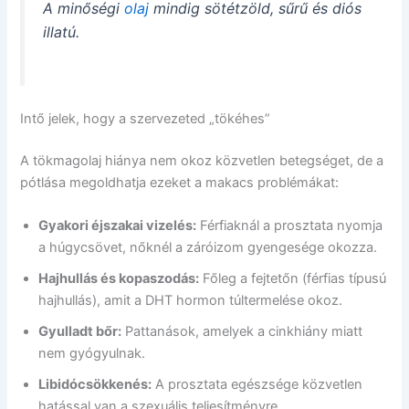
A minőségi
olaj
mindig sötétzöld, sűrű és diós
illatú.
Intő jelek, hogy a szervezeted „tökéhes”
A tökmagolaj hiánya nem okoz közvetlen betegséget, de a
pótlása megoldhatja ezeket a makacs problémákat:
Gyakori éjszakai vizelés:
Férfiaknál a prosztata nyomja
a húgycsövet, nőknél a záróizom gyengesége okozza.
Hajhullás és kopaszodás:
Főleg a fejtetőn (férfias típusú
hajhullás), amit a DHT hormon túltermelése okoz.
Gyulladt bőr:
Pattanások, amelyek a cinkhiány miatt
nem gyógyulnak.
Libidócsökkenés:
A prosztata egészsége közvetlen
hatással van a szexuális teljesítményre.