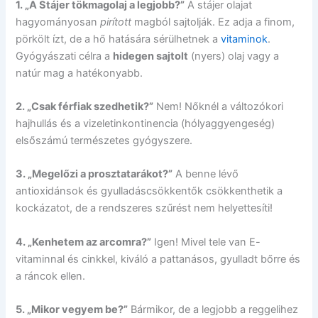
1. „A Stájer tökmagolaj a legjobb?”
A stájer olajat
hagyományosan
pirított
magból sajtolják. Ez adja a finom,
pörkölt ízt, de a hő hatására sérülhetnek a
vitaminok
.
Gyógyászati célra a
hidegen sajtolt
(nyers) olaj vagy a
natúr mag a hatékonyabb.
2. „Csak férfiak szedhetik?”
Nem! Nőknél a változókori
hajhullás és a vizeletinkontinencia (hólyaggyengeség)
elsőszámú természetes gyógyszere.
3. „Megelőzi a prosztatarákot?”
A benne lévő
antioxidánsok és gyulladáscsökkentők csökkenthetik a
kockázatot, de a rendszeres szűrést nem helyettesíti!
4. „Kenhetem az arcomra?”
Igen! Mivel tele van E-
vitaminnal és cinkkel, kiváló a pattanásos, gyulladt bőrre és
a ráncok ellen.
5. „Mikor vegyem be?”
Bármikor, de a legjobb a reggelihez