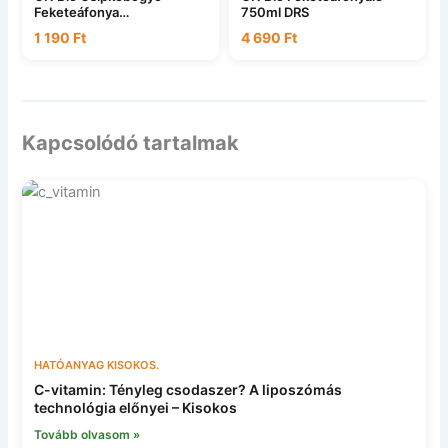
Feketeáfonya
750ml DRS
Kombucha200ml DRS
1 190
Ft
4 690
Ft
Kapcsolódó tartalmak
HATÓANYAG KISOKOS.
C-vitamin: Tényleg csodaszer? A liposzómás
technológia előnyei – Kisokos
Tovább olvasom »