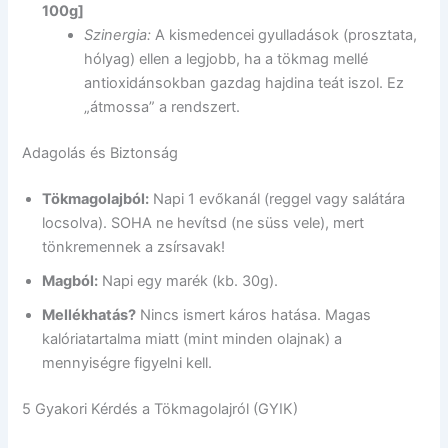
100g]
Szinergia:
A kismedencei gyulladások (prosztata,
hólyag) ellen a legjobb, ha a tökmag mellé
antioxidánsokban gazdag hajdina teát iszol. Ez
„átmossa” a rendszert.
Adagolás és Biztonság
Tökmagolajból:
Napi 1 evőkanál (reggel vagy salátára
locsolva). SOHA ne hevítsd (ne süss vele), mert
tönkremennek a zsírsavak!
Magból:
Napi egy marék (kb. 30g).
Mellékhatás?
Nincs ismert káros hatása. Magas
kalóriatartalma miatt (mint minden olajnak) a
mennyiségre figyelni kell.
5 Gyakori Kérdés a Tökmagolajról (GYIK)