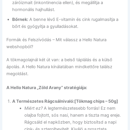
záróizmait (inkontinencia ellen), és megállítja a
hormonális hajhullást.
Bőrnek:
A benne lévő E-vitamin és cink rugalmasítja a
bőrt és gyógyítja a gyulladásokat.
Formák és Felszívódás – Mit válassz a Hello Natura
webshopból?
A tökmagolajnál két út van: a belső táplálás és a külső
ápolás. A Hello Natura kínálatában mindkettőre találsz
megoldást.
A Hello Natura „Zöld Arany” stratégiája:
A Természetes Rágcsálnivaló:
[Tökmag chips – 50g]
Miért ez?
A legtermészetesebb forrás! Ez nem
olajba fojtott, sós nasi, hanem a tiszta mag ereje.
Rágcsáld el napközben, hogy biztosítsd a napi
cink- és szterolbevitelt. Kiváló a prosztata