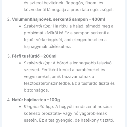
és szterol bevitelnek. Ropogós, finom, és
közvetlenül támogatja a prosztata egészségét.
Volumen&hajnövek. serkentő sampon – 400ml
Szakértői tipp:
Ha ritkul a hajad, támadd meg a
problémát kívülről is! Ez a sampon serkenti a
fejbőr vérkeringését, ami elengedhetetlen a
hajhagymák túléléséhez.
Férfi tusfürdő – 200ml
Szakértői tipp:
A bőröd a legnagyobb felszívó
szerved. Férfiként kerüld a parabéneket és
vegyszereket, amik bezavarhatnak a
tesztoszteronszintedbe. Ez a tusfürdő tiszta és
biztonságos.
Natúr hajdina tea – 100g
Kiegészítő tipp:
A húgyúti rendszer átmosása
kötelező prosztata- vagy hólyagproblémák
esetén. Ez a tea gyengéd, de hatékony tisztító.