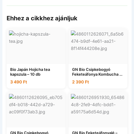
Ehhez a cikkhez ajánljuk
Bio Japán Hojicha tea
GN Bio Csipkebogyó
kapszula – 10 db
Feketeáfonya Kombucha –
750ml DRS
3 490
Ft
2 390
Ft
GN Bio Csipkebogyó
GN Bio Feketeáfonyalé –