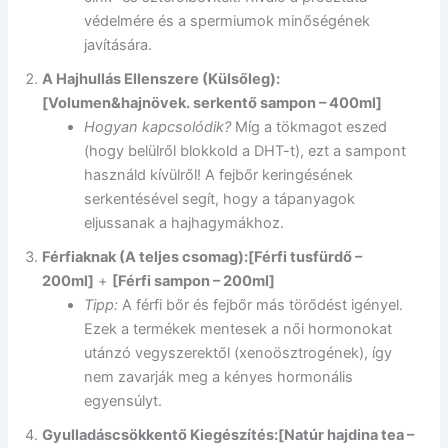
védelmére és a spermiumok minőségének
javítására.
A Hajhullás Ellenszere (Külsőleg):
[Volumen&hajnövek. serkentő sampon – 400ml]
Hogyan kapcsolódik?
Míg a tökmagot eszed
(hogy belülről blokkold a DHT-t), ezt a sampont
használd kívülről! A fejbőr keringésének
serkentésével segít, hogy a tápanyagok
eljussanak a hajhagymákhoz.
Férfiaknak (A teljes csomag):
[Férfi tusfürdő –
200ml]
+
[Férfi sampon – 200ml]
Tipp:
A férfi bőr és fejbőr más törődést igényel.
Ezek a termékek mentesek a női hormonokat
utánzó vegyszerektől (xenoösztrogének), így
nem zavarják meg a kényes hormonális
egyensúlyt.
Gyulladáscsökkentő Kiegészítés:
[Natúr hajdina tea –