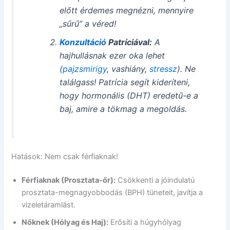
előtt érdemes megnézni, mennyire
„sűrű” a véred!
Konzultáció
Patríciával:
A
hajhullásnak ezer oka lehet
(
pajzsmirigy
, vashiány,
stressz
). Ne
találgass! Patrícia segít kideríteni,
hogy hormonális (DHT) eredetű-e a
baj, amire a tökmag a megoldás.
Hatások: Nem csak férfiaknak!
Férfiaknak (Prosztata-őr):
Csökkenti a jóindulatú
prosztata-megnagyobbodás (BPH) tüneteit, javítja a
vizeletáramlást.
Nőknek (Hólyag és Haj):
Erősíti a húgyhólyag