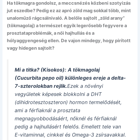
Ha tökmagra gondolsz, a meccsnézés közbeni szotyizás
jut eszedbe? Pedig ez az apró zöld mag sokkal több, mint
unaloműző rágcsálnivaló. A belőle sajtolt „zöld arany”
(tökmagolaj) a természet egyik legerősebb fegyvere a
prosztataproblémák, a női hajhullás és a
hólyaggyengeség ellen. De vajon mindegy, hogy pirított
vagy hidegen sajtolt?
Mi a titka? (Kisokos):
A tökmagolaj
(Cucurbita pepo oil) különleges ereje a
delta-
7-szterolokban
rejlik.
Ezek a növényi
vegyületek képesek blokkolni a DHT
(dihidrotesztoszteron) hormon termelődését,
ami a férfiaknál a prosztata
megnagyobbodásáért, nőknél és férfiaknál
pedig a hajhullásért felelős. Emellett tele van
E-vitaminnal, cinkkel és Omega-3 zsírsavakkal.