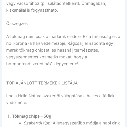
vagy vacsorához (pl. salátaöntetként). Önmagában,
kiskanállal is fogyasztható.
Összegzés
A tökmag nem csak a madarak eledele. Ez a férfiasság és a
női korona (a haj) védelmezője. Rágcsálj el naponta egy
marék tökmag chipset, és használj természetes,
vegyszermentes kozmetikumokat, hogy a
hormonrendszered hálás legyen érte!
TOP AJÁNLOTT TERMÉKEK LISTÁJA
Íme a Hello Natura szakértői válogatása a haj és a férfiak
védelmére:
Tökmag chips – 50g
Szakértői tipp:
A legegyszerűbb módja a napi cink