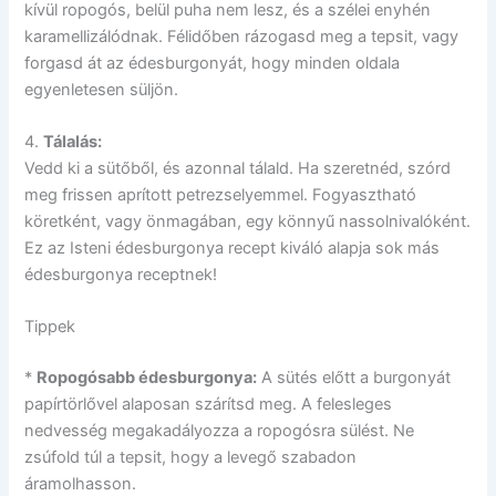
kívül ropogós, belül puha nem lesz, és a szélei enyhén
karamellizálódnak. Félidőben rázogasd meg a tepsit, vagy
forgasd át az édesburgonyát, hogy minden oldala
egyenletesen süljön.
4.
Tálalás:
Vedd ki a sütőből, és azonnal tálald. Ha szeretnéd, szórd
meg frissen aprított petrezselyemmel. Fogyasztható
köretként, vagy önmagában, egy könnyű nassolnivalóként.
Ez az Isteni édesburgonya recept kiváló alapja sok más
édesburgonya receptnek!
Tippek
*
Ropogósabb édesburgonya:
A sütés előtt a burgonyát
papírtörlővel alaposan szárítsd meg. A felesleges
nedvesség megakadályozza a ropogósra sülést. Ne
zsúfold túl a tepsit, hogy a levegő szabadon
áramolhasson.