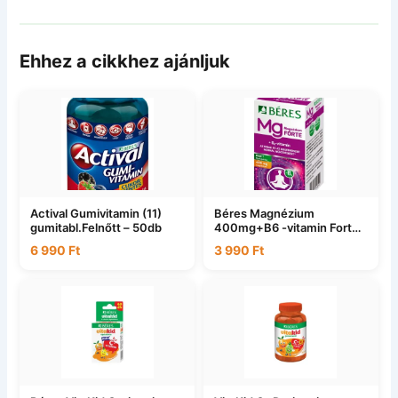
Ehhez a cikkhez ajánljuk
Actival Gumivitamin (11)
Béres Magnézium
gumitabl.Felnőtt – 50db
400mg+B6 -vitamin Forte
– 50db
6 990
Ft
3 990
Ft