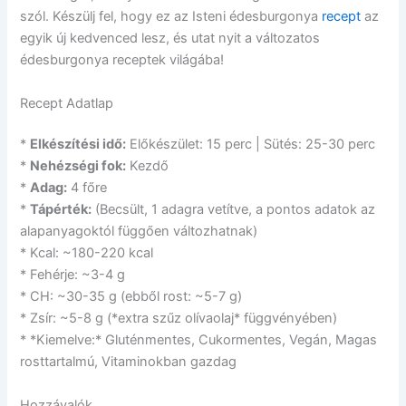
szól. Készülj fel, hogy ez az Isteni édesburgonya
recept
az
egyik új kedvenced lesz, és utat nyit a változatos
édesburgonya receptek világába!
Recept Adatlap
*
Elkészítési idő:
Előkészület: 15 perc | Sütés: 25-30 perc
*
Nehézségi fok:
Kezdő
*
Adag:
4 főre
*
Tápérték:
(Becsült, 1 adagra vetítve, a pontos adatok az
alapanyagoktól függően változhatnak)
* Kcal: ~180-220 kcal
* Fehérje: ~3-4 g
* CH: ~30-35 g (ebből rost: ~5-7 g)
* Zsír: ~5-8 g (*extra szűz olívaolaj* függvényében)
* *Kiemelve:* Gluténmentes, Cukormentes, Vegán, Magas
rosttartalmú, Vitaminokban gazdag
Hozzávalók