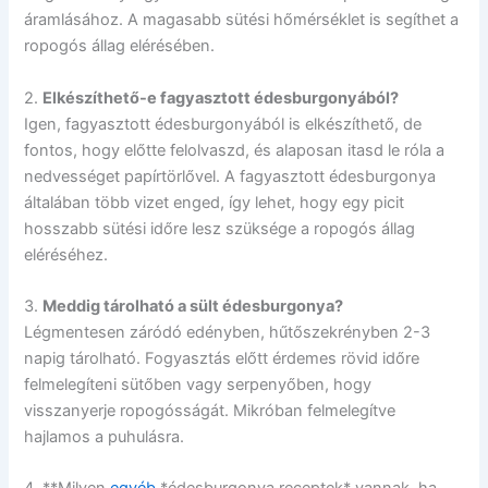
áramlásához. A magasabb sütési hőmérséklet is segíthet a
ropogós állag elérésében.
2.
Elkészíthető-e fagyasztott édesburgonyából?
Igen, fagyasztott édesburgonyából is elkészíthető, de
fontos, hogy előtte felolvaszd, és alaposan itasd le róla a
nedvességet papírtörlővel. A fagyasztott édesburgonya
általában több vizet enged, így lehet, hogy egy picit
hosszabb sütési időre lesz szüksége a ropogós állag
eléréséhez.
3.
Meddig tárolható a sült édesburgonya?
Légmentesen záródó edényben, hűtőszekrényben 2-3
napig tárolható. Fogyasztás előtt érdemes rövid időre
felmelegíteni sütőben vagy serpenyőben, hogy
visszanyerje ropogósságát. Mikróban felmelegítve
hajlamos a puhulásra.