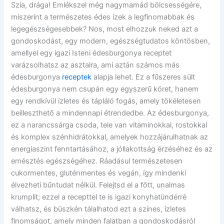
Szia, drága! Emlékszel még nagymamád bölcsességére,
miszerint a természetes édes ízek a legfinomabbak és
legegészségesebbek? Nos, most elhozzuk neked azt a
gondoskodást, egy modern, egészségtudatos köntösben,
amellyel egy igazi Isteni édesburgonya receptet
varázsolhatsz az asztalra, ami aztán számos más
édesburgonya
receptek
alapja lehet. Ez a fűszeres sült
édesburgonya nem csupán egy egyszerű köret, hanem
egy rendkívül ízletes és tápláló fogás, amely tökéletesen
beilleszthető a mindennapi étrendedbe. Az édesburgonya,
ez a narancssárga csoda, tele van vitaminokkal, rostokkal
és komplex szénhidrátokkal, amelyek hozzájárulhatnak az
energiaszint fenntartásához, a jóllakottság érzéséhez és az
emésztés egészségéhez. Ráadásul természetesen
cukormentes, gluténmentes és vegán, így mindenki
élvezheti bűntudat nélkül. Felejtsd el a főtt, unalmas
krumplit; ezzel a recepttel te is igazi konyhatündérré
válhatsz, és büszkén tálalhatod ezt a színes, ízletes
finomságot, amely minden falatban a gondoskodásról