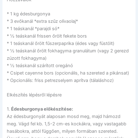
* 1 kg édesburgonya
* 3 evőkanál *extra szűz olívaolaj*
* 1 teáskanál *parajdi só*
* ½ teáskanál frissen őrölt fekete bors
* 1 teáskanál őrölt fűszerpaprika (édes vagy füstölt)
* ½ teáskanál őrölt fokhagyma granulátum (vagy 2 gerezd
zúzott fokhagyma)
* ½ teáskanál szárított oregánó
* Csipet cayenne bors (opcionális, ha szereted a pikánsat)
* Opcionális: friss petrezselyem aprítva (tálaláshoz)
Elkészítés lépésről lépésre
1.
Édesburgonya előkészítése:
Az édesburgonyát alaposan mosd meg, majd hámozd
meg. Vágd fel kb. 1,5-2 cm-es kockákra, vagy vastagabb
hasábokra, attól függően, milyen formában szereted.