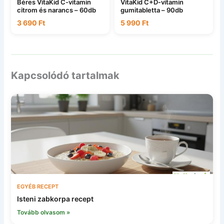
Béres VitaKid C-vitamin
VitaKid C+D-vitamin
citrom és narancs – 60db
gumitabletta – 90db
3 690
Ft
5 990
Ft
Kapcsolódó tartalmak
EGYÉB RECEPT
Isteni zabkorpa recept
Tovább olvasom »