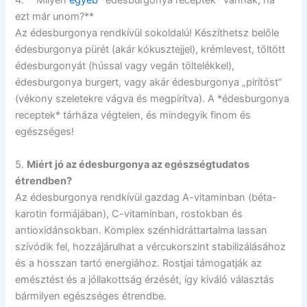
4. **Milyen
egyéb
*édesburgonya receptek* vannak, ha
ezt már unom?**
Az édesburgonya rendkívül sokoldalú! Készíthetsz belőle
édesburgonya pürét (akár kókusztejjel), krémlevest, töltött
édesburgonyát (hússal vagy vegán töltelékkel),
édesburgonya burgert, vagy akár édesburgonya „pirítóst”
(vékony szeletekre vágva és megpirítva). A *édesburgonya
receptek* tárháza végtelen, és mindegyik finom és
egészséges!
5.
Miért jó az édesburgonya az egészségtudatos
étrendben?
Az édesburgonya rendkívül gazdag A-vitaminban (béta-
karotin formájában), C-vitaminban, rostokban és
antioxidánsokban. Komplex szénhidráttartalma lassan
szívódik fel, hozzájárulhat a vércukorszint stabilizálásához
és a hosszan tartó energiához. Rostjai támogatják az
emésztést és a jóllakottság érzését, így kiváló választás
bármilyen egészséges étrendbe.