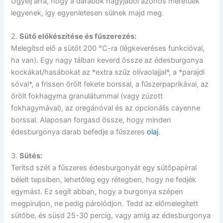
Ügyelj arra, hogy a darabok nagyjából azonos méretűek
legyenek, így egyenletesen sülnek majd meg.
2.
Sütő előkészítése és fűszerezés:
Melegítsd elő a sütőt 200 °C-ra (légkeveréses funkcióval,
ha van). Egy nagy tálban keverd össze az édesburgonya
kockákat/hasábokat az *extra szűz olívaolajjal*, a *parajdi
sóval*, a frissen őrölt fekete borssal, a fűszerpaprikával, az
őrölt fokhagyma granulátummal (vagy zúzott
fokhagymával), az oregánóval és az opcionális cayenne
borssal. Alaposan forgasd össze, hogy minden
édesburgonya darab befedje a fűszeres
olaj
.
3.
Sütés:
Terítsd szét a fűszeres édesburgonyát egy sütőpapírral
bélelt tepsiben, lehetőleg egy rétegben, hogy ne fedjék
egymást. Ez segít abban, hogy a burgonya szépen
megpiruljon, ne pedig párolódjon. Tedd az előmelegített
sütőbe, és süsd 25-30 percig, vagy amíg az édesburgonya