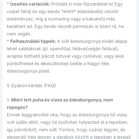
*
Ízesítés variációk:
Próbáld ki más fűszerekkel is! Egy
csipet fahéj és egy kevés *eritrit* édeskésebb verziót
eredményez, míg a rozmaring vagy a kakukkfű más
karaktert ad. Egy kevés reszelt parmezán is isteni rá, ha
nem vegán.
*
Felhasználási tippek:
A sült édesburgonya kiváló alapja
lehet salátáknak (pl. spenóttal, fetával/vegán fetával),
wrapbe tölthető pácolt tofuval vagy csirkével, vagy akár
pürésítheted és elkészítheted belőle a Nagyi-féle
édesburgonya pürét.
5 Gyakori kérdés (FAQ)
1.
Miért lett puha és vizes az édesburgonya, nem
ropogós?
Ennek leggyakoribb oka, hogy az édesburgonya túl vizes
volt sütés előtt, vagy túl zsúfoltan helyezted el a tepsiben,
így párolódott, nem sült. Fontos, hogy száraz legyen, és
elegendő hely legyen a darabok között a tepsiben a levegő