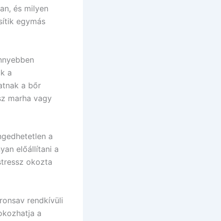
an, és milyen
sítik egymás
önnyebben
k a
atnak a bőr
sz marha vagy
ngedhetetlen a
an előállítani a
stressz okozta
ronsav rendkívüli
okozhatja a