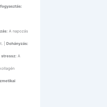
lfogyasztás:
zás:
A napozás
t. |
Dohányzás:
 stressz:
A
kollagén
zmetikai