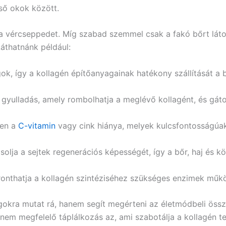
lső okok között.
a vércseppedet. Míg szabad szemmel csak a fakó bőrt látod
 Láthatnánk például:
k, így a kollagén építőanyagainak hatékony szállítását a 
 gyulladás, amely rombolhatja a meglévő kollagént, és gátol
en a
C-vitamin
vagy cink hiánya, melyek kulcsfontosságúak
olja a sejtek regenerációs képességét, így a bőr, haj és k
onthatja a kollagén szintéziséhez szükséges enzimek műk
gokra mutat rá, hanem segít megérteni az életmódbeli össz
a nem megfelelő táplálkozás az, ami szabotálja a kollagén t