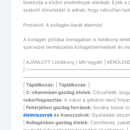
blokkolja a kívánt eredmények elérését. Ezek a
szabott útmutatást is adnak, hogy célzottan tud
Protokoll: A kollagén-barát életmód
A kollagén pótlása önmagában is hatékony lehet
szervezet természetes kollagéntermelését és me
| AJÁNLOTT (Jótékony / Mit tegyél) | KERÜLENDŐ
| :———————————————————————
————————————————————————
|
Táplálkozás:
|
Táplálkozás:
|
|
C-vitaminban gazdag ételek:
Citrusfélék, bogy
cukorfogyasztás:
A cukor a glikáció nevű folyam
|
Fehérjében gazdag források:
Sovány húsok (csi
élelmiszerek
és transzzsírok:
Gyulladást okozha
|
Kollagénben gazdag ételek:
Csontleves, zselat
gyulladást és kollagénkárosodást okozhatnak. |