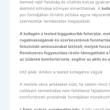
benned rejlő fiatalság és vitalitás kulcsa gyakr
életmód kihívásai könnyen kimeríthetnek. A
koll
por formájában történő pótlása egyre népszerűb
szervezetük természetes megújulását.
A kollagén a tested leggyakoribb fehérjéje, mel
rugalmasságának és szerkezetének fenntartásáb
felszívódó aminosavakat biztosít, melyek hozz
Rendszeres fogyasztása révén támogatható a bő
az ízületek komfortérzete, segítve az aktív és
Intő jelek: Amikor a tested kollagénre vágyik
A testünk okos jelzéseket küld, ha valami nincs
csökkent termelődése nem feltétlenül fájdalomma
komfortérzeti problémák formájában mutatkozhat
*
Fakó, száraz, rugalmatlan bőr:
A bőr veszít fe