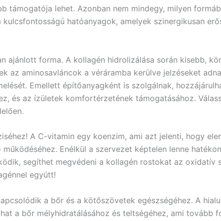
ebb támogatója lehet. Azonban nem mindegy, milyen formáb
a kulcsfontosságú hatóanyagok, amelyek szinergikusan erő
 ajánlott forma. A kollagén hidrolizálása során kisebb, k
ek az aminosavláncok a véráramba kerülve jelzéseket adna
elését. Emellett építőanyagként is szolgálnak, hozzájárulh
z, és az ízületek komfortérzetének támogatásához. Válas
lelően.
iséhez! A C-vitamin egy koenzim, ami azt jelenti, hogy ele
ő működéséhez. Enélkül a szervezet képtelen lenne hatékony
űködik, segíthet megvédeni a kollagén rostokat az oxidatív 
agénnel együtt!
apcsolódik a bőr és a kötőszövetek egészségéhez. A hialu
hat a bőr mélyhidratálásához és teltségéhez, ami tovább f