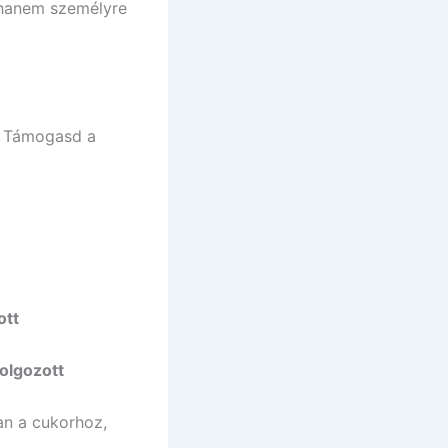
 hanem személyre
l. Támogasd a
ott
olgozott
n a cukorhoz,