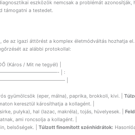
 diagnosztikai eszközök nemcsak a problémát azonosítják,
d támogatni a testedet.
, de az igazi áttörést a komplex életmódváltás hozhatja e
gőrzését az alábbi protokollal:
 (Káros / Mit ne tegyél) |
———————————- | :
————————————– |
ós gyümölcsök (eper, málna), paprika, brokkoli, kivi. |
Túlz
aton keresztül károsíthatja a kollagént. |
rke, pulyka), hal (lazac, makréla), tojás, hüvelyesek. |
Feld
tnak, ami roncsolja a kollagént. |
in, belsőségek. |
Túlzott finomított szénhidrátok:
Hasonlóa