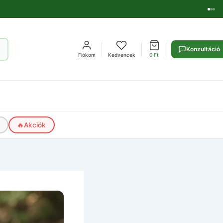
Konzultáció
Fiókom
Kedvencek
0
Ft
🔥
Akciók