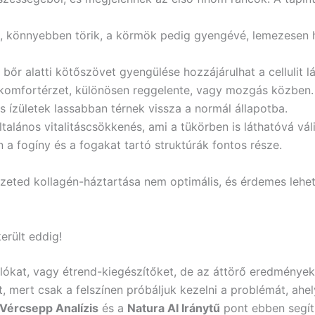
, könnyebben törik, a körmök pedig gyengévé, lemezesen
bőr alatti kötőszövet gyengülése hozzájárulhat a cellulit 
komfortérzet, különösen reggelente, vagy mozgás közben.
 ízületek lassabban térnek vissza a normál állapotba.
talános vitalitáscsökkenés, ami a tükörben is láthatóvá váli
 a fogíny és a fogakat tartó struktúrák fontos része.
ezeted kollagén-háztartása nem optimális, és érdemes lehe
erült eddig!
lókat, vagy étrend-kiegészítőket, de az áttörő eredménye
 mert csak a felszínen próbáljuk kezelni a problémát, ahel
 Vércsepp Analízis
és a
Natura AI Iránytű
pont ebben segít