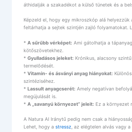
áthidalják a szakadékot a külső tünetek és a be
Képzeld el, hogy egy mikroszkóp alá helyezzük 
feltárhatja a sejtek szintjén zajló folyamatokat.
*
A sűrűbb vérképet:
Ami gátolhatja a tápanyago
kötőszövetekhez.
*
Gyulladásos jeleket:
Krónikus, alacsony szintű
termelődését.
*
Vitamin- és ásványi anyag hiányokat:
Különös
szintéziséhez.
*
Lassult anyagcserét:
Amely negatívan befolyás
megújulását is.
*
A „savanyú környezet” jeleit:
Ez a környezet r
A Natura AI Iránytű pedig nem csak a hiányossá
Lehet, hogy a
stressz
, az elégtelen alvás vagy 