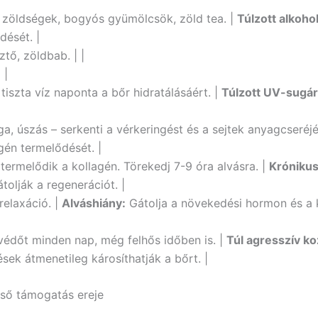
 zöldségek, bogyós gyümölcsök, zöld tea. |
Túlzott alkoho
dését. |
ztő, zöldbab. | |
:
|
tiszta víz naponta a bőr hidratálásáért. |
Túlzott UV-sugár
a, úszás – serkenti a vérkeringést és a sejtek anyagcseréjé
agén termelődését. |
termelődik a kollagén. Törekedj 7-9 óra alvásra. |
Krónikus
tolják a regenerációt. |
relaxáció. |
Alváshiány:
Gátolja a növekedési hormon és a 
édőt minden nap, még felhős időben is. |
Túl agresszív ko
ek átmenetileg károsíthatják a bőrt. |
ső támogatás ereje