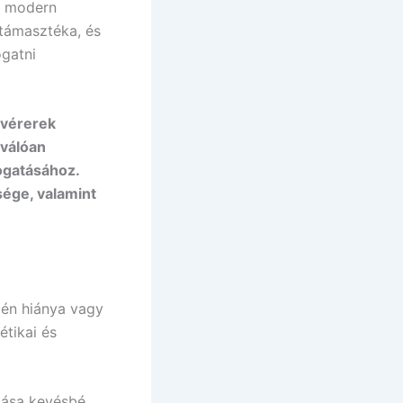
 a modern
 támasztéka, és
🌾 Gluténmentes
🌱 Vegán
gatni
🌿 Bio
🍬 Cukormentes
 vérerek
iválóan
ogatásához.
sége, valamint
gén hiánya vagy
étikai és
ntása kevésbé