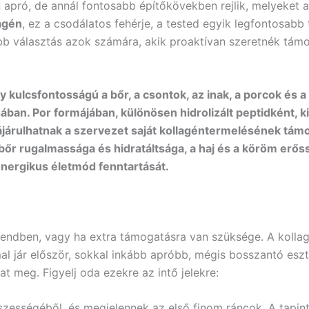
an apró, de annál fontosabb építőkövekben rejlik, melyeket
agén
, ez a csodálatos fehérje, a tested egyik legfontosabb
b választás azok számára, akik proaktívan szeretnék támo
y kulcsfontosságú a bőr, a csontok, az inak, a porcok és a
an. Por formájában, különösen hidrolizált peptidként, k
ájárulhatnak a szervezet saját kollagéntermelésének tám
r rugalmassága és hidratáltsága, a haj és a köröm erős
 energikus életmód fenntartását.
 rendben, vagy ha extra támogatásra van szüksége. A kolla
l jár először, sokkal inkább apróbb, mégis bosszantó eszt
 meg. Figyelj oda ezekre az intő jelekre:
szességéből, és megjelennek az első finom ráncok. A tapi