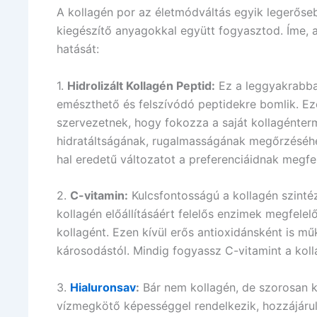
A kollagén por az életmódváltás egyik legerős
kiegészítő anyagokkal együtt fogyasztod. Íme, 
hatását:
1.
Hidrolizált Kollagén Peptid:
Ez a leggyakrabban
emészthető és felszívódó peptidekre bomlik. Ez
szervezetnek, hogy fokozza a saját kollagénterm
hidratáltságának, rugalmasságának megőrzéséhe
hal eredetű változatot a preferenciáidnak megfe
2.
C-vitamin:
Kulcsfontosságú a kollagén szintéz
kollagén előállításáért felelős enzimek megfelel
kollagént. Ezen kívül erős antioxidánsként is m
károsodástól. Mindig fogyassz C-vitamint a koll
3.
Hialuronsav
:
Bár nem kollagén, de szorosan k
vízmegkötő képességgel rendelkezik, hozzájárul