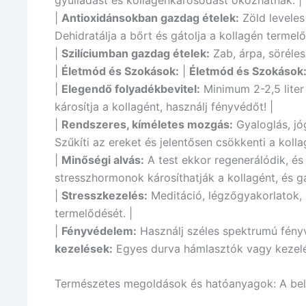
|
Antioxidánsokban gazdag ételek:
Zöld leveles
Dehidratálja a bőrt és gátolja a kollagén termelő
|
Szilíciumban gazdag ételek:
Zab, árpa, söréles
|
Életmód és Szokások:
|
Életmód és Szokások
|
Elegendő folyadékbevitel:
Minimum 2-2,5 liter 
károsítja a kollagént, használj fényvédőt! |
|
Rendszeres, kíméletes mozgás:
Gyaloglás, jóg
Szűkíti az ereket és jelentősen csökkenti a koll
|
Minőségi alvás:
A test ekkor regenerálódik, és 
stresszhormonok károsíthatják a kollagént, és gá
|
Stresszkezelés:
Meditáció, légzőgyakorlatok, 
termelődését. |
|
Fényvédelem:
Használj széles spektrumú fényv
kezelések:
Egyes durva hámlasztók vagy kezelés
Természetes megoldások és hatóanyagok: A bel