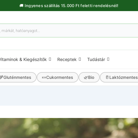
🚚 Ingyenes szállítás 15.000 Ft feletti rendelésnél!
Vitaminok & Kiegészítők
Receptek
Tudástár
🌾
🍬
🌿
🥛
Gluténmentes
Cukormentes
Bio
Laktózmentes