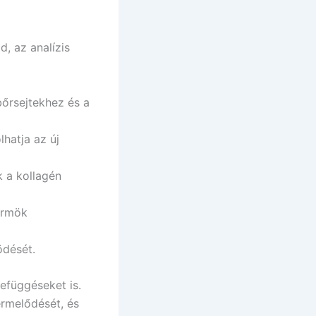
, az analízis
bőrsejtekhez és a
hatja az új
 a kollagén
örmök
ödését.
efüggéseket is.
ermelődését, és