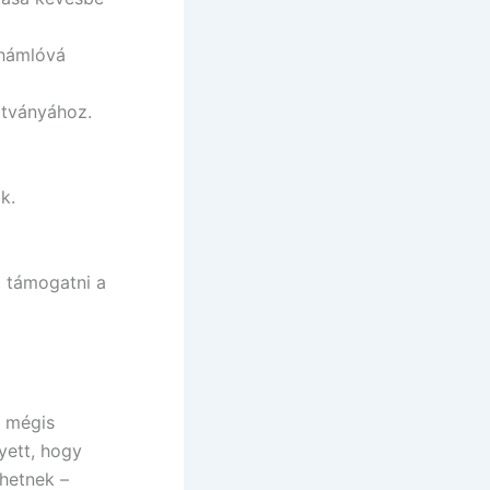
 hámlóvá
látványához.
k.
t támogatni a
k mégis
yett, hogy
hetnek –