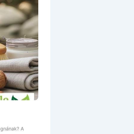
Bio Japán Hojicha tea
kapszula – 10 db
3 490
Ft
GN Bio Csipkebogyó
Feketeáfonya Kombucha –
750ml DRS
2 390
Ft
GN Bio Csipkebogyó
Feketeáfonya
Kombucha200ml DRS
1 190
Ft
GN Bio Feketeáfonyalé –
750ml DRS
4 690
Ft
GN Bio Feketeáfonyalé –
200ml DRS
1 690
Ft
ognának? A