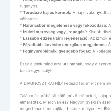
ruganyos.
*
Töredező haj és körmök:
A haj elvékonyodhat
válhatnak.
*
Narancsbőr megjelenése vagy fokozódása:
A 
*
Ízületi merevség vagy „ropogás”:
Kisebb disz
*
Lassabb edzés utáni regeneráció:
Az izmok és
*
Fáradtabb, kevésbé energikus megjelenés:
Ál
*
Fogínyproblémák, gyengébb fogak:
A kollagén
Ezek a jelek mind arra utalhatnak, hogy a szerv
belső egyensúlyt.
A DIAGNOSZTIKAI HÍD: Fedezd fel, miért nem sik
Talán már próbáltál különböző krémeket, hajápo
elmaradtak. Miért van ez? Nagyon gyakran azért,
megértenénk, mi zajlik a testünk mélyén. Az
Élő