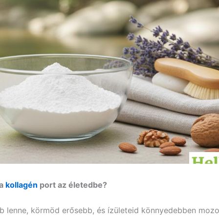
 a
kollagén
port az életedbe?
bb lenne, körmöd erősebb, és ízületeid könnyedebben moz