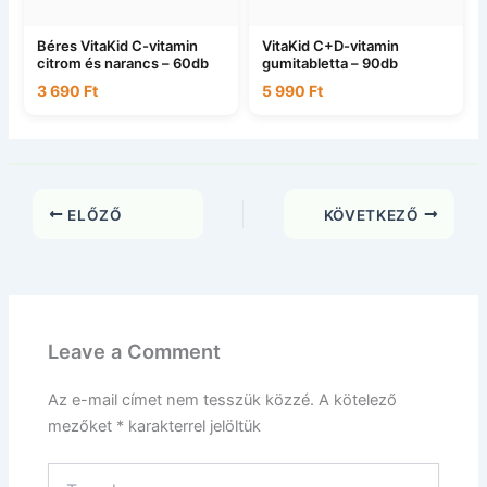
Béres VitaKid C-vitamin
VitaKid C+D-vitamin
citrom és narancs – 60db
gumitabletta – 90db
3 690
Ft
5 990
Ft
ELŐZŐ
KÖVETKEZŐ
Leave a Comment
Az e-mail címet nem tesszük közzé.
A kötelező
mezőket
*
karakterrel jelöltük
Type