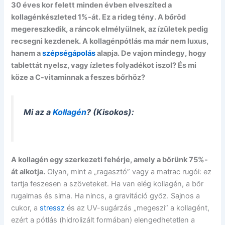
30 éves kor felett minden évben elveszíted a
kollagénkészleted 1%-át. Ez a rideg tény. A bőröd
megereszkedik, a ráncok elmélyülnek, az ízületek pedig
recsegni kezdenek. A kollagénpótlás ma már nem luxus,
hanem a
szépségápolás
alapja. De vajon mindegy, hogy
tablettát nyelsz, vagy ízletes folyadékot iszol? És mi
köze a C-vitaminnak a feszes bőrhöz?
Mi az a
Kollagén
? (Kisokos):
A kollagén egy szerkezeti fehérje, amely a bőrünk 75%-
át alkotja.
Olyan, mint a „ragasztó” vagy a matrac rugói: ez
tartja feszesen a szöveteket. Ha van elég kollagén, a bőr
rugalmas és sima. Ha nincs, a gravitáció győz. Sajnos a
cukor, a
stressz
és az UV-sugárzás „megeszi” a kollagént,
ezért a pótlás (hidrolizált formában) elengedhetetlen a