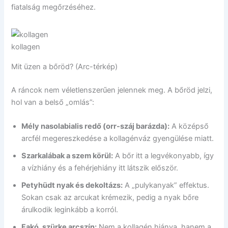
fiatalság megőrzéséhez.
kollagen
Mit üzen a bőröd? (Arc-térkép)
A ráncok nem véletlenszerűen jelennek meg. A bőröd jelzi,
hol van a belső „omlás”:
Mély nasolabialis redő (orr-száj barázda):
A középső
arcfél megereszkedése a kollagénváz gyengülése miatt.
Szarkalábak a szem körül:
A bőr itt a legvékonyabb, így
a vízhiány és a fehérjehiány itt látszik először.
Petyhüdt nyak és dekoltázs:
A „pulykanyak” effektus.
Sokan csak az arcukat krémezik, pedig a nyak bőre
árulkodik leginkább a korról.
Fakó, szürke arcszín:
Nem a kollagén hiánya, hanem a