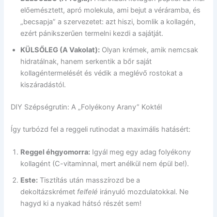
előemésztett, apró molekula, ami bejut a véráramba, és
„becsapja” a szervezetet: azt hiszi, bomlik a kollagén,
ezért pánikszerűen termelni kezdi a sajátját.
KÜLSŐLEG (A Vakolat):
Olyan krémek, amik nemcsak
hidratálnak, hanem serkentik a bőr saját
kollagéntermelését és védik a meglévő rostokat a
kiszáradástól.
DIY Szépségrutin: A „Folyékony Arany” Koktél
Így turbózd fel a reggeli rutinodat a maximális hatásért:
Reggel éhgyomorra:
Igyál meg egy adag folyékony
kollagént (C-vitaminnal, mert anélkül nem épül be!).
Este:
Tisztítás után masszírozd be a
dekoltázskrémet
felfelé
irányuló mozdulatokkal. Ne
hagyd ki a nyakad hátsó részét sem!