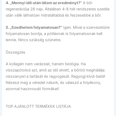
4. „Mennyi idő után látom az eredményt?”
A bőr
regenerációja 28 nap. Általában 4-8 hét rendszeres szedés
után válik láthatóan hidratáltabbá és feszesebbé a bőr.
5. „Szedhetem folyamatosan?”
Igen. Mivel a szervezetünk
folyamatosan bontja, a pótlásnak is folyamatosnak kell
lennie. Nincs szükség szünetre.
Összegzés
A kollagén nem varázslat, hanem biológia. Ha
visszapótolod azt, amit az idő elvett, a bőröd meghálálja:
visszanyeri a tartását és ragyogását. Ragyogj kívül-belül!
Nézesd meg a véredet nálunk, és válaszd a folyékony,
azonnal hasznosuló formákat!
TOP AJÁNLOTT TERMÉKEK LISTÁJA