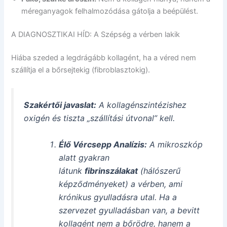
méreganyagok felhalmozódása gátolja a beépülést.
A DIAGNOSZTIKAI HÍD: A Szépség a vérben lakik
Hiába szeded a legdrágább kollagént, ha a véred nem
szállítja el a bőrsejtekig (fibroblasztokig).
Szakértői javaslat:
A kollagénszintézishez
oxigén és tiszta „szállítási útvonal” kell.
Élő Vércsepp Analízis:
A mikroszkóp
alatt gyakran
látunk
fibrinszálakat
(hálószerű
képződményeket) a vérben, ami
krónikus gyulladásra utal. Ha a
szervezet gyulladásban van, a bevitt
kollagént nem a bőrödre, hanem a