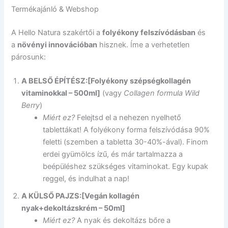
Termékajánló & Webshop
A Hello Natura szakértői a
folyékony felszívódásban
és
a
növényi innovációban
hisznek. Íme a verhetetlen
párosunk:
A BELSŐ ÉPÍTÉSZ:
[Folyékony szépségkollagén
vitaminokkal – 500ml]
(vagy
Collagen formula Wild
Berry
)
Miért ez?
Felejtsd el a nehezen nyelhető
tablettákat! A folyékony forma felszívódása 90%
feletti (szemben a tabletta 30-40%-ával). Finom
erdei gyümölcs ízű, és már tartalmazza a
beépüléshez szükséges vitaminokat. Egy kupak
reggel, és indulhat a nap!
A KÜLSŐ PAJZS:
[Vegán kollagén
nyak+dekoltázskrém – 50ml]
Miért ez?
A nyak és dekoltázs bőre a