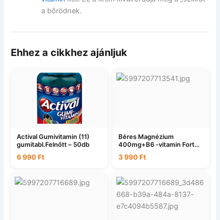
a bőrödnek.
Ehhez a cikkhez ajánljuk
Actival Gumivitamin (11)
Béres Magnézium
gumitabl.Felnőtt – 50db
400mg+B6 -vitamin Forte
– 50db
6 990
Ft
3 990
Ft