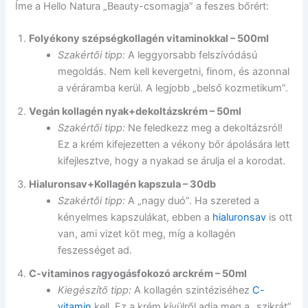
Íme a Hello Natura „Beauty-csomagja” a feszes bőrért:
Folyékony szépségkollagén vitaminokkal – 500ml
Szakértői tipp:
A leggyorsabb felszívódású
megoldás. Nem kell kevergetni, finom, és azonnal
a véráramba kerül. A legjobb „belső kozmetikum”.
Vegán kollagén nyak+dekoltázskrém – 50ml
Szakértői tipp:
Ne feledkezz meg a dekoltázsról!
Ez a krém kifejezetten a vékony bőr ápolására lett
kifejlesztve, hogy a nyakad se árulja el a korodat.
Hialuronsav+Kollagén kapszula – 30db
Szakértői tipp:
A „nagy duó”. Ha szereted a
kényelmes kapszulákat, ebben a
hialuronsav
is ott
van, ami vizet köt meg, míg a kollagén
feszességet ad.
C-vitaminos ragyogásfokozó arckrém – 50ml
Kiegészítő tipp:
A kollagén szintéziséhez
C-
vitamin
kell. Ez a krém kívülről adja meg a „szikrát”