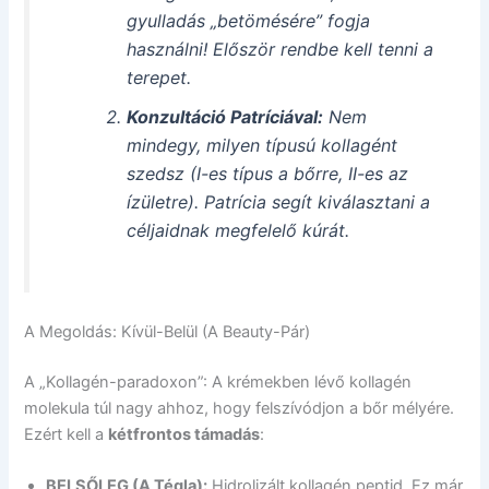
gyulladás „betömésére” fogja
használni! Először rendbe kell tenni a
terepet.
Konzultáció Patríciával:
Nem
mindegy, milyen típusú kollagént
szedsz (I-es típus a bőrre, II-es az
ízületre). Patrícia segít kiválasztani a
céljaidnak megfelelő kúrát.
A Megoldás: Kívül-Belül (A Beauty-Pár)
A „Kollagén-paradoxon”: A krémekben lévő kollagén
molekula túl nagy ahhoz, hogy felszívódjon a bőr mélyére.
Ezért kell a
kétfrontos támadás
:
BELSŐLEG (A Tégla):
Hidrolizált kollagén peptid. Ez már