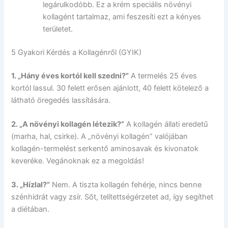
legárulkodóbb. Ez a krém speciális növényi
kollagént tartalmaz, ami feszesíti ezt a kényes
területet.
5 Gyakori Kérdés a Kollagénről (GYIK)
1. „Hány éves kortól kell szedni?”
A termelés 25 éves
kortól lassul. 30 felett erősen ajánlott, 40 felett kötelező a
látható öregedés lassítására.
2. „A növényi kollagén létezik?”
A kollagén állati eredetű
(marha, hal, csirke). A „növényi kollagén” valójában
kollagén-termelést serkentő aminosavak és kivonatok
keveréke. Vegánoknak ez a megoldás!
3. „Hízlal?”
Nem. A tiszta kollagén fehérje, nincs benne
szénhidrát vagy zsír. Sőt, telítettségérzetet ad, így segíthet
a diétában.