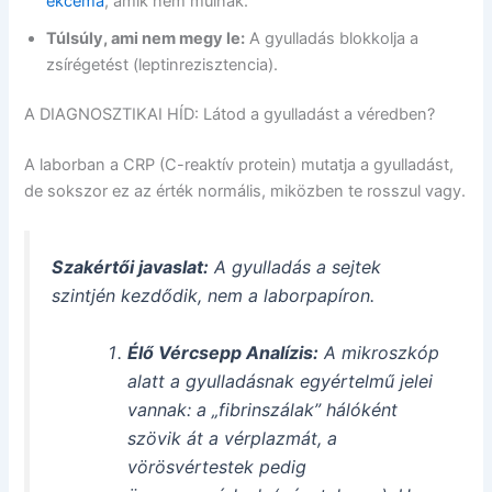
ekcéma
, amik nem múlnak.
Túlsúly, ami nem megy le:
A gyulladás blokkolja a
zsírégetést (leptinrezisztencia).
A DIAGNOSZTIKAI HÍD: Látod a gyulladást a véredben?
A laborban a CRP (C-reaktív protein) mutatja a gyulladást,
de sokszor ez az érték normális, miközben te rosszul vagy.
Szakértői javaslat:
A gyulladás a sejtek
szintjén kezdődik, nem a laborpapíron.
Élő Vércsepp Analízis:
A mikroszkóp
alatt a gyulladásnak egyértelmű jelei
vannak: a „fibrinszálak” hálóként
szövik át a vérplazmát, a
vörösvértestek pedig