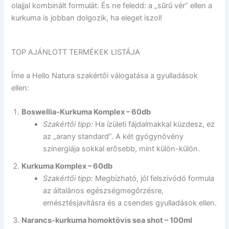
olajjal kombinált formulát. És ne feledd: a „sűrű vér” ellen a
kurkuma is jobban dolgozik, ha eleget iszol!
TOP AJÁNLOTT TERMÉKEK LISTÁJA
Íme a Hello Natura szakértői válogatása a gyulladások
ellen:
Boswellia-Kurkuma Komplex – 60db
Szakértői tipp:
Ha ízületi fájdalmakkal küzdesz, ez
az „arany standard”. A két gyógynövény
szinergiája sokkal erősebb, mint külön-külön.
Kurkuma Komplex – 60db
Szakértői tipp:
Megbízható, jól felszívódó formula
az általános egészségmegőrzésre,
emésztésjavításra és a csendes gyulladások ellen.
Narancs-kurkuma homoktövis sea shot – 100ml