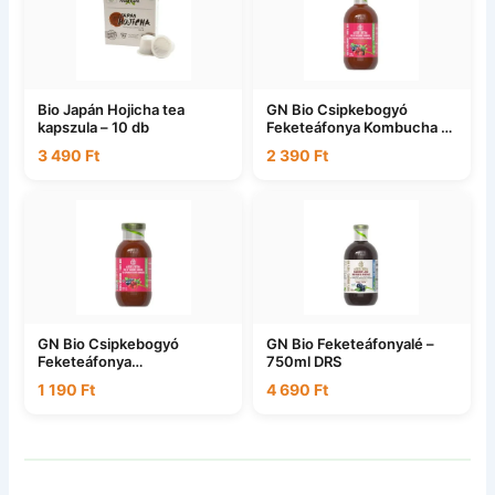
Bio Japán Hojicha tea
GN Bio Csipkebogyó
kapszula – 10 db
Feketeáfonya Kombucha –
750ml DRS
3 490
Ft
2 390
Ft
GN Bio Csipkebogyó
GN Bio Feketeáfonyalé –
Feketeáfonya
750ml DRS
Kombucha200ml DRS
1 190
Ft
4 690
Ft