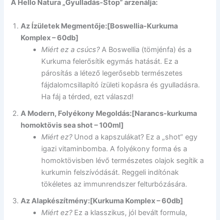
A Hello Natura „Gyulladás-Stop” arzenálja:
Az Ízületek Megmentője:
[Boswellia-Kurkuma
Komplex – 60db]
Miért ez a csúcs?
A Boswellia (tömjénfa) és a
Kurkuma felerősítik egymás hatását. Ez a
párosítás a létező legerősebb természetes
fájdalomcsillapító ízületi kopásra és gyulladásra.
Ha fáj a térded, ezt válaszd!
A Modern, Folyékony Megoldás:
[Narancs-kurkuma
homoktövis sea shot – 100ml]
Miért ez?
Unod a kapszulákat? Ez a „shot” egy
igazi vitaminbomba. A folyékony forma és a
homoktövisben lévő természetes olajok segítik a
kurkumin felszívódását. Reggeli indítónak
tökéletes az immunrendszer felturbózására.
Az Alapkészítmény:
[Kurkuma Komplex – 60db]
Miért ez?
Ez a klasszikus, jól bevált formula,