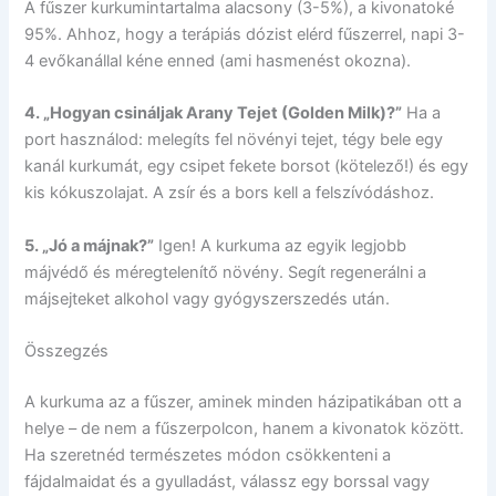
A fűszer kurkumintartalma alacsony (3-5%), a kivonatoké
95%. Ahhoz, hogy a terápiás dózist elérd fűszerrel, napi 3-
4 evőkanállal kéne enned (ami hasmenést okozna).
4. „Hogyan csináljak Arany Tejet (Golden Milk)?”
Ha a
port használod: melegíts fel növényi tejet, tégy bele egy
kanál kurkumát, egy csipet fekete borsot (kötelező!) és egy
kis kókuszolajat. A zsír és a bors kell a felszívódáshoz.
5. „Jó a májnak?”
Igen! A kurkuma az egyik legjobb
májvédő és méregtelenítő növény. Segít regenerálni a
májsejteket alkohol vagy gyógyszerszedés után.
Összegzés
A kurkuma az a fűszer, aminek minden házipatikában ott a
helye – de nem a fűszerpolcon, hanem a kivonatok között.
Ha szeretnéd természetes módon csökkenteni a
fájdalmaidat és a gyulladást, válassz egy borssal vagy