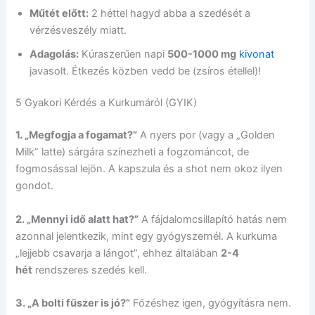
Műtét előtt:
2 héttel hagyd abba a szedését a
vérzésveszély miatt.
Adagolás:
Kúraszerűen napi
500-1000 mg
kivonat
javasolt. Étkezés közben vedd be (zsíros étellel)!
5 Gyakori Kérdés a Kurkumáról (GYIK)
1. „Megfogja a fogamat?”
A nyers por (vagy a „Golden
Milk” latte) sárgára színezheti a fogzománcot, de
fogmosással lejön. A kapszula és a shot nem okoz ilyen
gondot.
2. „Mennyi idő alatt hat?”
A fájdalomcsillapító hatás nem
azonnal jelentkezik, mint egy gyógyszernél. A kurkuma
„lejjebb csavarja a lángot”, ehhez általában
2-4
hét
rendszeres szedés kell.
3. „A bolti fűszer is jó?”
Főzéshez igen, gyógyításra nem.