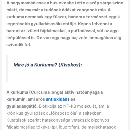
A nagymamád csak a húslevesbe tette a szép sárga színe
miatt, de ma már a tudósok ódákat zengenek róla. A
kurkuma nemcsak egy fűszer, hanem a természet egyik
legerősebb gyulladáscsökkentője. Képes felvenni a
harcot az ízületi fájdalmakkal, a puffadással, sőt az agyi
leépüléssel is. De van egy nagy baj vele: önmagában alig
szívódik fel.
Mire jó a Kurkuma? (Kisokos):
A kurkuma (Curcuma longa) aktív hatóanyaga a
kurkumin, ami erős
antioxidáns
és
gyulladásgátló.
Blokkolja az NF-kB molekulát, ami a
krónikus gyulladások „főkapcsolója” a sejtekben.
Kutatások szerint hatékonysága vetekszik bizonyos
fájdalomcsillapítókéval (pl. ibuprofen), de mellékhatások