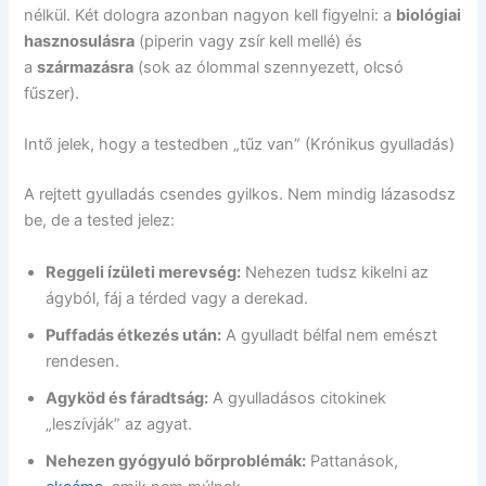
nélkül. Két dologra azonban nagyon kell figyelni: a
biológiai
hasznosulásra
(piperin vagy zsír kell mellé) és
a
származásra
(sok az ólommal szennyezett, olcsó
fűszer).
Intő jelek, hogy a testedben „tűz van” (Krónikus gyulladás)
A rejtett gyulladás csendes gyilkos. Nem mindig lázasodsz
be, de a tested jelez:
Reggeli ízületi merevség:
Nehezen tudsz kikelni az
ágyból, fáj a térded vagy a derekad.
Puffadás étkezés után:
A gyulladt bélfal nem emészt
rendesen.
Agyköd és fáradtság:
A gyulladásos citokinek
„leszívják” az agyat.
Nehezen gyógyuló bőrproblémák:
Pattanások,