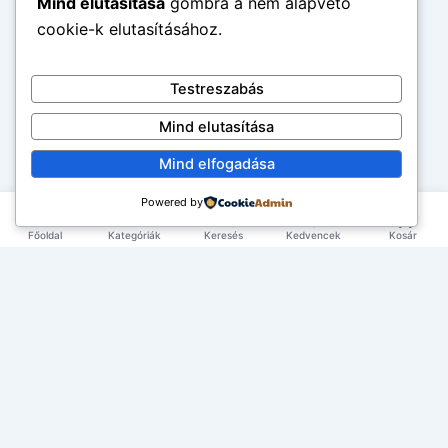
Mind elutasítása
gombra a nem alapvető
cookie-k elutasításához.
Testreszabás
Mind elutasítása
Mind elfogadása
Powered by
Főoldal
Kategóriák
Keresés
Kedvencek
Kosár
×
EXKLUZÍV AJÁNLAT
TERMÉKEK
Első rendelésed -10%!
Add meg az email címed és azonnal küldünk egy
Élelmiszerek
ÉLETMÓD
kupont az első rendelésedhez.
Tea & Italok