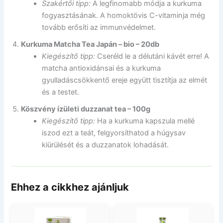
Szakértői tipp:
A legfinomabb módja a kurkuma
fogyasztásának. A homoktövis C-vitaminja még
tovább erősíti az immunvédelmet.
Kurkuma Matcha Tea Japán – bio – 20db
Kiegészítő tipp:
Cseréld le a délutáni kávét erre! A
matcha antioxidánsai és a kurkuma
gyulladáscsökkentő ereje együtt tisztítja az elmét
és a testet.
Köszvény ízületi duzzanat tea – 100g
Kiegészítő tipp:
Ha a kurkuma kapszula mellé
iszod ezt a teát, felgyorsíthatod a húgysav
kiürülését és a duzzanatok lohadását.
Ehhez a cikkhez ajánljuk