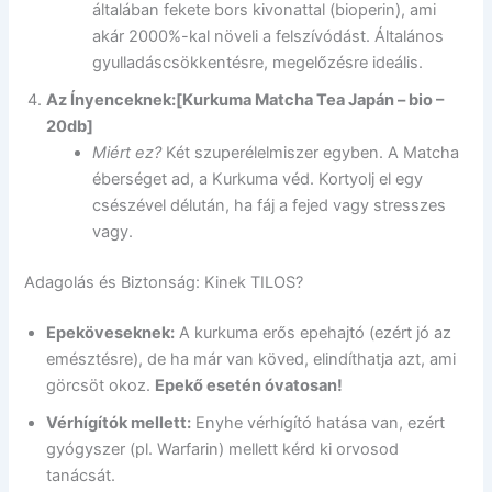
általában fekete bors kivonattal (bioperin), ami
akár 2000%-kal növeli a felszívódást. Általános
gyulladáscsökkentésre, megelőzésre ideális.
Az Ínyenceknek:
[Kurkuma Matcha Tea Japán – bio –
20db]
Miért ez?
Két szuperélelmiszer egyben. A Matcha
éberséget ad, a Kurkuma véd. Kortyolj el egy
csészével délután, ha fáj a fejed vagy stresszes
vagy.
Adagolás és Biztonság: Kinek TILOS?
Epeköveseknek:
A kurkuma erős epehajtó (ezért jó az
emésztésre), de ha már van köved, elindíthatja azt, ami
görcsöt okoz.
Epekő esetén óvatosan!
Vérhígítók mellett:
Enyhe vérhígító hatása van, ezért
gyógyszer (pl. Warfarin) mellett kérd ki orvosod
tanácsát.