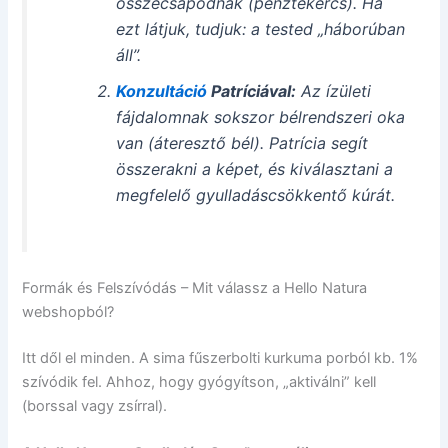
összecsapódnak (pénztekercs). Ha
ezt látjuk, tudjuk: a tested „háborúban
áll”.
Konzultáció
Patríciával:
Az ízületi
fájdalomnak sokszor bélrendszeri oka
van (áteresztő bél). Patrícia segít
összerakni a képet, és kiválasztani a
megfelelő gyulladáscsökkentő kúrát.
Formák és Felszívódás – Mit válassz a Hello Natura
webshopból?
Itt dől el minden. A sima fűszerbolti kurkuma porból kb. 1%
szívódik fel. Ahhoz, hogy gyógyítson, „aktiválni” kell
(borssal vagy zsírral).