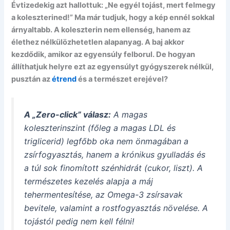
Évtizedekig azt hallottuk: „Ne egyél tojást, mert felmegy
a koleszterined!” Ma már tudjuk, hogy a kép ennél sokkal
árnyaltabb. A koleszterin nem ellenség, hanem az
élethez nélkülözhetetlen alapanyag. A baj akkor
kezdődik, amikor az egyensúly felborul. De hogyan
állíthatjuk helyre ezt az egyensúlyt gyógyszerek nélkül,
pusztán az
étrend
és a természet erejével?
A „Zero-click” válasz:
A magas
koleszterinszint (főleg a magas LDL és
triglicerid) legfőbb oka nem önmagában a
zsírfogyasztás, hanem a krónikus gyulladás és
a túl sok finomított szénhidrát (cukor, liszt). A
természetes kezelés alapja a máj
tehermentesítése, az Omega-3 zsírsavak
bevitele, valamint a rostfogyasztás növelése. A
tojástól pedig nem kell félni!