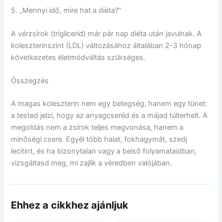
5. „Mennyi idő, mire hat a diéta?”
A vérzsírok (triglicerid) már pár nap diéta után javulnak. A
koleszterinszint (LDL) változásához általában 2-3 hónap
következetes életmódváltás szükséges.
Összegzés
A magas koleszterin nem egy betegség, hanem egy tünet:
a tested jelzi, hogy az anyagcseréd és a májad túlterhelt. A
megoldás nem a zsírok teljes megvonása, hanem a
minőségi csere. Egyél több halat, fokhagymát, szedj
lecitint, és ha bizonytalan vagy a belső folyamataidban,
vizsgáltasd meg, mi zajlik a véredben valójában.
Ehhez a cikkhez ajánljuk