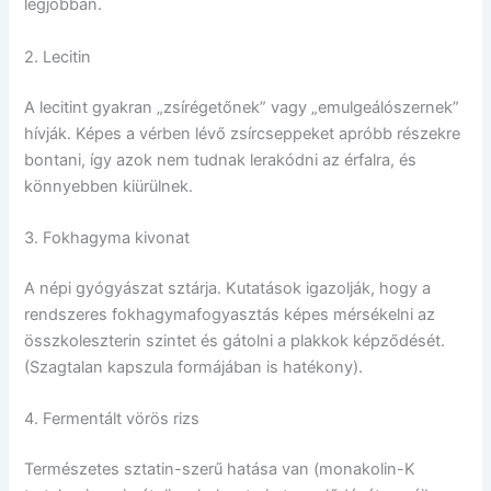
legjobban.
2. Lecitin
A lecitint gyakran „zsírégetőnek” vagy „emulgeálószernek”
hívják. Képes a vérben lévő zsírcseppeket apróbb részekre
bontani, így azok nem tudnak lerakódni az érfalra, és
könnyebben kiürülnek.
3. Fokhagyma kivonat
A népi gyógyászat sztárja. Kutatások igazolják, hogy a
rendszeres fokhagymafogyasztás képes mérsékelni az
összkoleszterin szintet és gátolni a plakkok képződését.
(Szagtalan kapszula formájában is hatékony).
4. Fermentált vörös rizs
Természetes sztatin-szerű hatása van (monakolin-K