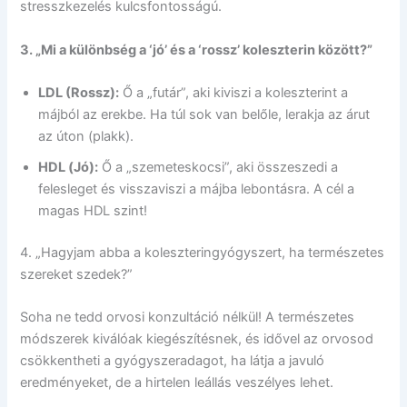
stresszkezelés kulcsfontosságú.
3. „Mi a különbség a ‘jó’ és a ‘rossz’ koleszterin között?”
LDL (Rossz):
Ő a „futár”, aki kiviszi a koleszterint a
májból az erekbe. Ha túl sok van belőle, lerakja az árut
az úton (plakk).
HDL (Jó):
Ő a „szemeteskocsi”, aki összeszedi a
felesleget és visszaviszi a májba lebontásra. A cél a
magas HDL szint!
4. „Hagyjam abba a koleszteringyógyszert, ha természetes
szereket szedek?”
Soha ne tedd orvosi konzultáció nélkül! A természetes
módszerek kiválóak kiegészítésnek, és idővel az orvosod
csökkentheti a gyógyszeradagot, ha látja a javuló
eredményeket, de a hirtelen leállás veszélyes lehet.