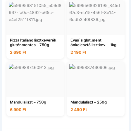
Pizza Italiano lisztkeverék
Evas`s glut.ment.
gluténmentes – 750g
önkelesztő lisztkev. – 1kg
2 690
Ft
2 190
Ft
Mandulaliszt – 750g
Mandulaliszt – 250g
6 990
Ft
2 490
Ft