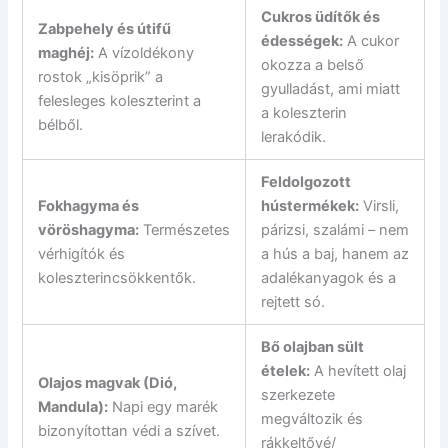
Cukros üdítők és
Zabpehely és útifű
édességek:
A cukor
maghéj:
A vízoldékony
okozza a belső
rostok „kisöprik” a
gyulladást, ami miatt
felesleges koleszterint a
a koleszterin
bélből.
lerakódik.
Feldolgozott
Fokhagyma és
hústermékek:
Virsli,
vöröshagyma:
Természetes
párizsi, szalámi – nem
vérhigítók és
a hús a baj, hanem az
koleszterincsökkentők.
adalékanyagok és a
rejtett só.
Bő olajban sült
ételek:
A hevített olaj
Olajos magvak (Dió,
szerkezete
Mandula):
Napi egy marék
megváltozik és
bizonyítottan védi a szívet.
rákkeltővé/