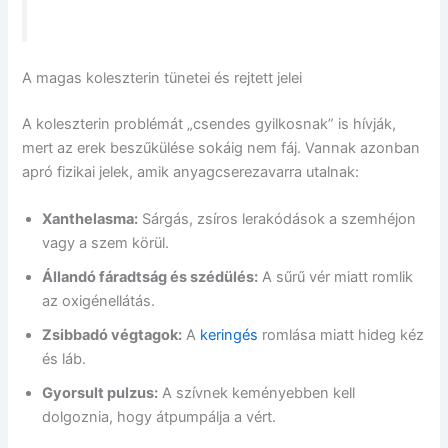
A magas koleszterin tünetei és rejtett jelei
A koleszterin problémát „csendes gyilkosnak” is hívják,
mert az erek beszűkülése sokáig nem fáj. Vannak azonban
apró fizikai jelek, amik anyagcserezavarra utalnak:
Xanthelasma:
Sárgás, zsíros lerakódások a szemhéjon
vagy a szem körül.
Állandó fáradtság és szédülés:
A sűrű vér miatt romlik
az oxigénellátás.
Zsibbadó végtagok:
A
keringés
romlása miatt hideg kéz
és láb.
Gyorsult pulzus:
A szívnek keményebben kell
dolgoznia, hogy átpumpálja a vért.