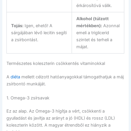
érkárosítóvá válik.
Alkohol (túlzott
Tojás:
Igen, ehető! A
mértékben):
Azonnal
sárgájában lévő lecitin segíti
emeli a triglicerid
a zsírbontást.
szintet és terheli a
májat.
Természetes koleszterin csökkentés vitaminokkal
A
diéta
mellett célzott hatóanyagokkal támogathatjuk a máj
zsírbontó munkáját.
1. Omega-3 zsírsavak
Ez az alap. Az Omega-3 hígítja a vért, csökkenti a
gyulladást és javítja az arányt a jó (HDL) és rossz (LDL)
koleszterin között. A magyar étrendből ez hiányzik a