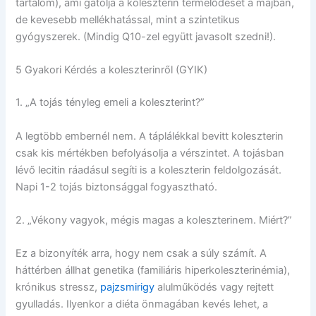
tartalom), ami gátolja a koleszterin termelődését a májban,
de kevesebb mellékhatással, mint a szintetikus
gyógyszerek. (Mindig Q10-zel együtt javasolt szedni!).
5 Gyakori Kérdés a koleszterinről (GYIK)
1. „A tojás tényleg emeli a koleszterint?”
A legtöbb embernél nem. A táplálékkal bevitt koleszterin
csak kis mértékben befolyásolja a vérszintet. A tojásban
lévő lecitin ráadásul segíti is a koleszterin feldolgozását.
Napi 1-2 tojás biztonsággal fogyasztható.
2. „Vékony vagyok, mégis magas a koleszterinem. Miért?”
Ez a bizonyíték arra, hogy nem csak a súly számít. A
háttérben állhat genetika (familiáris hiperkoleszterinémia),
krónikus stressz,
pajzsmirigy
alulműködés vagy rejtett
gyulladás. Ilyenkor a diéta önmagában kevés lehet, a