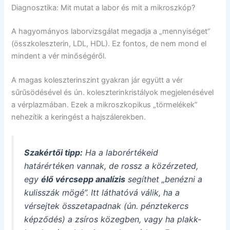
Diagnosztika: Mit mutat a labor és mit a mikroszkóp?
A hagyományos laborvizsgálat megadja a „mennyiséget”
(összkoleszterin, LDL, HDL). Ez fontos, de nem mond el
mindent a vér minőségéről.
A magas koleszterinszint gyakran jár együtt a vér
sűrűsödésével és ún. koleszterinkristályok megjelenésével
a vérplazmában. Ezek a mikroszkopikus „törmelékek”
nehezítik a keringést a hajszálerekben.
Szakértői tipp:
Ha a laborértékeid
határértéken vannak, de rossz a közérzeted,
egy
élő vércsepp analízis
segíthet „benézni a
kulisszák mögé”. Itt láthatóvá válik, ha a
vérsejtek összetapadnak (ún. pénztekercs
képződés) a zsíros közegben, vagy ha plakk-