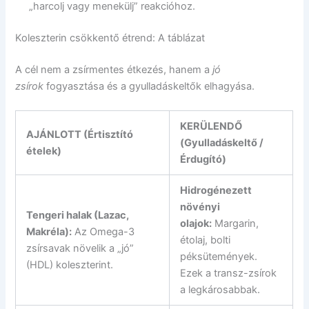
„harcolj vagy menekülj” reakcióhoz.
Koleszterin csökkentő étrend: A táblázat
A cél nem a zsírmentes étkezés, hanem a
jó
zsírok
fogyasztása és a gyulladáskeltők elhagyása.
KERÜLENDŐ
AJÁNLOTT (Értisztító
(Gyulladáskeltő /
ételek)
Érdugító)
Hidrogénezett
növényi
Tengeri halak (Lazac,
olajok:
Margarin,
Makréla):
Az Omega-3
étolaj, bolti
zsírsavak növelik a „jó”
péksütemények.
(HDL) koleszterint.
Ezek a transz-zsírok
a legkárosabbak.