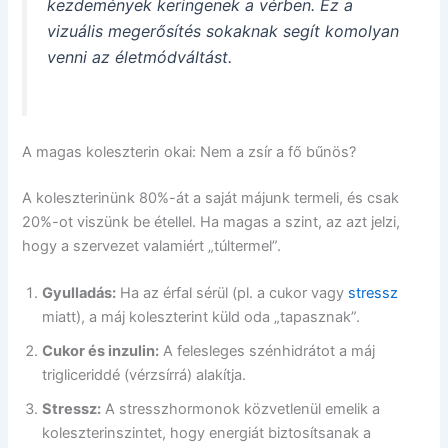
kezdemények keringenek a vérben. Ez a
vizuális megerősítés sokaknak segít komolyan
venni az életmódváltást.
A magas koleszterin okai: Nem a zsír a fő bűnös?
A koleszterinünk 80%-át a saját májunk termeli, és csak
20%-ot viszünk be étellel. Ha magas a szint, az azt jelzi,
hogy a szervezet valamiért „túltermel”.
Gyulladás:
Ha az érfal sérül (pl. a cukor vagy
stressz
miatt), a máj koleszterint küld oda „tapasznak”.
Cukor és inzulin:
A felesleges szénhidrátot a máj
trigliceriddé (vérzsírrá) alakítja.
Stressz:
A stresszhormonok közvetlenül emelik a
koleszterinszintet, hogy energiát biztosítsanak a