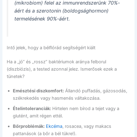
(mikrobiom) felel az immunrendszerünk 70%-
áért és a szerotonin (boldogsághormon)
termelésének 90%-áért.
Intő jelek, hogy a bélflórád segítségért kiált
Ha a „jó” és „rossz” baktériumok aránya felborul
(diszbiózis), a tested azonnal jelez. Ismerősek ezek a
tünetek?
Emésztési diszkomfort:
Állandó puffadás, gázosodás,
székrekedés vagy hasmenés váltakozása.
Ételintoleranciák:
Hirtelen nem bírod a tejet vagy a
glutént, amit régen ettél.
Bőrproblémák:
Ekcéma
, rosacea, vagy makacs
pattanások (a bőr a bél tükre!).