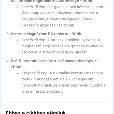
Suli Vitamin Rágótabletta Cseresznye – 90db
Szakértői tipp:
Bár gyerekeknek készült, a benne
lévő komplex vitaminok elengedhetetlenek a
bélnyálkahártya regenerációjához. Kiváló
kiegészítő az egész családnak.
Szerves Magnézium B6 tabletta – 90db
Szakértői tipp:
A stressz a bélflóra gyilkosa. A
magnézium segít ellazítani a görcsös beleket és
csökkenti a stressz okozta gyulladást.
Szőlő-levendula ízesített, szénsavas ásványvíz –
766ml
Kiegészítő tipp:
A hidratálás kulcsfontosságú a
rostok működéséhez. Ez a különleges víz
nemcsak hidratál, de a levendula révén nyugtatja
is az emésztőrendszert.
Ehhez a cikkhez ajánljuk