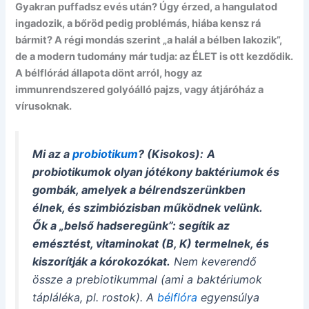
Gyakran puffadsz evés után? Úgy érzed, a hangulatod
ingadozik, a bőröd pedig problémás, hiába kensz rá
bármit? A régi mondás szerint „a halál a bélben lakozik”,
de a modern tudomány már tudja: az ÉLET is ott kezdődik.
A bélflórád állapota dönt arról, hogy az
immunrendszered golyóálló pajzs, vagy átjáróház a
vírusoknak.
Mi az a
probiotikum
? (Kisokos):
A
probiotikumok olyan jótékony baktériumok és
gombák, amelyek a bélrendszerünkben
élnek, és szimbiózisban működnek velünk.
Ők a „belső hadseregünk”: segítik az
emésztést, vitaminokat (B, K) termelnek, és
kiszorítják a kórokozókat.
Nem keverendő
össze a
prebiotikummal
(ami a baktériumok
tápláléka, pl. rostok). A
bélflóra
egyensúlya