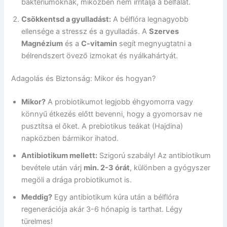
baktériumoknak, miközben nem irritálja a bélfalat.
Csökkentsd a gyulladást:
A bélflóra legnagyobb
ellensége a stressz és a gyulladás. A
Szerves
Magnézium
és a
C-vitamin
segít megnyugtatni a
bélrendszert övező izmokat és nyálkahártyát.
Adagolás és Biztonság: Mikor és hogyan?
Mikor?
A probiotikumot legjobb éhgyomorra vagy
könnyű étkezés előtt bevenni, hogy a gyomorsav ne
pusztítsa el őket. A prebiotikus teákat (Hajdina)
napközben bármikor ihatod.
Antibiotikum mellett:
Szigorú szabály! Az antibiotikum
bevétele után várj
min. 2-3 órát
, különben a gyógyszer
megöli a drága probiotikumot is.
Meddig?
Egy antibiotikum kúra után a bélflóra
regenerációja akár 3-6 hónapig is tarthat. Légy
türelmes!