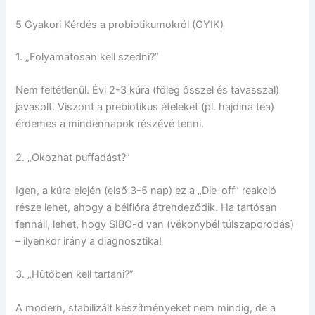
5 Gyakori Kérdés a probiotikumokról (GYIK)
1. „Folyamatosan kell szedni?”
Nem feltétlenül. Évi 2-3 kúra (főleg ősszel és tavasszal)
javasolt. Viszont a prebiotikus ételeket (pl. hajdina tea)
érdemes a mindennapok részévé tenni.
2. „Okozhat puffadást?”
Igen, a kúra elején (első 3-5 nap) ez a „Die-off” reakció
része lehet, ahogy a bélflóra átrendeződik. Ha tartósan
fennáll, lehet, hogy SIBO-d van (vékonybél túlszaporodás)
– ilyenkor irány a diagnosztika!
3. „Hűtőben kell tartani?”
A modern, stabilizált készítményeket nem mindig, de a