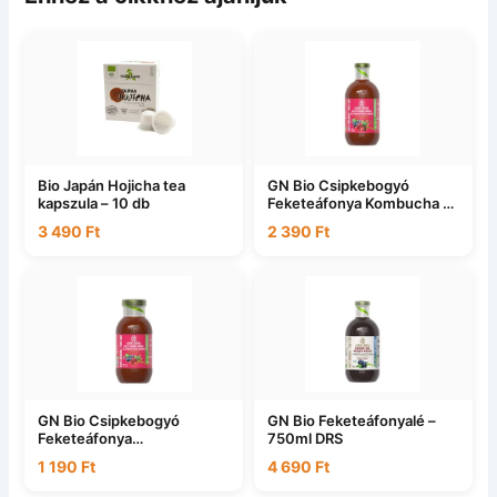
Bio Japán Hojicha tea
GN Bio Csipkebogyó
kapszula – 10 db
Feketeáfonya Kombucha –
750ml DRS
3 490
Ft
2 390
Ft
GN Bio Csipkebogyó
GN Bio Feketeáfonyalé –
Feketeáfonya
750ml DRS
Kombucha200ml DRS
1 190
Ft
4 690
Ft