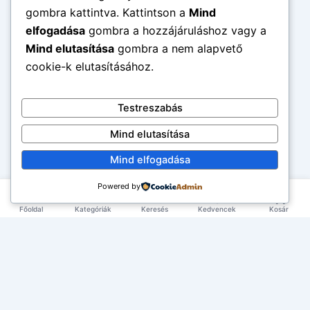
gombra kattintva. Kattintson a
Mind
elfogadása
gombra a hozzájáruláshoz vagy a
Mind elutasítása
gombra a nem alapvető
cookie-k elutasításához.
Testreszabás
Mind elutasítása
Mind elfogadása
Powered by
Főoldal
Kategóriák
Keresés
Kedvencek
Kosár
×
EXKLUZÍV AJÁNLAT
TERMÉKEK
Első rendelésed -10%!