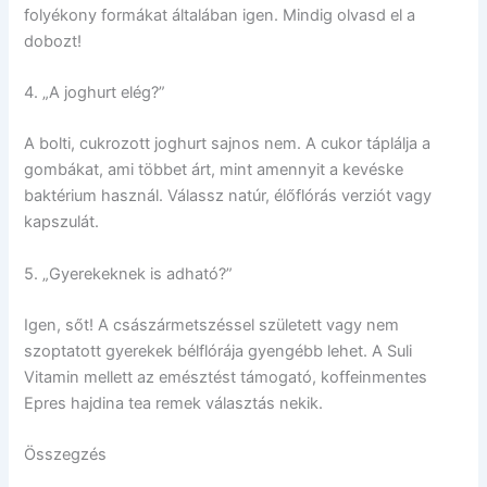
folyékony formákat általában igen. Mindig olvasd el a
dobozt!
4. „A joghurt elég?”
A bolti, cukrozott joghurt sajnos nem. A cukor táplálja a
gombákat, ami többet árt, mint amennyit a kevéske
baktérium használ. Válassz natúr, élőflórás verziót vagy
kapszulát.
5. „Gyerekeknek is adható?”
Igen, sőt! A császármetszéssel született vagy nem
szoptatott gyerekek bélflórája gyengébb lehet. A Suli
Vitamin mellett az emésztést támogató, koffeinmentes
Epres hajdina tea remek választás nekik.
Összegzés