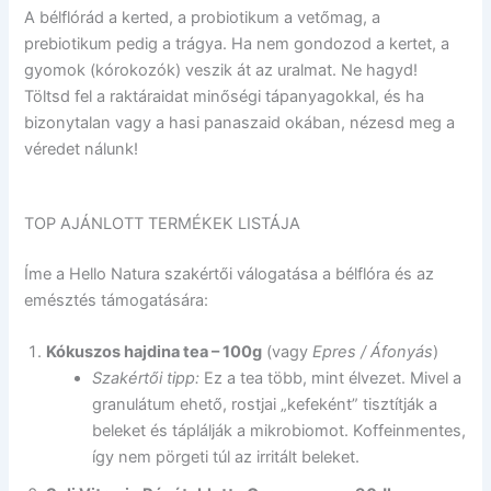
A bélflórád a kerted, a probiotikum a vetőmag, a
prebiotikum pedig a trágya. Ha nem gondozod a kertet, a
gyomok (kórokozók) veszik át az uralmat. Ne hagyd!
Töltsd fel a raktáraidat minőségi tápanyagokkal, és ha
bizonytalan vagy a hasi panaszaid okában, nézesd meg a
véredet nálunk!
TOP AJÁNLOTT TERMÉKEK LISTÁJA
Íme a Hello Natura szakértői válogatása a bélflóra és az
emésztés támogatására:
Kókuszos hajdina tea – 100g
(vagy
Epres / Áfonyás
)
Szakértői tipp:
Ez a tea több, mint élvezet. Mivel a
granulátum ehető, rostjai „kefeként” tisztítják a
beleket és táplálják a mikrobiomot. Koffeinmentes,
így nem pörgeti túl az irritált beleket.