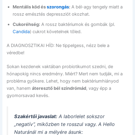
Mentális köd és
szorongás
:
A bél-agy tengely miatt a
rossz emésztés depressziót okozhat.
Cukoréhség:
A rossz baktériumok és gombák (pl.
Candida
) cukrot követelnek tőled.
A DIAGNOSZTIKAI HÍD: Ne tippelgess, nézz bele a
véredbe!
Sokan kezdenek vaktában probiotikumot szedni, de
hónapokig nincs eredmény. Miért? Mert nem tudják, mi a
probléma gyökere. Lehet, hogy nem baktériumhiányod
van, hanem
áteresztő bél szindrómád
, vagy épp a
gyomorsavad kevés.
Szakértői javaslat:
A laborlelet sokszor
„negatív”, miközben te rosszul vagy. A Hello
Naturánál mi a mélyére ásunk: