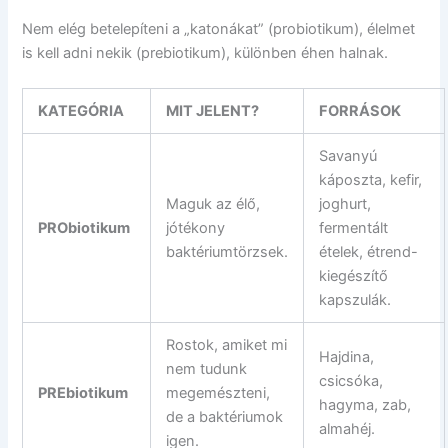
Nem elég betelepíteni a „katonákat” (probiotikum), élelmet
is kell adni nekik (prebiotikum), különben éhen halnak.
KATEGÓRIA
MIT JELENT?
FORRÁSOK
Savanyú
káposzta, kefir,
Maguk az élő,
joghurt,
PRObiotikum
jótékony
fermentált
baktériumtörzsek.
ételek, étrend-
kiegészítő
kapszulák.
Rostok, amiket mi
Hajdina,
nem tudunk
csicsóka,
PREbiotikum
megemészteni,
hagyma, zab,
de a baktériumok
almahéj.
igen.