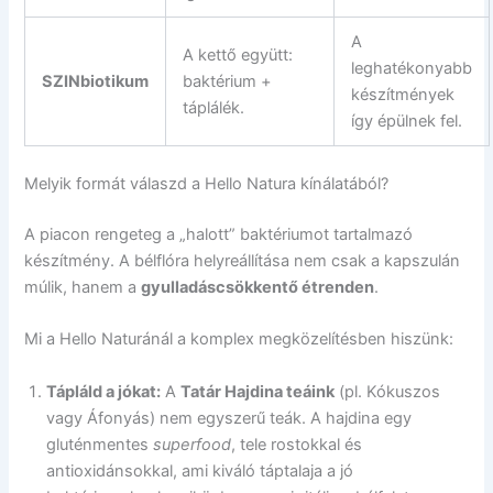
A
A kettő együtt:
leghatékonyabb
SZINbiotikum
baktérium +
készítmények
táplálék.
így épülnek fel.
Melyik formát válaszd a Hello Natura kínálatából?
A piacon rengeteg a „halott” baktériumot tartalmazó
készítmény. A bélflóra helyreállítása nem csak a kapszulán
múlik, hanem a
gyulladáscsökkentő étrenden
.
Mi a Hello Naturánál a komplex megközelítésben hiszünk:
Tápláld a jókat:
A
Tatár Hajdina teáink
(pl. Kókuszos
vagy Áfonyás) nem egyszerű teák. A hajdina egy
gluténmentes
superfood
, tele rostokkal és
antioxidánsokkal, ami kiváló táptalaja a jó