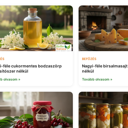
ZÉS
BEFŐZÉS
i-féle cukormentes bodzaszörp
Nagyi-féle birsalmasajt
sítószer nélkül
nélkül
b olvasom »
Tovább olvasom »