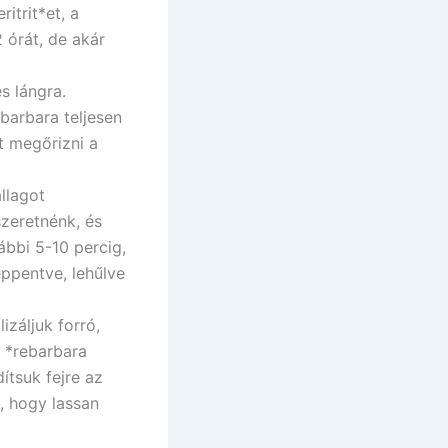
itrit*et, a
2 órát, de akár
s lángra.
barbara teljesen
t megőrizni a
llagot
zeretnénk, és
ábbi 5-10 percig,
ppentve, lehűlve
izáljuk forró,
ó *rebarbara
ítsuk fejre az
, hogy lassan