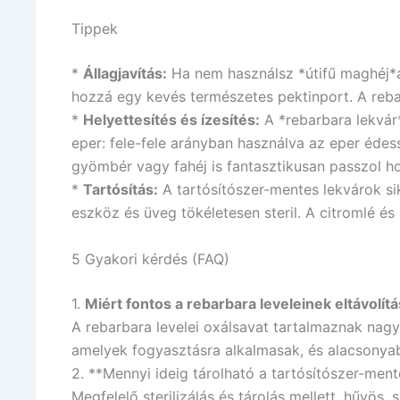
Tippek
*
Állagjavítás:
Ha nem használsz *útifű maghéj*at
hozzá egy kevés természetes pektinport. A reba
*
Helyettesítés és ízesítés:
A *rebarbara lekvár
eper: fele-fele arányban használva az eper édess
gyömbér vagy fahéj is fantasztikusan passzol h
*
Tartósítás:
A tartósítószer-mentes lekvárok si
eszköz és üveg tökéletesen steril. A citromlé és 
5 Gyakori kérdés (FAQ)
1.
Miért fontos a rebarbara leveleinek eltávolít
A rebarbara levelei oxálsavat tartalmaznak nagy 
amelyek fogyasztásra alkalmasak, és alacsonyab
2. **Mennyi ideig tárolható a tartósítószer-men
Megfelelő sterilizálás és tárolás mellett, hűvös