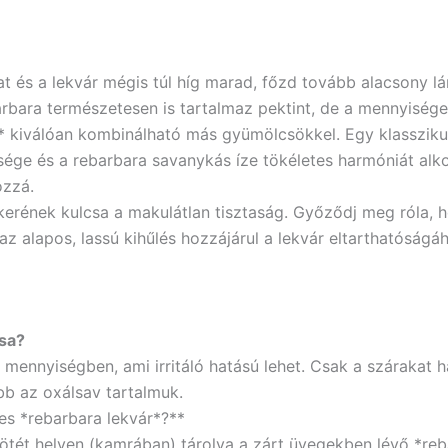
 és a lekvár mégis túl híg marad, főzd tovább alacsony lá
rbara természetesen is tartalmaz pektint, de a mennyisége
* kiválóan kombinálható más gyümölcsökkel. Egy klassziku
ége és a rebarbara savanykás íze tökéletes harmóniát alkot.
ozzá.
kerének kulcsa a makulátlan tisztaság. Győződj meg róla,
az alapos, lassú kihűlés hozzájárul a lekvár eltarthatóságá
ása?
mennyiségben, ami irritáló hatású lehet. Csak a szárakat ha
b az oxálsav tartalmuk.
tes *rebarbara lekvár*?**
, sötét helyen (kamrában) tárolva a zárt üvegekben lévő *re