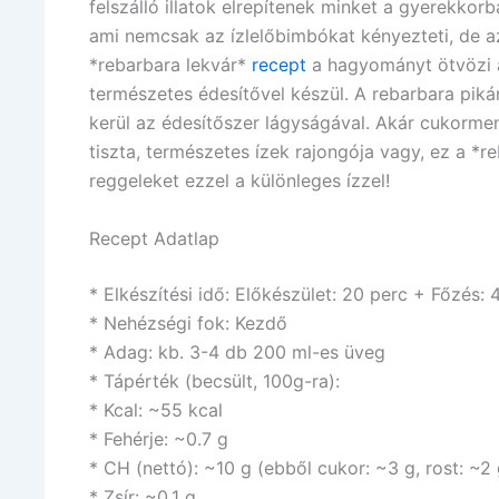
felszálló illatok elrepítenek minket a gyerekkor
ami nemcsak az ízlelőbimbókat kényezteti, de az
*rebarbara lekvár*
recept
a hagyományt ötvözi a 
természetes édesítővel készül. A rebarbara piká
kerül az édesítőszer lágyságával. Akár cukorm
tiszta, természetes ízek rajongója vagy, ez a *re
reggeleket ezzel a különleges ízzel!
Recept Adatlap
* Elkészítési idő: Előkészület: 20 perc + Főzés:
* Nehézségi fok: Kezdő
* Adag: kb. 3-4 db 200 ml-es üveg
* Tápérték (becsült, 100g-ra):
* Kcal: ~55 kcal
* Fehérje: ~0.7 g
* CH (nettó): ~10 g (ebből cukor: ~3 g, rost: ~2 
* Zsír: ~0.1 g