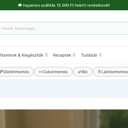
🚚 Ingyenes szállítás 15.000 Ft feletti rendelésnél!
Vitaminok & Kiegészítők
Receptek
Tudástár
🌾
🍬
🌿
🥛
Gluténmentes
Cukormentes
Bio
Laktózmentes