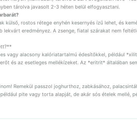
nyben tárolva javasolt 2-3 héten belül elfogyasztani.
arbarát?
k külső, rostos rétege enyhén kesernyés ízű lehet, és kem
 lekvárt eredményez. A zsenge, fiatal szárakat nem feltétle
ett?**
tes vagy alacsony kalóriatartalmú édesítőkkel, például *xili
erőt és az esetleges mellékízeket. Az *eritrit* általában se
finom! Remekül passzol joghurthoz, zabkásához, palacsint
például pite vagy torta alapját, de akár sós ételek mellé, pé