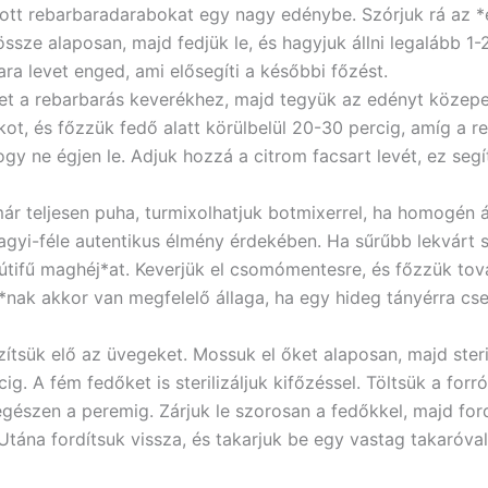
tt rebarbaradarabokat egy nagy edénybe. Szórjuk rá az *er
 össze alaposan, majd fedjük le, és hagyjuk állni legalább 1-
ara levet enged, ami elősegíti a későbbi főzést.
zet a rebarbarás keverékhez, majd tegyük az edényt közepe
ot, és főzzük fedő alatt körülbelül 20-30 percig, amíg a re
gy ne égjen le. Adjuk hozzá a citrom facsart levét, ez segí
r teljesen puha, turmixolhatjuk botmixerrel, ha homogén á
agyi-féle autentikus élmény érdekében. Ha sűrűbb lekvárt s
útifű maghéj*at. Keverjük el csomómentesre, és főzzük tov
*nak akkor van megfelelő állaga, ha egy hideg tányérra cse
ítsük elő az üvegeket. Mossuk el őket alaposan, majd steril
. A fém fedőket is sterilizáljuk kifőzéssel. Töltsük a forr
gészen a peremig. Zárjuk le szorosan a fedőkkel, majd ford
ána fordítsuk vissza, és takarjuk be egy vastag takaróval