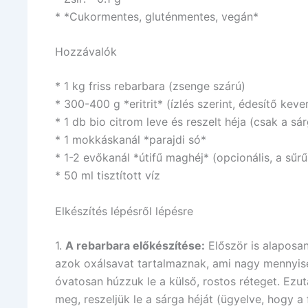
* *Cukormentes, gluténmentes, vegán*
Hozzávalók
* 1 kg friss rebarbara (zsenge szárú)
* 300-400 g *eritrit* (ízlés szerint, édesítő keve
* 1 db bio citrom leve és reszelt héja (csak a sár
* 1 mokkáskanál *parajdi só*
* 1-2 evőkanál *útifű maghéj* (opcionális, a sűr
* 50 ml tisztított víz
Elkészítés lépésről lépésre
1.
A rebarbara előkészítése:
Először is alaposan
azok oxálsavat tartalmaznak, ami nagy mennyi
óvatosan húzzuk le a külső, rostos réteget. Ezu
meg, reszeljük le a sárga héját (ügyelve, hogy a f