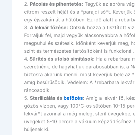
2.
Pácolás és pihentetés:
Tegyük az apróra vágo
citrom reszelt héját és a *parajdi só*t. Keverjük
egy éjszakán át a hűtőben. Ez idő alatt a rebarb
3.
A lekvár főzése:
Öntsük hozzá a tisztított vi
Forraljuk fel, majd vegyük alacsonyabbra a hőfok
megpuhul és szétesik. Időnként keverjük meg, ho
színt és természetes tartósítóként is funkcionál.
4.
Sűrítés és utolsó simítások:
Ha a rebarbara má
szeretnénk, de hagyhatjuk darabosabban is, a N
biztosra akarunk menni, most keverjük bele az *
amíg besűrűsödik. Védelem: A *rebarbara lekvár
ráncosodik.
5.
Sterilizálás és
befőzés
:
Amíg a lekvár fő, kész
gőzös vízben, vagy 100°C-os sütőben 10-15 percig
lekvár*t azonnal a még meleg, steril üvegekbe, e
üvegeket 5-10 percre a vákuum képződéséhez. Ut
hűljenek ki.