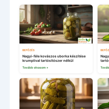
BEFŐZÉS
BEFŐ
Nagyi-féle kovászos uborka készítése
Nagy
krumplival tartósítószer nélkül
tartó
Tovább olvasom »
Továb