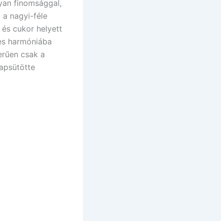
lyan finomsággal,
🌾 Gluténmentes
🌱 Vegán
 a nagyi-féle
🌿 Bio
🍬 Cukormentes
 és cukor helyett
tes harmóniába
erűen csak a
napsütötte