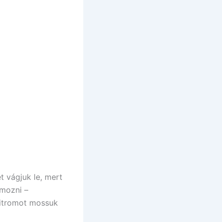
t vágjuk le, mert
mozni –
 citromot mossuk