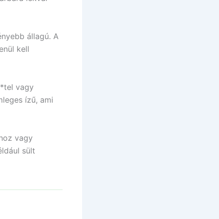
ényebb állagú. A
nül kell
t*tel vagy
mleges ízű, ami
ához vagy
ldául sült