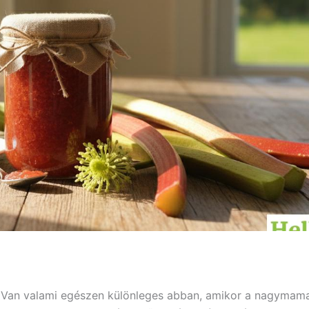
ka! Van valami egészen különleges abban, amikor a nagymam