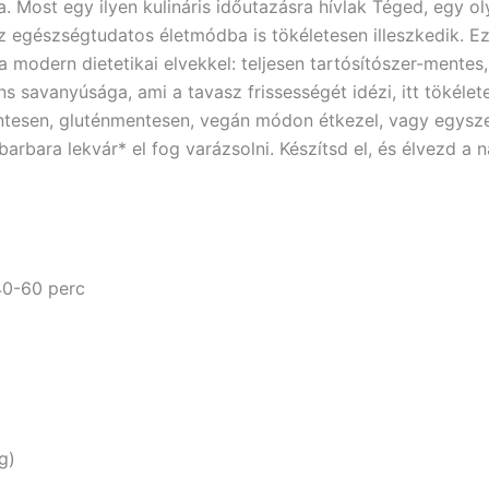
ba. Most egy ilyen kulináris időutazásra hívlak Téged, egy o
 egészségtudatos életmódba is tökéletesen illeszkedik. Ez
modern dietetikai elvekkel: teljesen tartósítószer-mentes,
ns savanyúsága, ami a tavasz frissességét idézi, itt tökéle
entesen, gluténmentesen, vegán módon étkezel, vagy egysz
barbara lekvár* el fog varázsolni. Készítsd el, és élvezd a 
 40-60 perc
g)