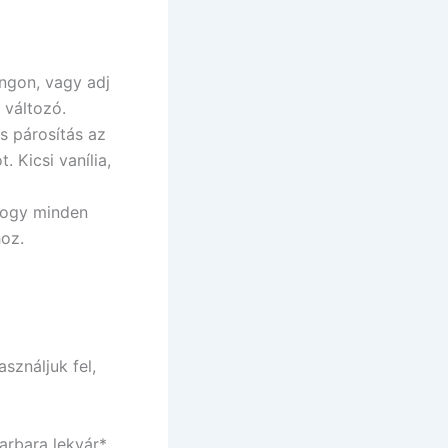
ngon, vagy adj
 változó.
s párosítás az
 Kicsi vanília,
 hogy minden
hoz.
sználjuk fel,
barbara lekvár*