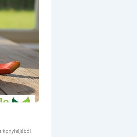
Pizza Italiano lisztkeverék
gluténmentes – 750g
2 690
Ft
Gluténmentes Instant Erő
Leves – 14 g
490
Ft
Gluténmentes Kölestészta
Cérnametélt – 200g
990
Ft
Gluténmentes Ciroktészta
Cérnametélt – 200g
990
Ft
Gluténmentes Ciroktészta
Fodros kocka – 200g
990
Ft
a konyhájából