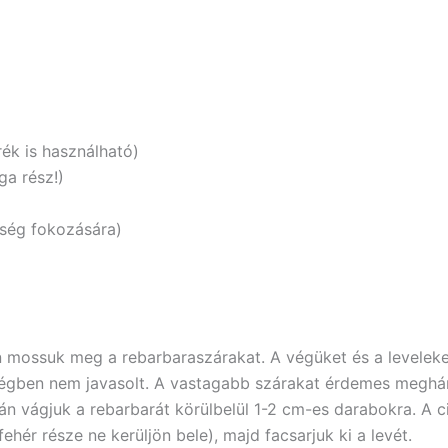
rék is használható)
ga rész!)
űség fokozására)
 mossuk meg a rebarbaraszárakat. A végüket és a leveleke
ségben nem javasolt. A vastagabb szárakat érdemes meghá
tán vágjuk a rebarbarát körülbelül 1-2 cm-es darabokra. A
ehér része ne kerüljön bele), majd facsarjuk ki a levét.