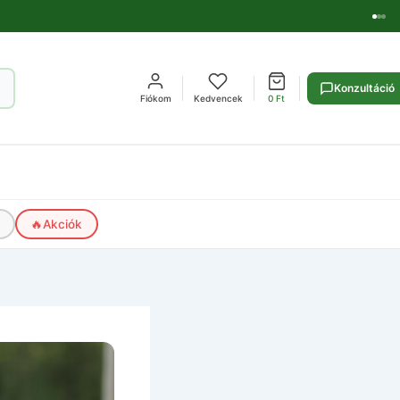
Konzultáció
Fiókom
Kedvencek
0
Ft
🔥
Akciók