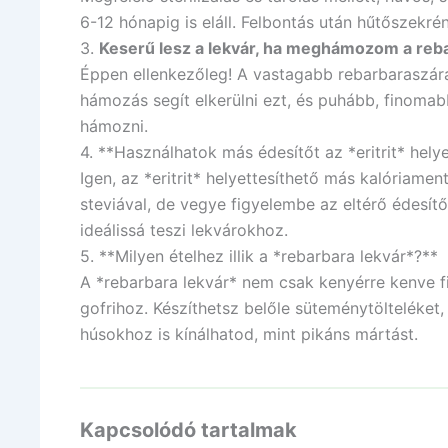
6-12 hónapig is eláll. Felbontás után hűtőszekré
3.
Keserű lesz a lekvár, ha meghámozom a reb
Éppen ellenkezőleg! A vastagabb rebarbaraszára
hámozás segít elkerülni ezt, és puhább, finomabb
hámozni.
4. **Használhatok más édesítőt az *eritrit* hely
Igen, az *eritrit* helyettesíthető más kalóriamen
steviával, de vegye figyelembe az eltérő édesítő
ideálissá teszi lekvárokhoz.
5. **Milyen ételhez illik a *rebarbara lekvár*?**
A *rebarbara lekvár* nem csak kenyérre kenve 
gofrihoz. Készíthetsz belőle süteménytölteléket, 
húsokhoz is kínálhatod, mint pikáns mártást.
Kapcsolódó tartalmak