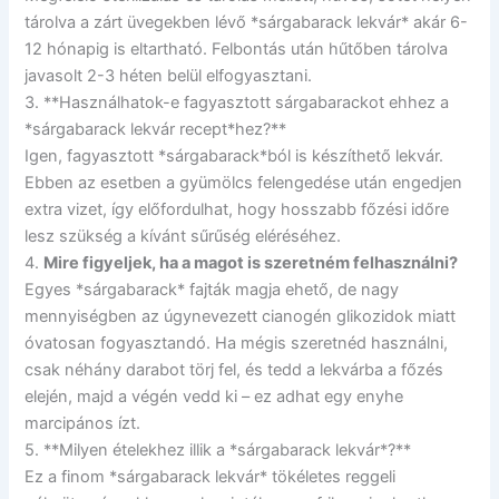
tárolva a zárt üvegekben lévő *sárgabarack lekvár* akár 6-
12 hónapig is eltartható. Felbontás után hűtőben tárolva
javasolt 2-3 héten belül elfogyasztani.
3. **Használhatok-e fagyasztott sárgabarackot ehhez a
*sárgabarack lekvár recept*hez?**
Igen, fagyasztott *sárgabarack*ból is készíthető lekvár.
Ebben az esetben a gyümölcs felengedése után engedjen
extra vizet, így előfordulhat, hogy hosszabb főzési időre
lesz szükség a kívánt sűrűség eléréséhez.
4.
Mire figyeljek, ha a magot is szeretném felhasználni?
Egyes *sárgabarack* fajták magja ehető, de nagy
mennyiségben az úgynevezett cianogén glikozidok miatt
óvatosan fogyasztandó. Ha mégis szeretnéd használni,
csak néhány darabot törj fel, és tedd a lekvárba a főzés
elején, majd a végén vedd ki – ez adhat egy enyhe
marcipános ízt.
5. **Milyen ételekhez illik a *sárgabarack lekvár*?**
Ez a finom *sárgabarack lekvár* tökéletes reggeli