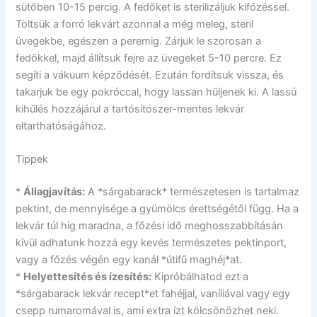
sütőben 10-15 percig. A fedőket is sterilizáljuk kifőzéssel.
Töltsük a forró lekvárt azonnal a még meleg, steril
üvegekbe, egészen a peremig. Zárjuk le szorosan a
fedőkkel, majd állítsuk fejre az üvegeket 5-10 percre. Ez
segíti a vákuum képződését. Ezután fordítsuk vissza, és
takarjuk be egy pokróccal, hogy lassan hűljenek ki. A lassú
kihűlés hozzájárul a tartósítószer-mentes lekvár
eltarthatóságához.
Tippek
*
Állagjavítás:
A *sárgabarack* természetesen is tartalmaz
pektint, de mennyisége a gyümölcs érettségétől függ. Ha a
lekvár túl híg maradna, a főzési idő meghosszabbításán
kívül adhatunk hozzá egy kevés természetes pektinport,
vagy a főzés végén egy kanál *útifű maghéj*at.
*
Helyettesítés és ízesítés:
Kipróbálhatod ezt a
*sárgabarack lekvár recept*et fahéjjal, vaníliával vagy egy
csepp rumaromával is, ami extra ízt kölcsönözhet neki.