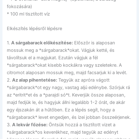
fokozására)
* 100 ml tisztított víz
Elkészítés lépésről lépésre
1.
A sárgabarack előkészítése:
Először is alaposan
mossuk meg a *sárgabarack*okat. Vágjuk ketté, és
távolítsuk el a magjukat. Ezután vágjuk a fél
*sárgabarack*okat kisebb kockákra vagy szeletekre. A
citromot alaposan mossuk meg, majd facsarjuk ki a levét.
2.
Az alap pihentetése:
Tegyük az apróra vágott
*sárgabarack*ot egy nagy, vastag aljú edénybe. Szórjuk rá
az *eritrit*et és a *parajdi só*t. Keverjük össze alaposan,
majd fedjük le, és hagyjuk állni legalább 1-2 órát, de akár
egy éjszakán át a hűtőben. Ez a lépés segít, hogy a
*sárgabarack* levet engedjen, és ízei jobban összeérjenek.
3.
A lekvár főzése:
Öntsük hozzá a tisztított vizet a
*sárgabarack*os keverékhez, majd tegyük az edényt