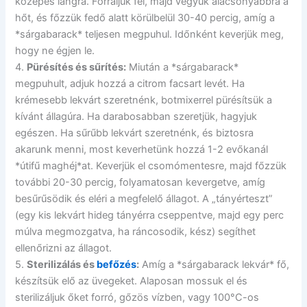
közepes lángra. Forraljuk fel, majd vegyük alacsonyabbra a
hőt, és főzzük fedő alatt körülbelül 30-40 percig, amíg a
*sárgabarack* teljesen megpuhul. Időnként keverjük meg,
hogy ne égjen le.
4.
Pürésítés és sűrítés:
Miután a *sárgabarack*
megpuhult, adjuk hozzá a citrom facsart levét. Ha
krémesebb lekvárt szeretnénk, botmixerrel pürésítsük a
kívánt állagúra. Ha darabosabban szeretjük, hagyjuk
egészen. Ha sűrűbb lekvárt szeretnénk, és biztosra
akarunk menni, most keverhetünk hozzá 1-2 evőkanál
*útifű maghéj*at. Keverjük el csomómentesre, majd főzzük
további 20-30 percig, folyamatosan kevergetve, amíg
besűrűsödik és eléri a megfelelő állagot. A „tányérteszt”
(egy kis lekvárt hideg tányérra cseppentve, majd egy perc
múlva megmozgatva, ha ráncosodik, kész) segíthet
ellenőrizni az állagot.
5.
Sterilizálás és
befőzés
:
Amíg a *sárgabarack lekvár* fő,
készítsük elő az üvegeket. Alaposan mossuk el és
sterilizáljuk őket forró, gőzös vízben, vagy 100°C-os