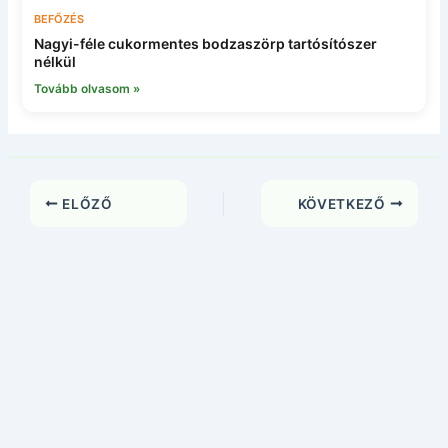
BEFŐZÉS
Nagyi-féle cukormentes bodzaszörp tartósítószer
nélkül
Tovább olvasom »
ELŐZŐ
KÖVETKEZŐ