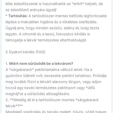
Más édesítőszerek is használhatók az *eritrit* helyett, de
az édesítőerő arányára ügyelj!
*
Tartósítás:
A tartósítószer-mentes befőzés legfontosabb
lépése a makulátlan higiénia és a tökéletes sterilizálás.
Ügyelj arra, hogy minden eszköz, edény és üveg tiszta
legyen. A citromlé és a lassú, fokozatos kihűlés is
támogatja a lekvár természetes eltarthatóságát.
5 Gyakori kérdés (FAQ)
1.
Miért nem sűrűsödik be a lekvárom?
A *sárgabarack* pektintartalma változó lehet. Ha a
gyümölcs túlérett volt, kevesebb pektint tartalmaz. Próbálja
meg tovább főzni a lekvárt alacsony lángon, vagy adjon
hozzá egy kevés természetes pektinport vagy *útifű
maghéj*at a sűrűsödés elősegítésére.
2. **Meddig áll el a tartósítószer-mentes *sárgabarack
lekvár*?**
Megfelelő sterilizálás és tárolás mellett, hűvös, sötét helyen