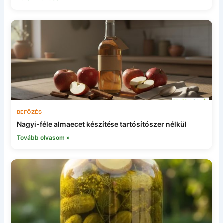
BEFŐZÉS
Nagyi-féle almaecet készítése tartósítószer nélkül
Tovább olvasom »