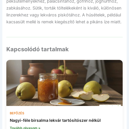
péksüteményekhez, palacsintához, gofrihoz, joghurthoz,
zabkásához. Sütik, torták töltelékeként is kiváló, különösen
linzerekhez vagy lekváros piskótához. A húsételek, például
kacsasült mellé is remek kiegészítő lehet a pikáns íze miatt.
Kapcsolódó tartalmak
BEFŐZÉS
Nagyi-féle birsalma lekvár tartósítószer nélkül
Tovább olvasom »