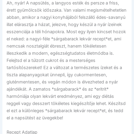
Ah, nyár! A napsütés, a langyos esték és persze a friss,
érett gyümölcsök időszaka. Van valami megismételhetetlen
abban, amikor a nagyi konyhájából felszálló édes-savanyú
illat elárasztja a házat, jelezve, hogy készül a nyár ízeinek
esszenciája a téli hónapokra. Most egy ilyen kincset hozok
el neked: a nagyi-féle *sárgabarack lekvár recept*et, ami
nemcsak nosztalgiát ébreszt, hanem tökéletesen
illeszkedik a modern, egészségtudatos életmódba is.
Felejtsd el a túlzott cukrot és a mesterséges
tartósítószereket! Ez a változat a természetes ízeket és a
tiszta alapanyagokat ünnepli, így cukormentesen,
gluténmentesen, és vegán módon is élvezheted a nyár
ajándékát. A zamatos *sárgabarack* és az *eritrit*
harmóniája olyan lekvárt eredményez, ami egy diétás
reggeli vagy desszert tökéletes kiegészítője lehet. Készítsd
el ezt a különleges *sárgabarack lekvár recept*et, és tedd
el a napsütést az üvegekbe!
Recept Adatlap