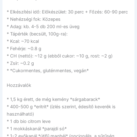
* Elkészítési idő: Előkészület: 30 perc + Főzés: 60-90 perc
* Nehézségi fok: Közepes
* Adag: kb. 4-5 db 200 ml-es üveg
* Tápérték (becsült, 100g-ra):
* Kcal: ~70 kcal
* Fehérje: ~0.8 g
* CH (nettó): ~12 g (ebből cukor: ~10 g, rost: ~2 g)
* Zsír: ~0.2 g
* *Cukormentes, gluténmentes, vegán*
Hozzávalók
* 1,5 kg érett, de még kemény *sárgabarack*
* 400-500 g *eritrit* (ízlés szerint, édesítő keverék is
használható)
* 1 db bio citrom leve
* 1 mokkáskanál *parajdi só*
* 1-2 evőkanál *útifű maghéj* (opcionális, a sűrűség