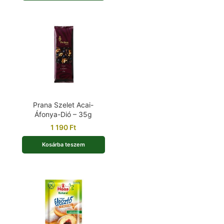
Prana Szelet Acai-
Áfonya-Dió – 35g
1 190
Ft
Kosárba teszem