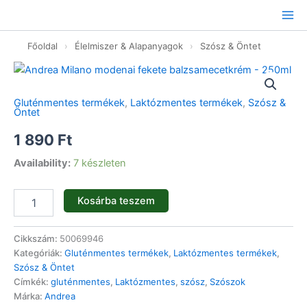
Ugrás
a
tartalomhoz
Főoldal
›
Élelmiszer & Alapanyagok
›
Szósz & Öntet
Andrea
Milano
modenai
Gluténmentes termékek
,
Laktózmentes termékek
,
Szósz &
fekete
Öntet
balzsamecetkrém
-
1 890
Ft
250ml
Availability:
7 készleten
mennyiség
Kosárba teszem
Cikkszám:
50069946
Kategóriák:
Gluténmentes termékek
,
Laktózmentes termékek
,
Szósz & Öntet
Címkék:
gluténmentes
,
Laktózmentes
,
szósz
,
Szószok
Márka:
Andrea