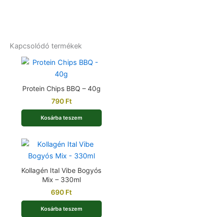
Kapcsolódó termékek
Protein Chips BBQ – 40g
790
Ft
Kosárba teszem
Kollagén Ital Vibe Bogyós
Mix – 330ml
690
Ft
Kosárba teszem