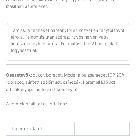
ízesítheti az ételeket.
Tárolás: A terméket napfénytől és közvetlen fénytől távol
tárolja. Felbontás után száraz, hűvös helyen vagy
hűtőszekrényben tárolja. Felbontás után 2 hónap alatt
fogyassza el.
Összetevők:
cukor, borecet, Modena balzsamecet IGP 20%
(borecet, sűrített szőlőmust, színezék: karamell E150d),
adalékanyag: módosított keményítő.
A termék szulfitokat tartalmaz
Tápértékadatok