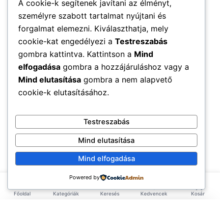
A cookie-k segítenek javítani az élményt,
személyre szabott tartalmat nyújtani és
forgalmat elemezni. Kiválaszthatja, mely
cookie-kat engedélyezi a
Testreszabás
gombra kattintva. Kattintson a
Mind
elfogadása
gombra a hozzájáruláshoz vagy a
Mind elutasítása
gombra a nem alapvető
cookie-k elutasításához.
Testreszabás
Mind elutasítása
Mind elfogadása
Powered by
Főoldal
Kategóriák
Keresés
Kedvencek
Kosár
×
EXKLUZÍV AJÁNLAT