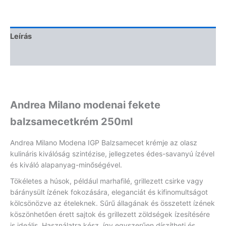
Leírás
Vélemények (0)
Andrea Milano modenai fekete
balzsamecetkrém 250ml
Andrea Milano Modena IGP Balzsamecet krémje az olasz
kulináris kiválóság szintézise, jellegzetes édes-savanyú ízével
és kiváló alapanyag-minőségével.
Tökéletes a húsok, például marhafilé, grillezett csirke vagy
báránysült ízének fokozására, eleganciát és kifinomultságot
kölcsönözve az ételeknek. Sűrű állagának és összetett ízének
köszönhetően érett sajtok és grillezett zöldségek ízesítésére
is ideális. Használatra kész, így egyszerűen díszítheti és