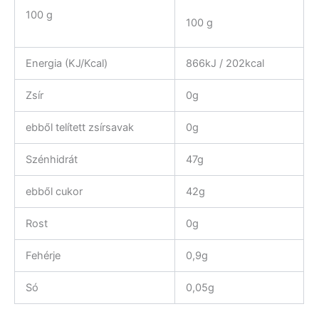
100 g
100 g
Energia (KJ/Kcal)
866kJ / 202kcal
Zsír
0g
ebből telített zsírsavak
0g
Szénhidrát
47g
ebből cukor
42g
Rost
0g
Fehérje
0,9g
Só
0,05g