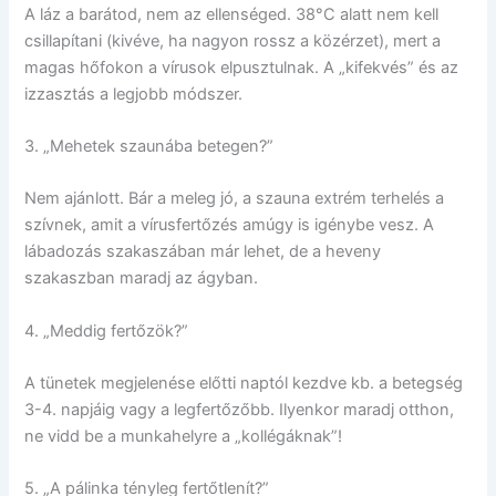
A láz a barátod, nem az ellenséged. 38°C alatt nem kell
csillapítani (kivéve, ha nagyon rossz a közérzet), mert a
magas hőfokon a vírusok elpusztulnak. A „kifekvés” és az
izzasztás a legjobb módszer.
3. „Mehetek szaunába betegen?”
Nem ajánlott. Bár a meleg jó, a szauna extrém terhelés a
szívnek, amit a vírusfertőzés amúgy is igénybe vesz. A
lábadozás szakaszában már lehet, de a heveny
szakaszban maradj az ágyban.
4. „Meddig fertőzök?”
A tünetek megjelenése előtti naptól kezdve kb. a betegség
3-4. napjáig vagy a legfertőzőbb. Ilyenkor maradj otthon,
ne vidd be a munkahelyre a „kollégáknak”!
5. „A pálinka tényleg fertőtlenít?”