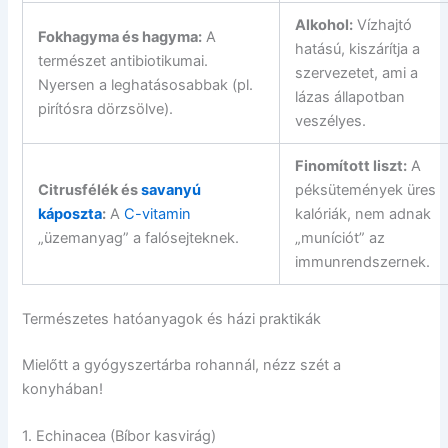
Alkohol:
Vízhajtó
Fokhagyma és hagyma:
A
hatású, kiszárítja a
természet antibiotikumai.
szervezetet, ami a
Nyersen a leghatásosabbak (pl.
lázas állapotban
pirítósra dörzsölve).
veszélyes.
Finomított liszt:
A
Citrusfélék és
savanyú
péksütemények üres
káposzta
:
A
C-vitamin
kalóriák, nem adnak
„üzemanyag” a falósejteknek.
„muníciót” az
immunrendszernek.
Természetes hatóanyagok és házi praktikák
Mielőtt a gyógyszertárba rohannál, nézz szét a
konyhában!
1. Echinacea (Bíbor kasvirág)