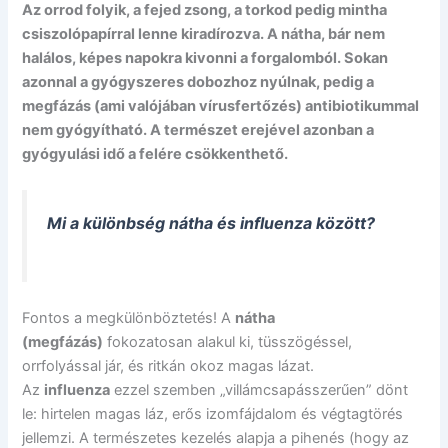
Az orrod folyik, a fejed zsong, a torkod pedig mintha
csiszolópapírral lenne kiradírozva. A nátha, bár nem
halálos, képes napokra kivonni a forgalomból. Sokan
azonnal a gyógyszeres dobozhoz nyúlnak, pedig a
megfázás (ami valójában vírusfertőzés) antibiotikummal
nem gyógyítható. A természet erejével azonban a
gyógyulási idő a felére csökkenthető.
Mi a különbség nátha és influenza között?
Fontos a megkülönböztetés! A
nátha
(megfázás)
fokozatosan alakul ki, tüsszögéssel,
orrfolyással jár, és ritkán okoz magas lázat.
Az
influenza
ezzel szemben „villámcsapásszerűen” dönt
le: hirtelen magas láz, erős izomfájdalom és végtagtörés
jellemzi. A természetes kezelés alapja a pihenés (hogy az