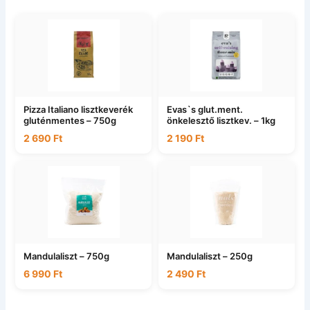
Pizza Italiano lisztkeverék
Evas`s glut.ment.
gluténmentes – 750g
önkelesztő lisztkev. – 1kg
2 690
Ft
2 190
Ft
Mandulaliszt – 750g
Mandulaliszt – 250g
6 990
Ft
2 490
Ft