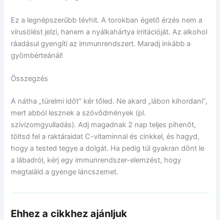
Ez a legnépszerűbb tévhit. A torokban égető érzés nem a
vírusölést jelzi, hanem a nyálkahártya irritációját. Az alkohol
ráadásul gyengíti az immunrendszert. Maradj inkább a
gyömbérteánál!
Összegzés
A nátha „türelmi időt” kér tőled. Ne akard „lábon kihordani”,
mert abból lesznek a szövődmények (pl.
szívizomgyulladás). Adj magadnak 2 nap teljes pihenőt,
töltsd fel a raktáraidat C-vitaminnal és cinkkel, és hagyd,
hogy a tested tegye a dolgát. Ha pedig túl gyakran dönt le
a lábadról, kérj egy immunrendszer-elemzést, hogy
megtaláld a gyenge láncszemet.
Ehhez a cikkhez ajánljuk