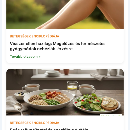
BETEGSÉGEK ENCIKLOPÉDIÁJA
Visszér ellen házilag: Megelőzés és természetes
gyógymódok nehézláb-érzésre
Tovább olvasom »
BETEGSÉGEK ENCIKLOPÉDIÁJA
Epés reflux tünetei és specifikus diétája