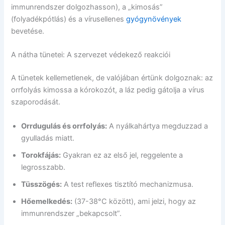
immunrendszer dolgozhasson), a „kimosás”
(folyadékpótlás) és a vírusellenes
gyógynövények
bevetése.
A nátha tünetei: A szervezet védekező reakciói
A tünetek kellemetlenek, de valójában értünk dolgoznak: az
orrfolyás kimossa a kórokozót, a láz pedig gátolja a vírus
szaporodását.
Orrdugulás és orrfolyás:
A nyálkahártya megduzzad a
gyulladás miatt.
Torokfájás:
Gyakran ez az első jel, reggelente a
legrosszabb.
Tüsszögés:
A test reflexes tisztító mechanizmusa.
Hőemelkedés:
(37-38°C között), ami jelzi, hogy az
immunrendszer „bekapcsolt”.