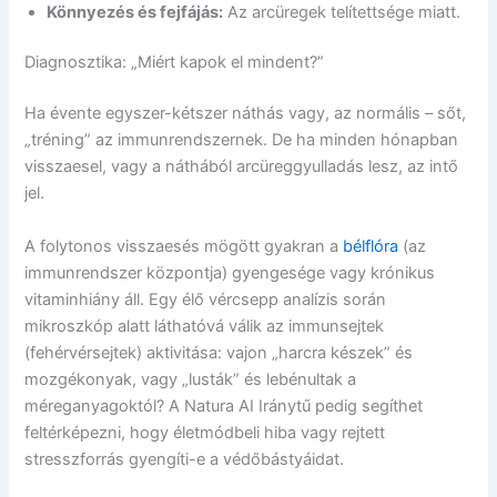
Könnyezés és fejfájás:
Az arcüregek telítettsége miatt.
Diagnosztika: „Miért kapok el mindent?”
Ha évente egyszer-kétszer náthás vagy, az normális – sőt,
„tréning” az immunrendszernek. De ha minden hónapban
visszaesel, vagy a náthából arcüreggyulladás lesz, az intő
jel.
A folytonos visszaesés mögött gyakran a
bélflóra
(az
immunrendszer központja) gyengesége vagy krónikus
vitaminhiány áll. Egy élő vércsepp analízis során
mikroszkóp alatt láthatóvá válik az immunsejtek
(fehérvérsejtek) aktivitása: vajon „harcra készek” és
mozgékonyak, vagy „lusták” és lebénultak a
méreganyagoktól? A Natura AI Iránytű pedig segíthet
feltérképezni, hogy életmódbeli hiba vagy rejtett
stresszforrás gyengíti-e a védőbástyáidat.