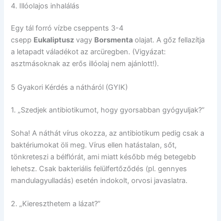
4. Illóolajos inhalálás
Egy tál forró vízbe cseppents 3-4
csepp
Eukaliptusz
vagy
Borsmenta
olajat. A gőz fellazítja
a letapadt váladékot az arcüregben. (Vigyázat:
asztmásoknak az erős illóolaj nem ajánlott!).
5 Gyakori Kérdés a nátháról (GYIK)
1. „Szedjek antibiotikumot, hogy gyorsabban gyógyuljak?”
Soha! A náthát vírus okozza, az antibiotikum pedig csak a
baktériumokat öli meg. Vírus ellen hatástalan, sőt,
tönkreteszi a bélflórát, ami miatt később még betegebb
lehetsz. Csak bakteriális felülfertőződés (pl. gennyes
mandulagyulladás) esetén indokolt, orvosi javaslatra.
2. „Kiereszthetem a lázat?”