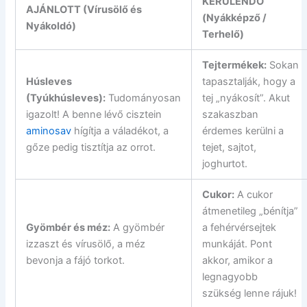
KERÜLENDŐ
AJÁNLOTT (Vírusölő és
(Nyákképző /
Nyákoldó)
Terhelő)
Tejtermékek:
Sokan
Húsleves
tapasztalják, hogy a
(Tyúkhúsleves):
Tudományosan
tej „nyákosít”. Akut
igazolt! A benne lévő cisztein
szakaszban
aminosav
hígítja a váladékot, a
érdemes kerülni a
gőze pedig tisztítja az orrot.
tejet, sajtot,
joghurtot.
Cukor:
A cukor
átmenetileg „bénítja”
Gyömbér és méz:
A gyömbér
a fehérvérsejtek
izzaszt és vírusölő, a méz
munkáját. Pont
bevonja a fájó torkot.
akkor, amikor a
legnagyobb
szükség lenne rájuk!