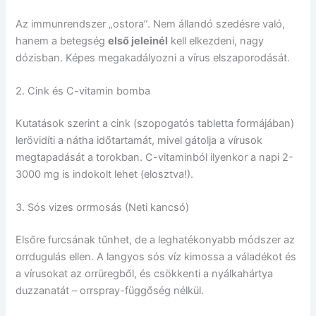
Az immunrendszer „ostora”. Nem állandó szedésre való,
hanem a betegség
első jeleinél
kell elkezdeni, nagy
dózisban. Képes megakadályozni a vírus elszaporodását.
2. Cink és C-vitamin bomba
Kutatások szerint a cink (szopogatós tabletta formájában)
lerövidíti a nátha időtartamát, mivel gátolja a vírusok
megtapadását a torokban. C-vitaminból ilyenkor a napi 2-
3000 mg is indokolt lehet (elosztva!).
3. Sós vizes orrmosás (Neti kancsó)
Elsőre furcsának tűnhet, de a leghatékonyabb módszer az
orrdugulás ellen. A langyos sós víz kimossa a váladékot és
a vírusokat az orrüregből, és csökkenti a nyálkahártya
duzzanatát – orrspray-függőség nélkül.