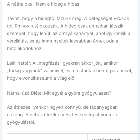
A nátha okai: Nem a hideg a hibás!
Tévhit, hogy a hidegtől fázunk meg. A betegséget vírusok
(pl. Rhinovírus) okozzák. A hideg csak annyiban játszik
szerepet, hogy lehűti az orrnyálkahártyát, ahol így romlik a
vérellátás, és az immunsejtek lassabban érnek oda a
betolakodókhoz.
Lelki háttér: A „megfázás” gyakran akkor jön, amikor
„torkig vagyunk” valamivel, és a testünk pihenőt parancsol,
hogy elvonulhassunk a világ elől.
Nátha-űző Diéta: Mit egyél a gyors gyógyulásért?
Az étkezés ilyenkor legyen könnyű, de tápanyagban
gazdag. A nehéz ételek emésztése energiát von el a
gyógyulástól.