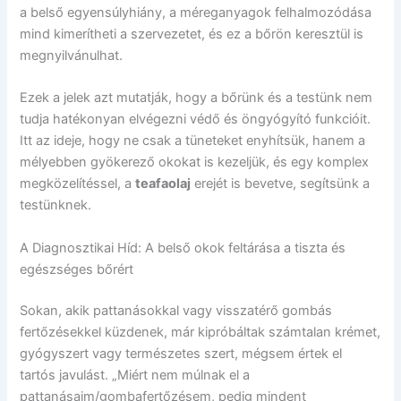
a belső egyensúlyhiány, a méreganyagok felhalmozódása
mind kimerítheti a szervezetet, és ez a bőrön keresztül is
megnyilvánulhat.
Ezek a jelek azt mutatják, hogy a bőrünk és a testünk nem
tudja hatékonyan elvégezni védő és öngyógyító funkcióit.
Itt az ideje, hogy ne csak a tüneteket enyhítsük, hanem a
mélyebben gyökerező okokat is kezeljük, és egy komplex
megközelítéssel, a
teafaolaj
erejét is bevetve, segítsünk a
testünknek.
A Diagnosztikai Híd: A belső okok feltárása a tiszta és
egészséges bőrért
Sokan, akik pattanásokkal vagy visszatérő gombás
fertőzésekkel küzdenek, már kipróbáltak számtalan krémet,
gyógyszert vagy természetes szert, mégsem értek el
tartós javulást. „Miért nem múlnak el a
pattanásaim/gombafertőzésem, pedig mindent