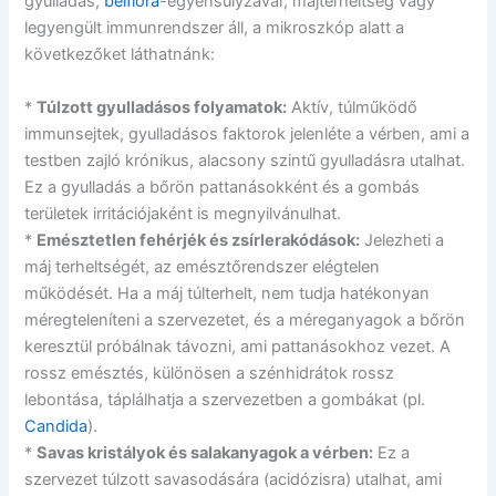
gyulladás,
bélflóra
-egyensúlyzavar, májterheltség vagy
legyengült immunrendszer áll, a mikroszkóp alatt a
következőket láthatnánk:
*
Túlzott gyulladásos folyamatok:
Aktív, túlműködő
immunsejtek, gyulladásos faktorok jelenléte a vérben, ami a
testben zajló krónikus, alacsony szintű gyulladásra utalhat.
Ez a gyulladás a bőrön pattanásokként és a gombás
területek irritációjaként is megnyilvánulhat.
*
Emésztetlen fehérjék és zsírlerakódások:
Jelezheti a
máj terheltségét, az emésztőrendszer elégtelen
működését. Ha a máj túlterhelt, nem tudja hatékonyan
méregteleníteni a szervezetet, és a méreganyagok a bőrön
keresztül próbálnak távozni, ami pattanásokhoz vezet. A
rossz emésztés, különösen a szénhidrátok rossz
lebontása, táplálhatja a szervezetben a gombákat (pl.
Candida
).
*
Savas kristályok és salakanyagok a vérben:
Ez a
szervezet túlzott savasodására (acidózisra) utalhat, ami