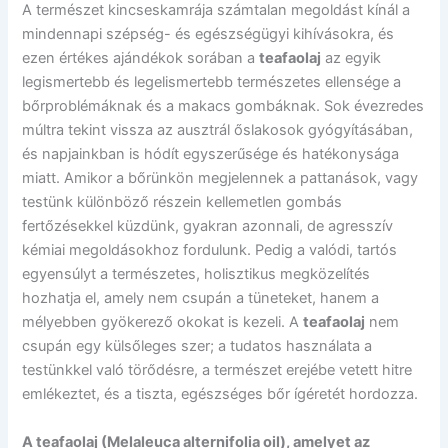
A természet kincseskamrája számtalan megoldást kínál a
mindennapi szépség- és egészségügyi kihívásokra, és
ezen értékes ajándékok sorában a
teafaolaj
az egyik
legismertebb és legelismertebb természetes ellensége a
bőrproblémáknak és a makacs gombáknak. Sok évezredes
múltra tekint vissza az ausztrál őslakosok gyógyításában,
és napjainkban is hódít egyszerűsége és hatékonysága
miatt. Amikor a bőrünkön megjelennek a pattanások, vagy
testünk különböző részein kellemetlen gombás
fertőzésekkel küzdünk, gyakran azonnali, de agresszív
kémiai megoldásokhoz fordulunk. Pedig a valódi, tartós
egyensúlyt a természetes, holisztikus megközelítés
hozhatja el, amely nem csupán a tüneteket, hanem a
mélyebben gyökerező okokat is kezeli. A
teafaolaj
nem
csupán egy külsőleges szer; a tudatos használata a
testünkkel való törődésre, a természet erejébe vetett hitre
emlékeztet, és a tiszta, egészséges bőr ígéretét hordozza.
A teafaolaj (Melaleuca alternifolia oil), amelyet az