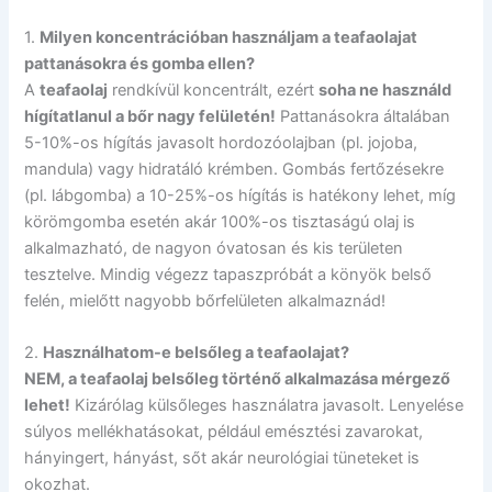
1.
Milyen koncentrációban használjam a teafaolajat
pattanásokra és gomba ellen?
A
teafaolaj
rendkívül koncentrált, ezért
soha ne használd
hígítatlanul a bőr nagy felületén!
Pattanásokra általában
5-10%-os hígítás javasolt hordozóolajban (pl. jojoba,
mandula) vagy hidratáló krémben. Gombás fertőzésekre
(pl. lábgomba) a 10-25%-os hígítás is hatékony lehet, míg
körömgomba esetén akár 100%-os tisztaságú olaj is
alkalmazható, de nagyon óvatosan és kis területen
tesztelve. Mindig végezz tapaszpróbát a könyök belső
felén, mielőtt nagyobb bőrfelületen alkalmaznád!
2.
Használhatom-e belsőleg a teafaolajat?
NEM, a teafaolaj belsőleg történő alkalmazása mérgező
lehet!
Kizárólag külsőleges használatra javasolt. Lenyelése
súlyos mellékhatásokat, például emésztési zavarokat,
hányingert, hányást, sőt akár neurológiai tüneteket is
okozhat.