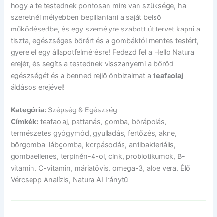
hogy a te testednek pontosan mire van szüksége, ha
szeretnél mélyebben bepillantani a saját belső
működésedbe, és egy személyre szabott útitervet kapni a
tiszta, egészséges bőrért és a gombáktól mentes testért,
gyere el egy állapotfelmérésre! Fedezd fel a Hello Natura
erejét, és segíts a testednek visszanyerni a bőröd
egészségét és a benned rejlő önbizalmat a
teafaolaj
áldásos erejével!
Kategória:
Szépség & Egészség
Címkék:
teafaolaj, pattanás, gomba, bőrápolás,
természetes gyógymód, gyulladás, fertőzés, akne,
bőrgomba, lábgomba, korpásodás, antibakteriális,
gombaellenes, terpinén-4-ol, cink, probiotikumok, B-
vitamin, C-vitamin, máriatövis, omega-3, aloe vera, Élő
Vércsepp Analízis, Natura AI Iránytű