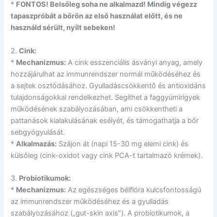
*
FONTOS! Belsőleg soha ne alkalmazd! Mindig végezz
tapaszpróbát a bőrön az első használat előtt, és ne
használd sérült, nyílt sebeken!
2.
Cink:
*
Mechanizmus:
A cink esszenciális ásványi anyag, amely
hozzájárulhat az immunrendszer normál működéséhez és
a sejtek osztódásához. Gyulladáscsökkentő és antioxidáns
tulajdonságokkal rendelkezhet. Segíthet a faggyúmirigyek
működésének szabályozásában, ami csökkentheti a
pattanások kialakulásának esélyét, és támogathatja a bőr
sebgyógyulását.
*
Alkalmazás:
Szájon át (napi 15-30 mg elemi cink) és
külsőleg (cink-oxidot vagy cink PCA-t tartalmazó krémek).
3.
Probiotikumok:
*
Mechanizmus:
Az egészséges bélflóra kulcsfontosságú
az immunrendszer működéséhez és a gyulladás
szabályozásához („gut-skin axis”). A probiotikumok, a