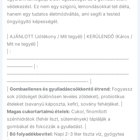
védekezést. Ez nem egy szigorú, lemondásokkal teli diéta,
hanem egy tudatos életmódváltás, ami segíti a tested
öngyógyító képességét.
| AJÁNLOTT (Jótékony / Mit tegyél) | KERÜLENDŐ (Káros /
Mit ne tegyél) |
| :
——————————————————————————
—————– | :
——————————————————————————
—————————————————- |
|
Gombaellenes és gyulladáscsökkentő étrend:
Fogyassz
sok zöldséget (különösen leveles zöldeket), probiotikus
ételeket (savanyú káposzta, kefir), sovány fehérjéket. |
Magas cukortartalmú ételek:
Cukor, finomított
szénhidrátok (fehér liszt, sütemények) táplálják a
gombákat és fokozzák a gyulladást. |
|
Bő folyadékbevitel:
Napi 2-3 liter tiszta víz, gyógytea