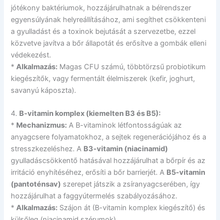
jótékony baktériumok, hozzájárulhatnak a bélrendszer
egyensúlyának helyreállításához, ami segíthet csökkenteni
a gyulladást és a toxinok bejutását a szervezetbe, ezzel
közvetve javítva a bőr állapotát és erősítve a gombák elleni
védekezést.
*
Alkalmazás:
Magas CFU számú, többtörzsű probiotikum
kiegészítők, vagy fermentált élelmiszerek (kefir, joghurt,
savanyú káposzta).
4.
B-vitamin komplex (kiemelten B3 és B5):
*
Mechanizmus:
A B-vitaminok létfontosságúak az
anyagcsere folyamatokhoz, a sejtek regenerációjához és a
stresszkezeléshez. A
B3-vitamin (niacinamid)
gyulladáscsökkentő hatásával hozzájárulhat a bőrpír és az
irritáció enyhítéséhez, erősíti a bőr barrierjét. A
B5-vitamin
(pantoténsav)
szerepet játszik a zsíranyagcserében, így
hozzájárulhat a faggyútermelés szabályozásához.
*
Alkalmazás:
Szájon át (B-vitamin komplex kiegészítő) és
külsőleg (niacinamid szérumok).