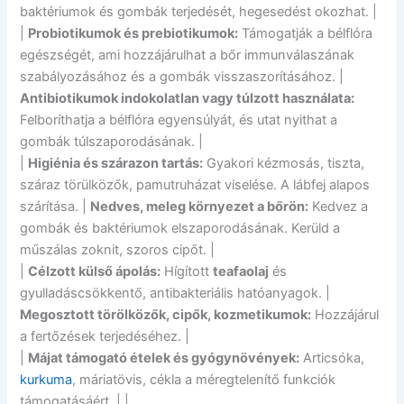
baktériumok és gombák terjedését, hegesedést okozhat. |
|
Probiotikumok és prebiotikumok:
Támogatják a bélflóra
egészségét, ami hozzájárulhat a bőr immunválaszának
szabályozásához és a gombák visszaszorításához. |
Antibiotikumok indokolatlan vagy túlzott használata:
Felboríthatja a bélflóra egyensúlyát, és utat nyithat a
gombák túlszaporodásának. |
|
Higiénia és szárazon tartás:
Gyakori kézmosás, tiszta,
száraz törülközők, pamutruházat viselése. A lábfej alapos
szárítása. |
Nedves, meleg környezet a bőrön:
Kedvez a
gombák és baktériumok elszaporodásának. Kerüld a
műszálas zoknit, szoros cipőt. |
|
Célzott külső ápolás:
Hígított
teafaolaj
és
gyulladáscsökkentő, antibakteriális hatóanyagok. |
Megosztott törölközők, cipők, kozmetikumok:
Hozzájárul
a fertőzések terjedéséhez. |
|
Májat támogató ételek és gyógynövények:
Articsóka,
kurkuma
, máriatövis, cékla a méregtelenítő funkciók
támogatásáért. | |