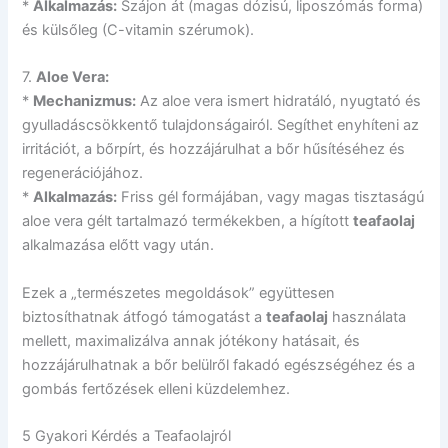
*
Alkalmazás:
Szájon át (magas dózisú, liposzómás forma)
és külsőleg (C-vitamin szérumok).
7.
Aloe Vera:
*
Mechanizmus:
Az aloe vera ismert hidratáló, nyugtató és
gyulladáscsökkentő tulajdonságairól. Segíthet enyhíteni az
irritációt, a bőrpírt, és hozzájárulhat a bőr hűsítéséhez és
regenerációjához.
*
Alkalmazás:
Friss gél formájában, vagy magas tisztaságú
aloe vera gélt tartalmazó termékekben, a hígított
teafaolaj
alkalmazása előtt vagy után.
Ezek a „természetes megoldások” együttesen
biztosíthatnak átfogó támogatást a
teafaolaj
használata
mellett, maximalizálva annak jótékony hatásait, és
hozzájárulhatnak a bőr belülről fakadó egészségéhez és a
gombás fertőzések elleni küzdelemhez.
5 Gyakori Kérdés a Teafaolajról