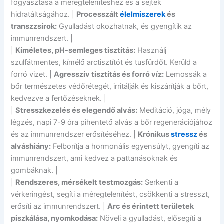
fogyasztása a méregtelenítéshez és a sejtek
hidratáltságához. |
Processzált
élelmiszerek
és
transzzsírok:
Gyulladást okozhatnak, és gyengítik az
immunrendszert. |
|
Kíméletes, pH-semleges tisztítás:
Használj
szulfátmentes, kímélő arctisztítót és tusfürdőt. Kerüld a
forró vizet. |
Agresszív tisztítás és forró víz:
Lemossák a
bőr természetes védőrétegét, irritálják és kiszárítják a bőrt,
kedvezve a fertőzéseknek. |
|
Stresszkezelés és elegendő alvás:
Meditáció, jóga, mély
légzés, napi 7-9 óra pihentető alvás a bőr regenerációjához
és az immunrendszer erősítéséhez. |
Krónikus
stressz
és
alváshiány:
Felborítja a hormonális egyensúlyt, gyengíti az
immunrendszert, ami kedvez a pattanásoknak és
gombáknak. |
|
Rendszeres, mérsékelt testmozgás:
Serkenti a
vérkeringést, segíti a méregtelenítést, csökkenti a stresszt,
erősíti az immunrendszert. |
Arc és érintett területek
piszkálása, nyomkodása:
Növeli a gyulladást, elősegíti a