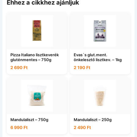
Ehhez a cikkhez ajánljuk
Pizza Italiano lisztkeverék
Evas`s glut.ment.
gluténmentes – 750g
önkelesztő lisztkev. – 1kg
2 690
Ft
2 190
Ft
Mandulaliszt – 750g
Mandulaliszt – 250g
6 990
Ft
2 490
Ft