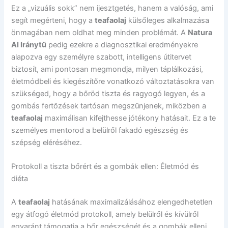
Ez a „vizuális sokk” nem ijesztgetés, hanem a valóság, ami
segít megérteni, hogy a
teafaolaj
külsőleges alkalmazása
önmagában nem oldhat meg minden problémát. A
Natura
AI Iránytű
pedig ezekre a diagnosztikai eredményekre
alapozva egy személyre szabott, intelligens útitervet
biztosít, ami pontosan megmondja, milyen táplálkozási,
életmódbeli és kiegészítőre vonatkozó változtatásokra van
szükséged, hogy a bőröd tiszta és ragyogó legyen, és a
gombás fertőzések tartósan megszűnjenek, miközben a
teafaolaj
maximálisan kifejthesse jótékony hatásait. Ez a te
személyes mentorod a belülről fakadó egészség és
szépség eléréséhez.
Protokoll a tiszta bőrért és a gombák ellen: Életmód és
diéta
A
teafaolaj
hatásának maximalizálásához elengedhetetlen
egy átfogó életmód protokoll, amely belülről és kívülről
egyaránt támogatja a bőr egészségét és a gombák elleni