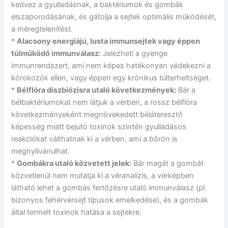
kedvez a gyulladásnak, a baktériumok és gombák
elszaporodásának, és gátolja a sejtek optimális működését,
a méregtelenítést.
*
Alacsony energiájú, lusta immunsejtek vagy éppen
túlműködő immunválasz:
Jelezheti a gyenge
immunrendszert, ami nem képes hatékonyan védekezni a
kórokozók ellen, vagy éppen egy krónikus túlterheltséget.
*
Bélflóra diszbiózisra utaló következmények:
Bár a
bélbaktériumokat nem látjuk a vérben, a rossz bélflóra
következményeként megnövekedett béláteresztő
képesség miatt bejutó toxinok szintén gyulladásos
reakciókat válthatnak ki a vérben, ami a bőrön is
megnyilvánulhat.
*
Gombákra utaló közvetett jelek:
Bár magát a gombát
közvetlenül nem mutatja ki a véranalízis, a vérképben
látható lehet a gombás fertőzésre utaló immunválasz (pl.
bizonyos fehérvérsejt típusok emelkedése), és a gombák
által termelt toxinok hatása a sejtekre.