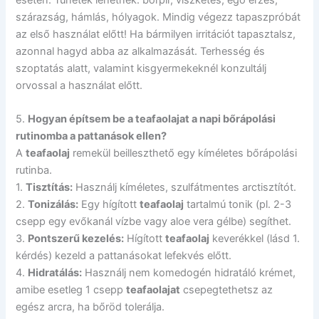
szárazság, hámlás, hólyagok. Mindig végezz tapaszpróbát
az első használat előtt! Ha bármilyen irritációt tapasztalsz,
azonnal hagyd abba az alkalmazását. Terhesség és
szoptatás alatt, valamint kisgyermekeknél konzultálj
orvossal a használat előtt.
5.
Hogyan építsem be a teafaolajat a napi bőrápolási
rutinomba a pattanások ellen?
A
teafaolaj
remekül beilleszthető egy kíméletes bőrápolási
rutinba.
1.
Tisztítás:
Használj kíméletes, szulfátmentes arctisztítót.
2.
Tonizálás:
Egy hígított
teafaolaj
tartalmú tonik (pl. 2-3
csepp egy evőkanál vízbe vagy aloe vera gélbe) segíthet.
3.
Pontszerű kezelés:
Hígított
teafaolaj
keverékkel (lásd 1.
kérdés) kezeld a pattanásokat lefekvés előtt.
4.
Hidratálás:
Használj nem komedogén hidratáló krémet,
amibe esetleg 1 csepp
teafaolajat
csepegtethetsz az
egész arcra, ha bőröd tolerálja.