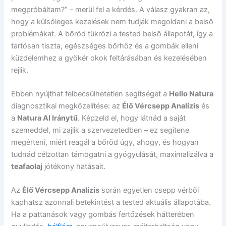
megpróbáltam?” – merül fel a kérdés. A válasz gyakran az,
hogy a külsőleges kezelések nem tudják megoldani a belső
problémákat. A bőröd tükrözi a tested belső állapotát, így a
tartósan tiszta, egészséges bőrhöz és a gombák elleni
küzdelemhez a gyökér okok feltárásában és kezelésében
rejlik.
Ebben nyújthat felbecsülhetetlen segítséget a
Hello Natura
diagnosztikai megközelítése: az
Élő Vércsepp Analízis
és
a
Natura AI Iránytű
. Képzeld el, hogy látnád a saját
szemeddel, mi zajlik a szervezetedben – ez segítene
megérteni, miért reagál a bőröd úgy, ahogy, és hogyan
tudnád célzottan támogatni a gyógyulását, maximalizálva a
teafaolaj
jótékony hatásait.
Az
Élő Vércsepp Analízis
során egyetlen csepp vérből
kaphatsz azonnali betekintést a tested aktuális állapotába.
Ha a pattanások vagy gombás fertőzések hátterében