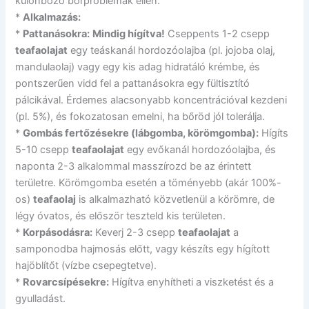
különböző bőrproblémák ellen.
*
Alkalmazás:
*
Pattanásokra:
Mindig hígítva!
Cseppents 1-2 csepp
teafaolajat
egy teáskanál hordozóolajba (pl. jojoba olaj,
mandulaolaj) vagy egy kis adag hidratáló krémbe, és
pontszerűen vidd fel a pattanásokra egy fültisztító
pálcikával. Érdemes alacsonyabb koncentrációval kezdeni
(pl. 5%), és fokozatosan emelni, ha bőröd jól tolerálja.
*
Gombás fertőzésekre (lábgomba, körömgomba):
Hígíts
5-10 csepp
teafaolajat
egy evőkanál hordozóolajba, és
naponta 2-3 alkalommal masszírozd be az érintett
területre. Körömgomba esetén a töményebb (akár 100%-
os)
teafaolaj
is alkalmazható közvetlenül a körömre, de
légy óvatos, és először teszteld kis területen.
*
Korpásodásra:
Keverj 2-3 csepp
teafaolajat
a
samponodba hajmosás előtt, vagy készíts egy hígított
hajöblítőt (vízbe csepegtetve).
*
Rovarcsípésekre:
Hígítva enyhítheti a viszketést és a
gyulladást.