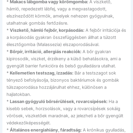
*
Makacs lábgomba vagy körömgomba:
A viszkető,
hámló, repedezett lábfej, vagy a megvastagodott,
elszíneződött körmök, amelyek nehezen gyógyulnak,
utalhatnak gombás fertőzésre.
*
Viszkető, hámló fejbőr, korpásodás:
A fejbőr irritációja és
a korpásodás gyakran összefüggésben állhat a túlzott
élesztőgomba (Malassezia) elszaporodásával.
*
Bőrpír, irritáció, allergiás reakciók:
A bőr gyakran
kipirosodik, viszket, érzékeny a külső behatásokra, ami a
gyengült barrier funkcióra és belső gyulladásra utalhat.
*
Kellemetlen testszag, izzadás:
Bár a testszagot sok
tényező befolyásolja, bizonyos baktériumok és gombák
túlszaporodása hozzájárulhat ehhez, különösen a
hajlatokban.
*
Lassan gyógyuló bőrsérülések, rovarcsípések:
Ha a
kisebb sebek, horzsolások, vagy a rovarcsípések sokáig
vörösek, viszketőek maradnak, az jelezheti a bőr gyengült
védekezőképességét.
*
Általános energiahiány, fáradtság:
A krónikus gyulladás,