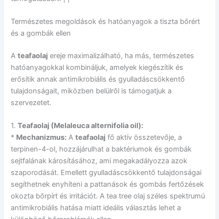
Természetes megoldások és hatóanyagok a tiszta bőrért
és a gombák ellen
A
teafaolaj
ereje maximalizálható, ha más, természetes
hatóanyagokkal kombináljuk, amelyek kiegészítik és
erősítik annak antimikrobiális és gyulladáscsökkentő
tulajdonságait, miközben belülről is támogatjuk a
szervezetet.
1.
Teafaolaj (Melaleuca alternifolia oil):
*
Mechanizmus:
A
teafaolaj
fő aktív összetevője, a
terpinen-4-ol, hozzájárulhat a baktériumok és gombák
sejtfalának károsításához, ami megakadályozza azok
szaporodását. Emellett gyulladáscsökkentő tulajdonságai
segíthetnek enyhíteni a pattanások és gombás fertőzések
okozta bőrpírt és irritációt. A tea tree olaj széles spektrumú
antimikrobiális hatása miatt ideális választás lehet a