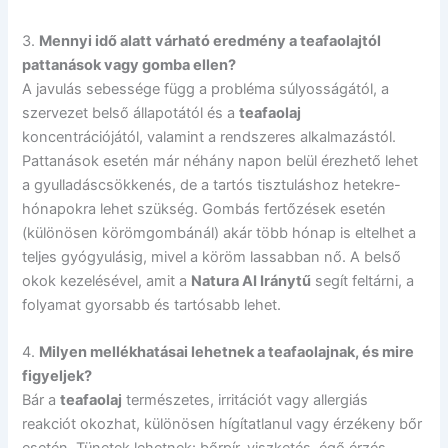
3.
Mennyi idő alatt várható eredmény a teafaolajtól
pattanások vagy gomba ellen?
A javulás sebessége függ a probléma súlyosságától, a
szervezet belső állapotától és a
teafaolaj
koncentrációjától, valamint a rendszeres alkalmazástól.
Pattanások esetén már néhány napon belül érezhető lehet
a gyulladáscsökkenés, de a tartós tisztuláshoz hetekre-
hónapokra lehet szükség. Gombás fertőzések esetén
(különösen körömgombánál) akár több hónap is eltelhet a
teljes gyógyulásig, mivel a köröm lassabban nő. A belső
okok kezelésével, amit a
Natura AI Iránytű
segít feltárni, a
folyamat gyorsabb és tartósabb lehet.
4.
Milyen mellékhatásai lehetnek a teafaolajnak, és mire
figyeljek?
Bár a
teafaolaj
természetes, irritációt vagy allergiás
reakciót okozhat, különösen hígítatlanul vagy érzékeny bőr
esetén. Tünetek lehetnek: bőrpír, viszketés, égő érzés,