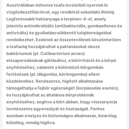
Ausztráliában őshonos teafa leveleiből nyernek ki
vízgőzdesztillációval, egy rendkívül sokoldalú illóolaj.
Legfontosabb hatóanyaga a terpinen-4-ol, amely
jelentős antimikrobiális (antibakteriális, gombaellenes és
antivirális) és gyulladáscsökkentő tulajdonságokkal
rendelkezhet. Ezeknek az összetevőknek köszönhetően
a teafaolaj hozzájárulhat a pattanásokat okozó
baktériumok (pl. Cutibacterium acnes)
elszaporodásának gátlásához, a bőrirritáció és a bőrpír
enyhítéséhez, valamint a különböző bőrgombás
fertőzések (pl. lábgomba, körömgomba) elleni
küzdelemhez. Rendszeres, hígított alkalmazása
támogathatja a fejbőr egészségét (korpásodás esetén),
és hozzájárulhat az általános bőrproblémák
enyhítéséhez, segítve a bőrt abban, hogy visszanyerje
természetes egyensúlyát és tisztaságát. Fontos
azonban a helyes és biztonságos alkalmazás, kizárólag
külsőleg, mindig hígítva.