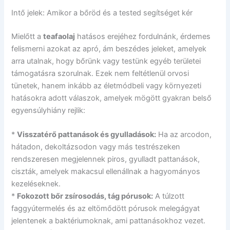
Intő jelek: Amikor a bőröd és a tested segítséget kér
Mielőtt a
teafaolaj
hatásos erejéhez fordulnánk, érdemes
felismerni azokat az apró, ám beszédes jeleket, amelyek
arra utalnak, hogy bőrünk vagy testünk egyéb területei
támogatásra szorulnak. Ezek nem feltétlenül orvosi
tünetek, hanem inkább az életmódbeli vagy környezeti
hatásokra adott válaszok, amelyek mögött gyakran belső
egyensúlyhiány rejlik:
*
Visszatérő pattanások és gyulladások:
Ha az arcodon,
hátadon, dekoltázsodon vagy más testrészeken
rendszeresen megjelennek piros, gyulladt pattanások,
ciszták, amelyek makacsul ellenállnak a hagyományos
kezeléseknek.
*
Fokozott bőr zsírosodás, tág pórusok:
A túlzott
faggyútermelés és az eltömődött pórusok melegágyat
jelentenek a baktériumoknak, ami pattanásokhoz vezet.