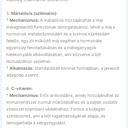
5.
Máriatövis (szilimarin):
*
Mechanizmus:
A máriatövis hozzájárulhat a máj
méregtelenítő funkcióinak támogatásához. Mivel a máj a
hormonok metabolizmusáért és a toxinok kiürítéséért
felelős, egy jól működő máj segíthet a hormonális
egyensúly fenntartásában és a méreganyagok
hatékonyabb eltávolításában, ami közvetve a bőr
tisztulásához vezethet.
*
Alkalmazás:
Standardizált kivonat formájában, a javasolt
adagolás szerint.
6.
C-vitamin:
*
Mechanizmus:
Erős antioxidáns, amely hozzájárulhat az
immunrendszer normál működéséhez és a sejtek oxidatív
stresszel szembeni védelméhez. Fontos a kollagén
szintézishez, ami a bőr rugalmasságának alapja, és
támogathatja a sebgyógyulást.