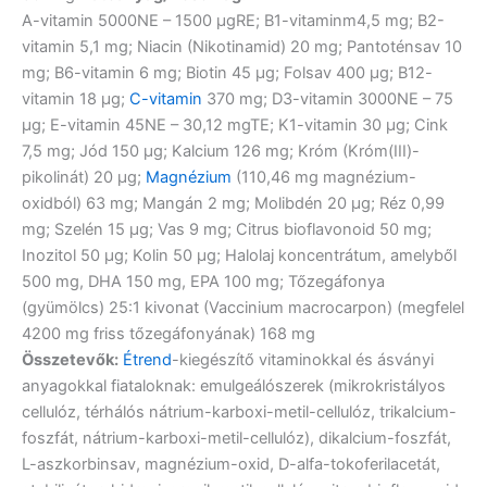
A-vitamin 5000NE – 1500 μgRE; B1-vitaminm4,5 mg; B2-
vitamin 5,1 mg; Niacin (Nikotinamid) 20 mg; Pantoténsav 10
mg; B6-vitamin 6 mg; Biotin 45 μg; Folsav 400 μg; B12-
vitamin 18 μg;
C-vitamin
370 mg; D3-vitamin 3000NE – 75
μg; E-vitamin 45NE – 30,12 mgTE; K1-vitamin 30 μg; Cink
7,5 mg; Jód 150 μg; Kalcium 126 mg; Króm (Króm(III)-
pikolinát) 20 μg;
Magnézium
(110,46 mg magnézium-
oxidból) 63 mg; Mangán 2 mg; Molibdén 20 μg; Réz 0,99
mg; Szelén 15 μg; Vas 9 mg; Citrus bioflavonoid 50 mg;
Inozitol 50 μg; Kolin 50 μg; Halolaj koncentrátum, amelyből
500 mg, DHA 150 mg, EPA 100 mg; Tőzegáfonya
(gyümölcs) 25:1 kivonat (Vaccinium macrocarpon) (megfelel
4200 mg friss tőzegáfonyának) 168 mg
Összetevők:
Étrend
-kiegészítő vitaminokkal és ásványi
anyagokkal fiataloknak: emulgeálószerek (mikrokristályos
cellulóz, térhálós nátrium-karboxi-metil-cellulóz, trikalcium-
foszfát, nátrium-karboxi-metil-cellulóz), dikalcium-foszfát,
L-aszkorbinsav, magnézium-oxid, D-alfa-tokoferilacetát,