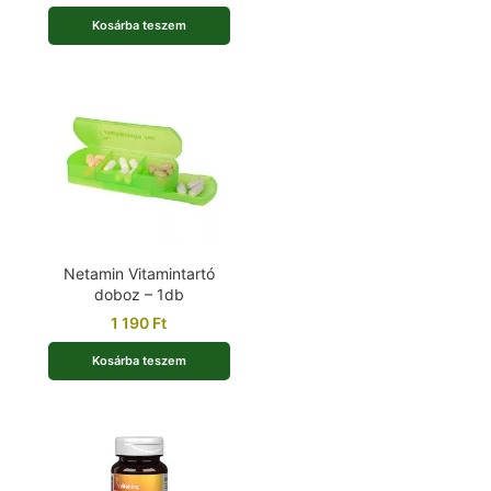
Kosárba teszem
Netamin Vitamintartó
doboz – 1db
1 190
Ft
Kosárba teszem