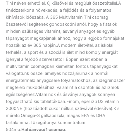
Tini néven érhető el, új külsővel és megújult összetétellel.A
tinédzserkor a növekedés, a fejlődés és a folyamatos
kihívások időszaka. A 365 Multivitamin Tini csomag
összetevői segítenek gondoskodni arról, hogy a fiatalok
minden szükséges vitamint, ásványi anyagot és egyéb
tápanyagot megkapjanak ahhoz, hogy a legjobb formájukat
hozzák az év 365 napján.A modern életvitel, az iskolai
terhelés, a sport és a szociális élet mind komoly energiát
igényel a fejlődő szervezettől. Éppen ezért ebben a
multivitamin csomagban kiemelten fontos tápanyagokat
válogattunk össze, amelyek hozzájárulnak a normál
energiatermelő anyagcsere folyamatokhoz, az idegrendszer
megfelelő működéséhez, valamint a csontok és az izmok
egészségéhez.Vitaminok és ásványi anyagok könnyen
fogyasztható kis tablettákban.Finom, eper ízű D3 vitamin
2000NE (hozzáadott cukor nélkül, sztíviával édesítve).Kis
méretű Omega-3 gélkapszula, magas EPA és DHA
tartalommal.Tőzegáfonya koncentrátum
504mg.
Hatóanyag/1 csomag
: