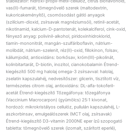
stabilizátor: hidroxi-propil-metil-cellulóz, citrus bioflavonoid,
vas(II)-fumarát, tömegnövelő szerek (maltodextrin,
kukoricakeményítő), csomósodást gátló anyagok
(szilícium-dioxid, zsírsavak magnéziumsói), retinil-acetát,
nikotinamid, kalcium-D-pantotenát, kolekalciferol, cink-oxid,
fényező anyag: polivinil-alkohol, piridoxinhidroklorid,
tiamin-mononitrát, mangán-szulfáriboflavin, nátrium-
molibdát, nátrium-szelenit, réz(II)-oxid, fillokinon, folsav,
káliumjodid, antioxidáns: borkősav, króm(III)-pikolinát,
kolinbitartarát, D-biotin, inozitol, cianokobalamin Étrend-
kiegészítő 500 mg halolaj omega-3 zsírsavval: halolaj,
zselatin kapszulahéj, nedvesítőszer: glicerin, tisztított víz,
természetes citrom olaj, antioxidáns: DL-alfa-tokoferil-
acetát Étrend-kiegészítő Tőzegáfonya: tőzegáfonya
(Vaccinium Macrocarpon) (gyümölcs) 25:1 kivonat,
hordozó: mikrokristályos cellulóz, pullulán kapszulahéj, L-
aszkorbinsav, emulgeálószerek (MCT olaj, zsírsavak)
Étrend-kiegészítő D3-vitamin 2000NE eper ízű szopogató
tabletta: tömegnövelő szerek (izomalt, szárított eperlé),