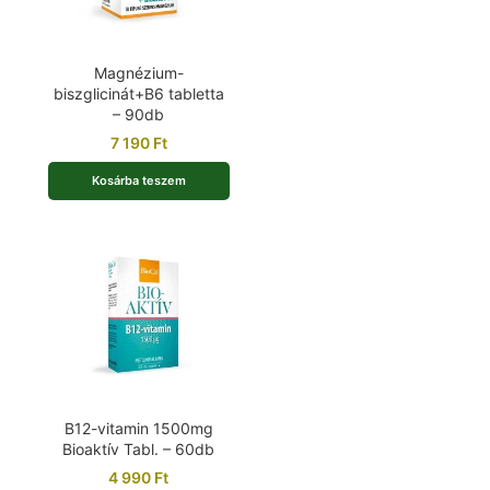
Magnézium-
biszglicinát+B6 tabletta
– 90db
7 190
Ft
Kosárba teszem
B12-vitamin 1500mg
Bioaktív Tabl. – 60db
4 990
Ft