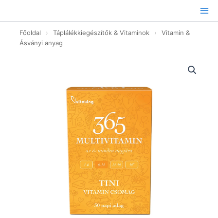
Ugrás
a
tartalomhoz
Főoldal
›
Táplálékkiegészítők & Vitaminok
›
Vitamin &
Ásványi anyag
365
Multivitamin
Tini
csomag
-
30napi
adag
mennyiség