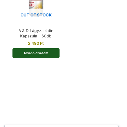
OUT OF STOCK
A & D Lágyzselatin
Kapszula – 60db
2 490
Ft
Tovább olvasom