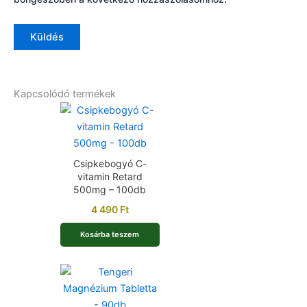
Kapcsolódó termékek
Csipkebogyó C-
vitamin Retard
500mg – 100db
4 490
Ft
Kosárba teszem