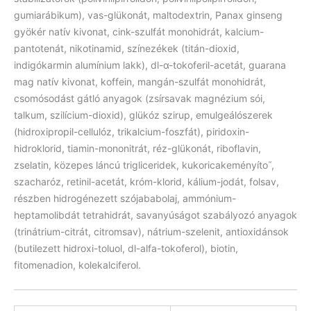
gumiarábikum), vas-glükonát, maltodextrin, Panax ginseng
gyökér natív kivonat, cink-szulfát monohidrát, kalcium-
pantotenát, nikotinamid, színezékek (titán-dioxid,
indigókarmin alumínium lakk), dl-α-tokoferil-acetát, guarana
mag natív kivonat, koffein, mangán-szulfát monohidrát,
csomósodást gátló anyagok (zsírsavak magnézium sói,
talkum, szilícium-dioxid), glükóz szirup, emulgeálószerek
(hidroxipropil-cellulóz, trikalcium-foszfát), piridoxin-
hidroklorid, tiamin-mononitrát, réz-glükonát, riboflavin,
zselatin, közepes láncú trigliceridek, kukoricakeményíto˝,
szacharóz, retinil-acetát, króm-klorid, kálium-jodát, folsav,
részben hidrogénezett szójababolaj, ammónium-
heptamolibdát tetrahidrát, savanyúságot szabályozó anyagok
(trinátrium-citrát, citromsav), nátrium-szelenit, antioxidánsok
(butilezett hidroxi-toluol, dl-alfa-tokoferol), biotin,
fitomenadion, kolekalciferol.