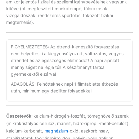
amikor jelentős fizikai és szellemi igénybevételnek vagyunk
kitéve (pl. megfeszített munkatempó, túlórázások,
vizsgaidőszak, rendszeres sportolás, fokozott fizikai
megterhelés).
FIGYELMEZTETÉS: Az étrend-kiegészítő fogyasztása
nem helyettesíti a kiegyensúlyozott, változatos, vegyes
étrendet és az egészséges életmódot! A napi ajánlott
mennyiséget ne lépje túl! A készítményt tartsa
gyermekektől elzárva!
ADAGOLÁS: Felnőtteknek napi 1 filmtabletta étkezés
után, minimum egy deciliter folyadékkal
Összetevők:
kalcium-hidrogén-foszfát, tömegnövelő szerek
(mikrokristályos cellulóz, mannit, hidroxipropil-metil-cellulóz),
kalcium-karbonát,
magnézium
-oxid, aszkorbinsav,
stabilizátorok (polivinilpirrolidon, polivinilpolipirrolidon,