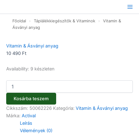
Actival
Ugrás
Energia
a
filmtabletta
tartalomhoz
Főoldal
›
Táplálékkiegészítők & Vitaminok
›
Vitamin &
-
90db
Ásványi anyag
mennyiség
Vitamin & Ásványi anyag
10 490
Ft
Availability:
9 készleten
Kosárba teszem
Cikkszám:
50062226
Kategória:
Vitamin & Ásványi anyag
Márka:
Actival
Leírás
Vélemények (0)