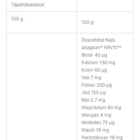
Tápértékadatok
100 g
100 g
Összetétel Napi
adagban* NRV%**
Biotin 40 µg
Kálcium 130 mg
Króm 60 µg
Vas 7 mg
Folsav 200 µg
Jód 150 µg
Réz 0,7 mg
Magnézium 60 mg
Mangán 4 mg
Molibdén 75 µg
Niacin 18 mg
Pantoténsav 18 mg