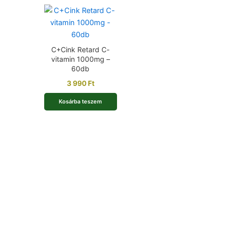
C+Cink Retard C-
vitamin 1000mg –
60db
3 990
Ft
Kosárba teszem