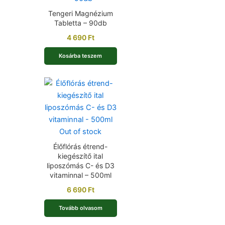
Tengeri Magnézium
Tabletta – 90db
4 690
Ft
Kosárba teszem
Out of stock
Élőflórás étrend-
kiegészítő ital
liposzómás C- és D3
vitaminnal – 500ml
6 690
Ft
Tovább olvasom