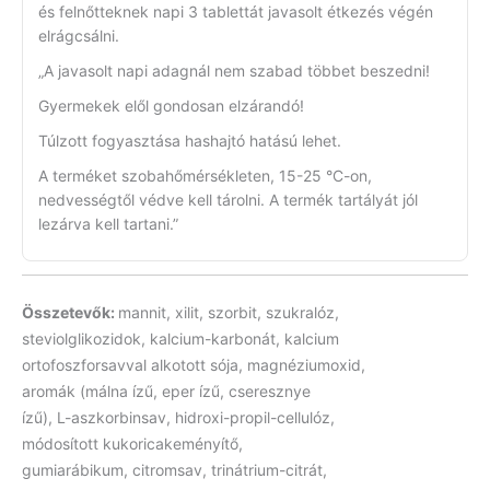
és felnőtteknek napi 3 tablettát javasolt étkezés végén
elrágcsálni.
„A javasolt napi adagnál nem szabad többet beszedni!
Gyermekek elől gondosan elzárandó!
Túlzott fogyasztása hashajtó hatású lehet.
A terméket szobahőmérsékleten, 15-25 °C-on,
nedvességtől védve kell tárolni. A termék tartályát jól
lezárva kell tartani.”
Összetevők:
mannit, xilit, szorbit, szukralóz,
steviolglikozidok, kalcium-karbonát, kalcium
ortofoszforsavval alkotott sója, magnéziumoxid,
aromák (málna ízű, eper ízű, cseresznye
ízű), L-aszkorbinsav, hidroxi-propil-cellulóz,
módosított kukoricakeményítő,
gumiarábikum, citromsav, trinátrium-citrát,