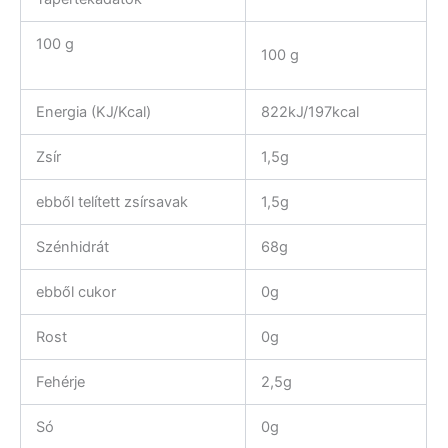
100 g
100 g
Energia (KJ/Kcal)
822kJ/197kcal
Zsír
1,5g
ebből telített zsírsavak
1,5g
Szénhidrát
68g
ebből cukor
0g
Rost
0g
Fehérje
2,5g
Só
0g