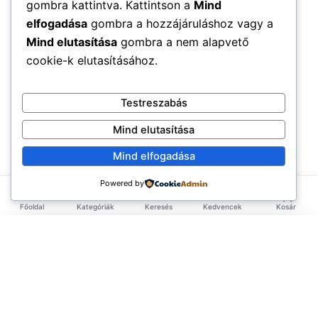
gombra kattintva. Kattintson a
Mind
elfogadása
gombra a hozzájáruláshoz vagy a
Mind elutasítása
gombra a nem alapvető
cookie-k elutasításához.
Testreszabás
Mind elutasítása
Mind elfogadása
Powered by
Főoldal
Kategóriák
Keresés
Kedvencek
Kosár
×
EXKLUZÍV AJÁNLAT
TERMÉKEK
Első rendelésed -10%!
Add meg az email címed és azonnal küldünk egy
Élelmiszerek
ÉLETMÓD
kupont az első rendelésedhez.
Tea & Italok