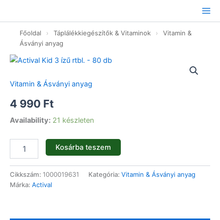
Ugrás
a
tartalomhoz
Főoldal
›
Táplálékkiegészítők & Vitaminok
›
Vitamin &
Ásványi anyag
Actival
Kid
3
Vitamin & Ásványi anyag
ízű
rtbl.
4 990
Ft
-
80
Availability:
21 készleten
db
mennyiség
Kosárba teszem
Cikkszám:
1000019631
Kategória:
Vitamin & Ásványi anyag
Márka:
Actival