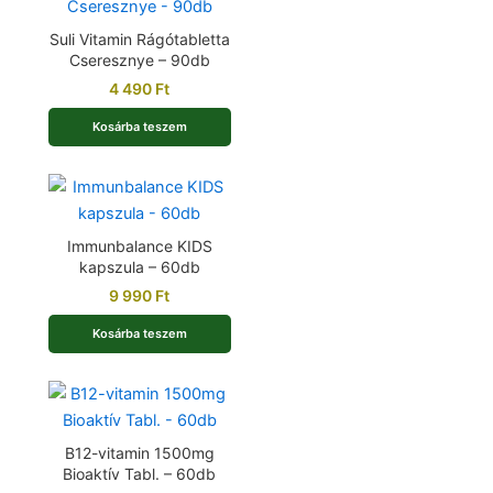
Suli Vitamin Rágótabletta
Cseresznye – 90db
4 490
Ft
Kosárba teszem
Immunbalance KIDS
kapszula – 60db
9 990
Ft
Kosárba teszem
B12-vitamin 1500mg
Bioaktív Tabl. – 60db