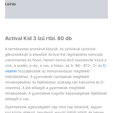
Leírás
Vélemények (0)
Actival Kid 3 ízű rtbl. 80 db
A természetes aromával készült, és sztíviával (szteviol-
glikozidokkal) is édesített Actival Kid rágótabletta nemcsak
cukormentes és finom, hanem benne lévő összetevők közül a
cink, a szelén, a réz, a vas, a folsav, az A- B6-, B12-, D- és
C-
vitamin
hozzájárulnak az immunrendszer megfelelő
működéséhez. A gyermekek csontjainak megfelelő
növekedéséhez és fejlődéshez szükség van kalciumra és D-
vitaminra. A jód elősegíti a gyermekek megfelelő
növekedését. A gyermekek kognitív képességének fejlődését
elősegíti a vas.
Gyermekeink egészségéért nap mint nap tehetünk, legyen
szó közös játékról, tanulásról, együtt töltött időről, és helyes