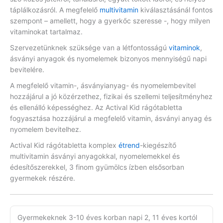
táplálkozásról. A megfelelő
multivitamin
kiválasztásánál fontos
szempont – amellett, hogy a gyerkőc szeresse -, hogy milyen
vitaminokat tartalmaz.
Szervezetünknek szüksége van a létfontosságú
vitaminok
,
ásványi anyagok és nyomelemek bizonyos mennyiségű napi
bevitelére.
A megfelelő vitamin-, ásványianyag- és nyomelembevitel
hozzájárul a jó közérzethez, fizikai és szellemi teljesítményhez
és ellenálló képességhez. Az Actival Kid rágótabletta
fogyasztása hozzájárul a megfelelő vitamin, ásványi anyag és
nyomelem bevitelhez.
Actival Kid rágótabletta komplex
étrend
-kiegészítő
multivitamin ásványi anyagokkal, nyomelemekkel és
édesítőszerekkel, 3 finom gyümölcs ízben elsősorban
gyermekek részére.
Gyermekeknek 3-10 éves korban napi 2, 11 éves kortól