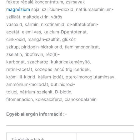
fekete répalé koncentrátum, zsírsavak
magnézium
sója, szilícium-dioxid, nátriumalumínium-
szilikát, maltodextrin, vörös
vasoxid, kármin, nikotinamid, dl-alfatokoferil-
acetát, elemi vas, kalcium-Dpantotenát,
cink-oxid, mangán-szulfát, glükóz
szirup, piridoxin-hidroklorid, tiaminmononitrát,
zselatin, riboflavin, réz(II)-
karbonát, szacharóz, kukoricakeményítő,
retinil-acetát, közepes láncú trigliceridek,
króm-III-klorid, kálium-jodát, pteroilmonoglutaminsav,
ammónium-molibdát, butilhidroxi-
toluol, nátrium-szelenit, D-biotin,
fitomenadion, kolekalciferol, cianokobalamin
Egyéb allergén információ:
–
Tápértékadatok