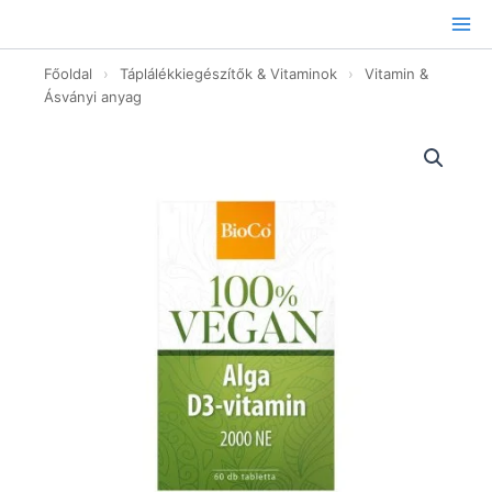
Ugrás
a
tartalomhoz
Főoldal
›
Táplálékkiegészítők & Vitaminok
›
Vitamin &
Ásványi anyag
Alga
D3-
vitamin
2000NE
vegán
tabletta
-
60db
mennyiség