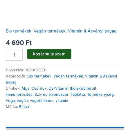
Bio termékek
,
Vegán termékek
,
Vitamin & Ásványi anyag
4 690
Ft
Kosárba teszem
Cikkszám:
1000013001
Kategóriák:
Bio termékek
,
Vegán termékek
,
Vitamin & Ásványi
anyag
Címkék:
Alga
,
Csontok
,
D3-Vitamin (kolekalciferol)
,
Immunerősítés
,
Szív és érrendszer
,
Tabletta
,
Termékenység
,
Vega
,
vegán
,
vegetáriánus
,
vitamin
Márka:
Bioco