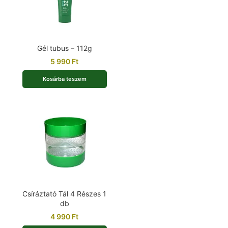
Gél tubus – 112g
5 990
Ft
Kosárba teszem
Csíráztató Tál 4 Részes 1
db
4 990
Ft