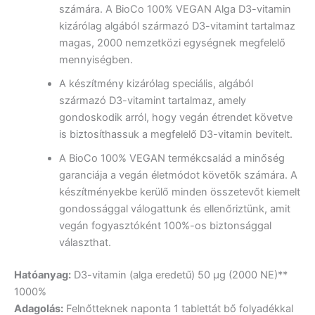
számára. A BioCo 100% VEGAN Alga D3-vitamin
kizárólag algából származó D3-vitamint tartalmaz
magas, 2000 nemzetközi egységnek megfelelő
mennyiségben.
A készítmény kizárólag speciális, algából
származó D3-vitamint tartalmaz, amely
gondoskodik arról, hogy vegán étrendet követve
is biztosíthassuk a megfelelő D3-vitamin bevitelt.
A BioCo 100% VEGAN termékcsalád a minőség
garanciája a vegán életmódot követők számára. A
készítményekbe kerülő minden összetevőt kiemelt
gondossággal válogattunk és ellenőriztünk, amit
vegán fogyasztóként 100%-os biztonsággal
választhat.
Hatóanyag:
D3-vitamin (alga eredetű) 50 μg (2000 NE)**
1000%
Adagolás:
Felnőtteknek naponta 1 tablettát bő folyadékkal