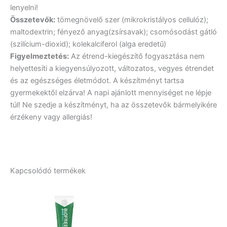
lenyelni!
Összetevők:
tömegnövelő szer (mikrokristályos cellulóz);
maltodextrin; fényező anyag(zsírsavak); csomósodást gátló
(szilícium-dioxid); kolekalciferol (alga eredetű)
Figyelmeztetés:
Az étrend-kiegészítő fogyasztása nem
helyettesíti a kiegyensúlyozott, változatos, vegyes étrendet
és az egészséges életmódot. A készítményt tartsa
gyermekektől elzárva! A napi ajánlott mennyiséget ne lépje
túl! Ne szedje a készítményt, ha az összetevők bármelyikére
érzékeny vagy allergiás!
Kapcsolódó termékek