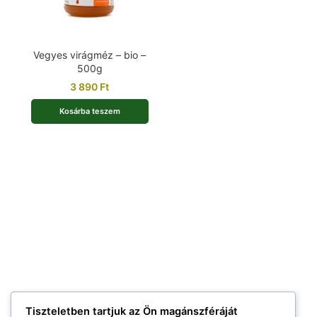
Vegyes virágméz – bio –
500g
3 890
Ft
Kosárba teszem
Tiszteletben tartjuk az Ön magánszféráját