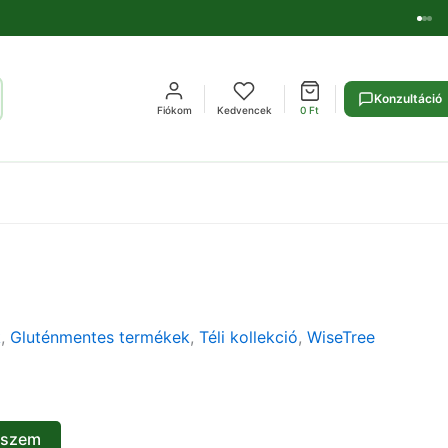
Konzultáció
Fiókom
Kedvencek
0
Ft
k
,
Gluténmentes termékek
,
Téli kollekció
,
WiseTree
eszem