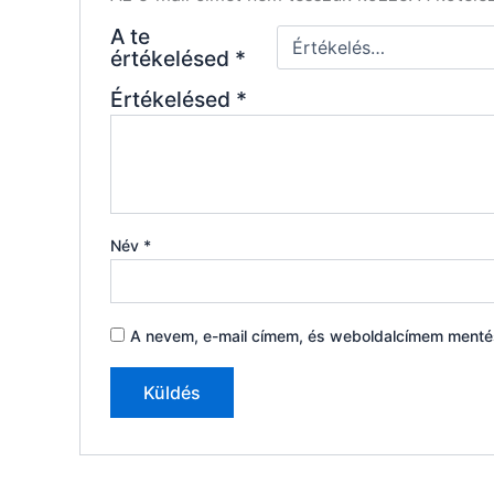
A te
értékelésed
*
Értékelésed
*
Név
*
A nevem, e-mail címem, és weboldalcímem ment