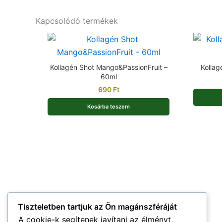
Kapcsolódó termékek
Kollagén Shot Mango&PassionFruit –
Kollag
60ml
690
Ft
Kosárba teszem
Tiszteletben tartjuk az Ön magánszféráját
A cookie-k segítenek javítani az élményt,