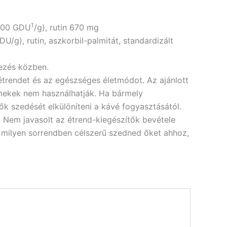
1
000 GDU
/g), rutin 670 mg
U/g), rutin, aszkorbil-palmitát, standardizált
kezés közben.
 étrendet és az egészséges életmódot. Az ajánlott
rmekek nem használhatják. Ha bármely
ők szedését elkülöníteni a kávé fogyasztásától.
. Nem javasolt az étrend-kiegészítők bevétele
y milyen sorrendben célszerű szedned őket ahhoz,