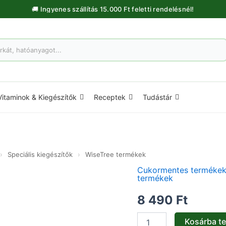
🚚 Ingyenes szállítás 15.000 Ft feletti rendelésnél!
Vitaminok & Kiegészítők
Receptek
Tudástár
›
Speciális kiegészítők
›
WiseTree termékek
Cukormentes terméke
Allergenix
termékek
kapszula
-
8 490
Ft
30db
mennyiség
Kosárba t