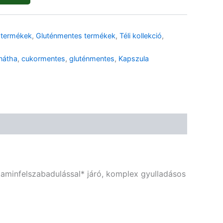
🌾 Gluténmentes
🌱 Vegán
 termékek
,
Gluténmentes termékek
,
Téli kollekció
,
🌿 Bio
🍬 Cukormentes
anátha
,
cukormentes
,
gluténmentes
,
Kapszula
taminfelszabadulással* járó, komplex gyulladásos