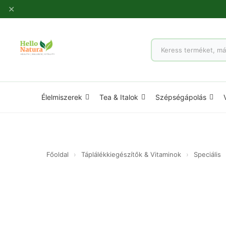
Ugrás
✕
a
tartalomhoz
Products
search
Élelmiszerek
Tea & Italok
Szépségápolás
Főoldal
›
Táplálékkiegészítők & Vitaminok
›
Speciális