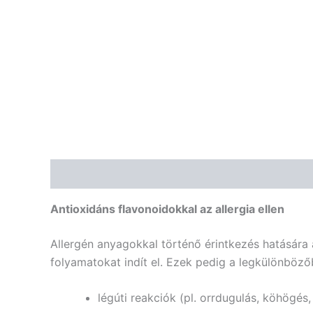
Leírás
Vélemények (0)
Antioxidáns flavonoidokkal az allergia ellen
Allergén anyagokkal történő érintkezés hatására
folyamatokat indít el. Ezek pedig a legkülönböző
légúti reakciók (pl. orrdugulás, köhögés,