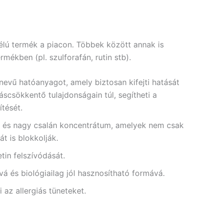
élú termék a piacon. Többek között annak is
ékben (pl. szulforafán, rutin stb).
nevű hatóanyagot, amely biztosan kifejti hatását
scsökkentő tulajdonságain túl, segítheti a
tését.
tin és nagy csalán koncentrátum, amelyek nem csak
t is blokkolják.
tin felszívódását.
vvá és biológiailag jól hasznosítható formává.
i az allergiás tüneteket.