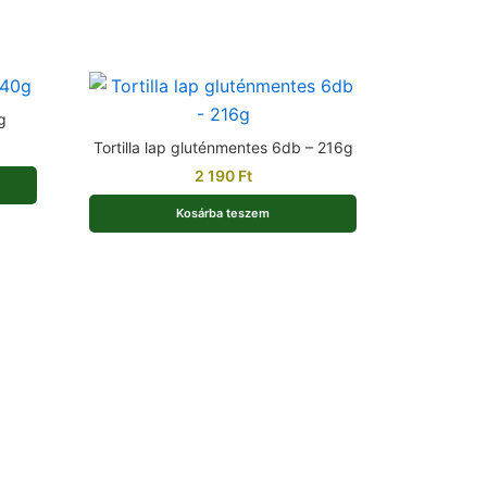
g
Tortilla lap gluténmentes 6db – 216g
2 190
Ft
Kosárba teszem