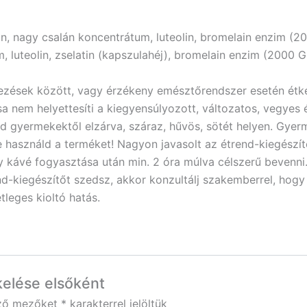
in, nagy csalán koncentrátum, luteolin, bromelain
enzim (2
 luteolin, zselatin (kapszulahéj), bromelain enzim (2000 GD
tkezések között, vagy érzékeny emésztőrendszer esetén ét
a nem helyettesíti a kiegyensúlyozott, változatos, vegyes
tsd gyermekektől elzárva, száraz, hűvös, sötét helyen. Gye
e használd a terméket! Nagyon javasolt az étrend-kiegészít
y kávé fogyasztása után min. 2 óra múlva célszerű bevenni
d-kiegészítőt szedsz, akkor konzultálj szakemberrel, hog
leges kioltó hatás.
kelése elsőként
ező mezőket
*
karakterrel jelöltük