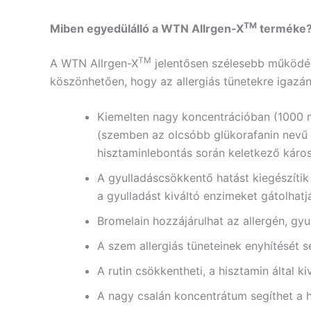
TM
Miben egyedülálló a WTN Allrgen-X
terméke
TM
A WTN Allrgen-X
jelentősen szélesebb működés
köszönhetően, hogy az allergiás tünetekre igazán
Kiemelten nagy koncentrációban (1000 mc
(szemben az olcsóbb glükorafanin nevű s
hisztaminlebontás során keletkező káro
A gyulladáscsökkentő hatást kiegészítik
a gyulladást kiváltó enzimeket gátolhatj
Bromelain hozzájárulhat az allergén, gyul
A szem allergiás tüneteinek enyhítését se
A rutin csökkentheti, a hisztamin által ki
A nagy csalán koncentrátum segíthet a h