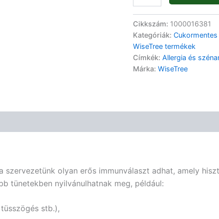
Cikkszám:
1000016381
Kategóriák:
Cukormentes
WiseTree termékek
Címkék:
Allergia és szén
Márka:
WiseTree
 a szervezetünk olyan erős immunválaszt adhat, amely hisz
bb tünetekben nyilvánulhatnak meg, például:
 tüsszögés stb.),