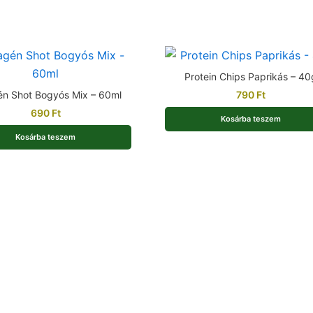
Protein Chips Paprikás – 40
én Shot Bogyós Mix – 60ml
790
Ft
690
Ft
Kosárba teszem
Kosárba teszem