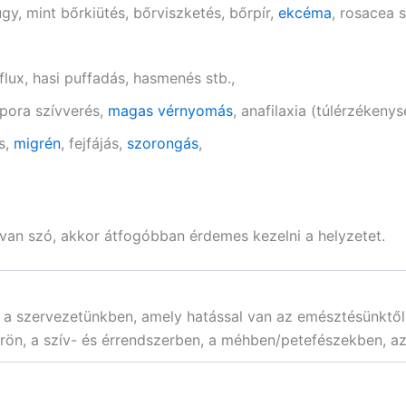
gy, mint bőrkiütés, bőrviszketés, bőrpír,
ekcéma
, rosacea s
lux, hasi puffadás, hasmenés stb.,
apora szívverés,
magas vérnyomás
, anafilaxia (túlérzékenys
s,
migrén
, fejfájás,
szorongás
,
l van szó, akkor átfogóbban érdemes kezelni a helyzetet.
 a szervezetünkben, amely hatással van az emésztésünktől
rön, a szív- és érrendszerben, a méhben/petefészekben, az 