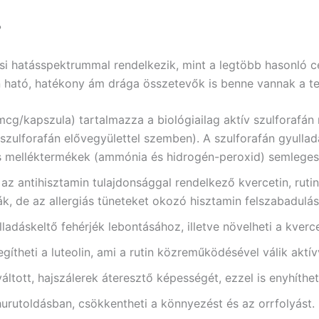
?
i hatásspektrummal rendelkezik, mint a legtöbb hasonló c
 ható, hatékony ám drága összetevők is benne vannak a term
g/kapszula) tartalmazza a biológiailag aktív szulforafán 
zulforafán elővegyülettel szemben). A szulforafán gyulladá
s melléktermékek (ammónia és hidrogén-peroxid) semlegesí
 az antihisztamin tulajdonsággal rendelkező kvercetin, ru
ák, de az allergiás tüneteket okozó hisztamin felszabadulásá
ladáskeltő fehérjék lebontásához, illetve növelheti a kverce
gítheti a luteolin, ami a rutin közreműködésével válik aktí
váltott, hajszálerek áteresztő képességét, ezzel is enyhíthet
urutoldásban, csökkentheti a könnyezést és az orrfolyást.