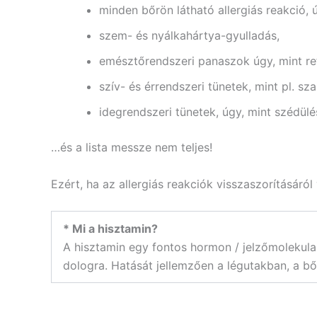
minden bőrön látható allergiás reakció, ú
szem- és nyálkahártya-gyulladás,
emésztőrendszeri panaszok úgy, mint ref
szív- és érrendszeri tünetek, mint pl. sz
idegrendszeri tünetek, úgy, mint szédülé
…és a lista messze nem teljes!
Ezért, ha az allergiás reakciók visszaszorításáró
* Mi a hisztamin?
A hisztamin egy fontos hormon / jelzőmolekula
dologra. Hatását jellemzően a légutakban, a bő