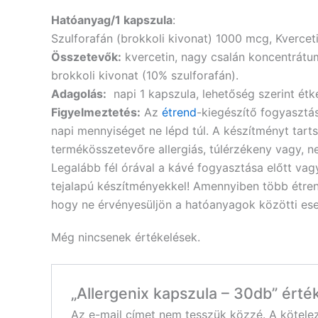
Hatóanyag/1 kapszula
:
Szulforafán (brokkoli kivonat) 1000 mcg,
Kvercet
Összetevők:
kvercetin, nagy csalán koncentrátum,
brokkoli kivonat (10% szulforafán).
Adagolás:
napi 1 kapszula, lehetőség szerint é
Figyelmeztetés:
Az
étrend
-kiegészítő fogyasztás
napi mennyiséget ne lépd túl. A készítményt tar
termékösszetevőre allergiás, túlérzékeny vagy, n
Legalább fél órával a kávé fogyasztása előtt vag
tejalapú készítményekkel! Amennyiben több étren
hogy ne érvényesüljön a hatóanyagok közötti eset
Még nincsenek értékelések.
„Allergenix kapszula – 30db” érté
Az e-mail címet nem tesszük közzé.
A kötel