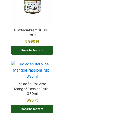
Pisztáciakrém 100% –
180g
5 990
Ft
Kosárba teszem
Kolagén Ital Vibe
Mango&PassionFruit –
330ml
690
Ft
Kosárba teszem