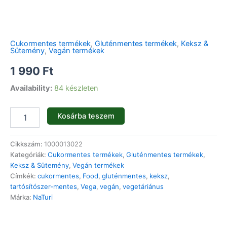
Cukormentes termékek
,
Gluténmentes termékek
,
Keksz &
Sütemény
,
Vegán termékek
1 990
Ft
Availability:
84 készleten
Kosárba teszem
Cikkszám:
1000013022
Kategóriák:
Cukormentes termékek
,
Gluténmentes termékek
,
Keksz & Sütemény
,
Vegán termékek
Címkék:
cukormentes
,
Food
,
gluténmentes
,
keksz
,
tartósítószer-mentes
,
Vega
,
vegán
,
vegetáriánus
Márka:
NaTuri