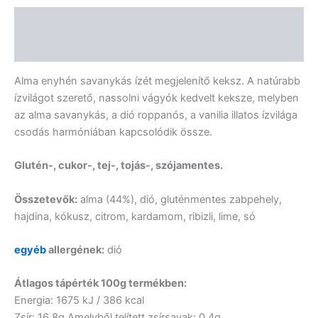
Leírás
Vélemények (0)
Alma enyhén savanykás ízét megjelenítő keksz. A natúrabb
ízvilágot szerető, nassolni vágyók kedvelt keksze, melyben
az alma savanykás, a dió roppanós, a vanilia illatos ízvilága
csodás harmóniában kapcsolódik össze.
Glutén-, cukor-, tej-, tojás-, szójamentes.
Összetevők:
alma (44%), dió, gluténmentes zabpehely,
hajdina, kókusz, citrom, kardamom, ribizli, lime, só
egyéb
allergének:
dió
Átlagos tápérték 100g termékben:
Energia: 1675 kJ / 386 kcal
Zsír: 16,8g Amelyből telített zsírsavak: 0,4g