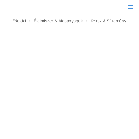
Ugrás
a
tartalomhoz
Főoldal
›
Élelmiszer & Alapanyagok
›
Keksz & Sütemény
Almás
Keksz
-
100g
mennyiség