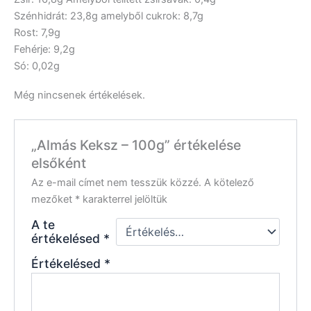
Szénhidrát: 23,8g amelyből cukrok: 8,7g
Rost: 7,9g
Fehérje: 9,2g
Só: 0,02g
Még nincsenek értékelések.
„Almás Keksz – 100g” értékelése
elsőként
Az e-mail címet nem tesszük közzé.
A kötelező
mezőket
*
karakterrel jelöltük
A te
értékelésed
*
Értékelésed
*