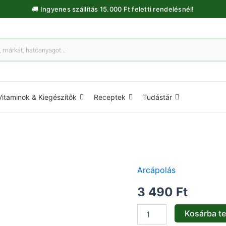
🚚 Ingyenes szállítás 15.000 Ft feletti rendelésnél!
Vitaminok & Kiegészítők
Receptek
Tudástár
Arcápolás
Aloe
vera
3 490
Ft
kézkrém
-
100ml
Kosárba t
mennyiség