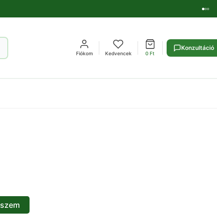
Konzultáció
Fiókom
Kedvencek
0
Ft
eszem