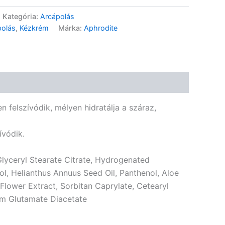
Kategória:
Arcápolás
polás
,
Kézkrém
Márka:
Aphrodite
Bio Japán Hojicha tea
kapszula – 10 db
3 490
Ft
GN Bio Csipkebogyó
Feketeáfonya Kombucha –
750ml DRS
2 390
Ft
n felszívódik, mélyen hidratálja a száraz,
GN Bio Csipkebogyó
Feketeáfonya
Kombucha200ml DRS
ívódik.
1 190
Ft
GN Bio Feketeáfonyalé –
750ml DRS
 Glyceryl Stearate Citrate, Hydrogenated
4 690
Ft
iol, Helianthus Annuus Seed Oil, Panthenol, Aloe
GN Bio Feketeáfonyalé –
Flower Extract, Sorbitan Caprylate, Cetearyl
200ml DRS
ium Glutamate Diacetate
1 690
Ft