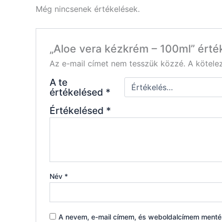
Még nincsenek értékelések.
„Aloe vera kézkrém – 100ml” érté
Az e-mail címet nem tesszük közzé.
A kötel
A te
értékelésed
*
Értékelésed
*
Név
*
A nevem, e-mail címem, és weboldalcímem ment