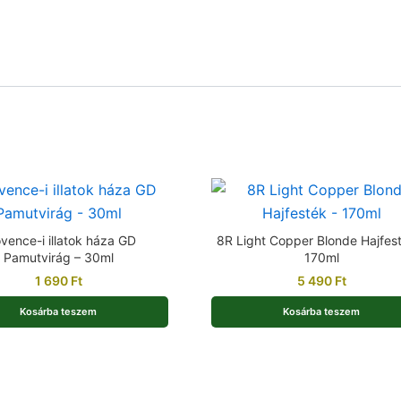
vence-i illatok háza GD
8R Light Copper Blonde Hajfes
Pamutvirág – 30ml
170ml
1 690
Ft
5 490
Ft
Kosárba teszem
Kosárba teszem