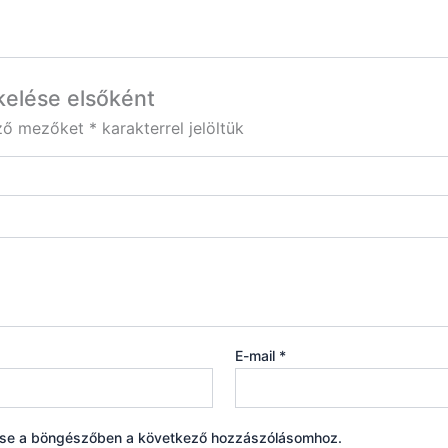
kelése elsőként
ező mezőket
*
karakterrel jelöltük
E-mail
*
ése a böngészőben a következő hozzászólásomhoz.