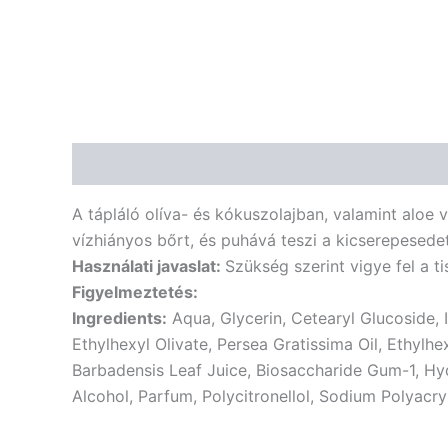
Leírás
Vélemények (0)
A tápláló olíva- és kókuszolajban, valamint aloe 
vízhiányos bőrt, és puhává teszi a kicserepesede
Használati javaslat:
Szükség szerint vigye fel a 
Figyelmeztetés:
Ingredients:
Aqua, Glycerin, Cetearyl Glucoside, 
Ethylhexyl Olivate, Persea Gratissima Oil, Ethylhe
Barbadensis Leaf Juice, Biosaccharide Gum-1, Hyd
Alcohol, Parfum, Polycitronellol, Sodium Polyacry