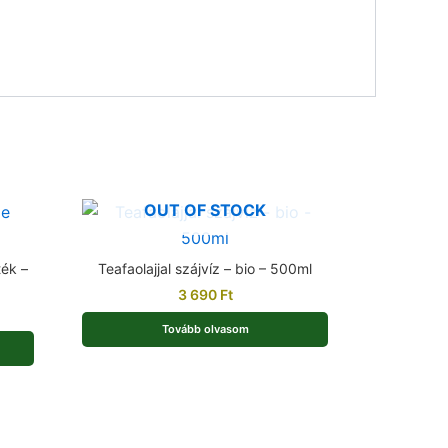
OUT OF STOCK
ték –
Teafaolajjal szájvíz – bio – 500ml
3 690
Ft
Tovább olvasom