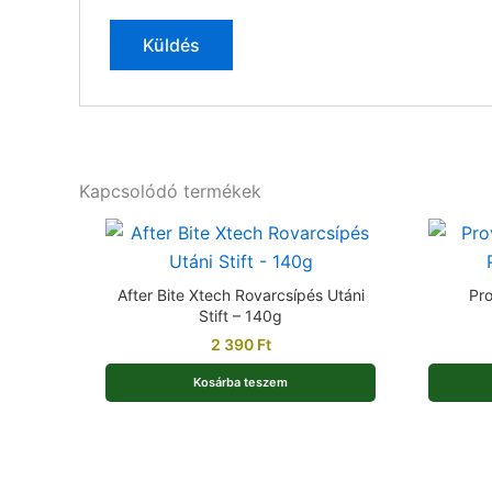
Kapcsolódó termékek
After Bite Xtech Rovarcsípés Utáni
Pro
Stift – 140g
2 390
Ft
Kosárba teszem