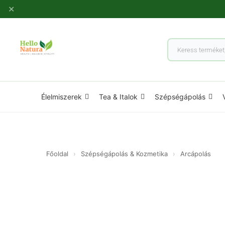
Ugrás
✕
a
tartalomhoz
Products
search
Élelmiszerek
Tea & Italok
Szépségápolás
Főoldal
›
Szépségápolás & Kozmetika
›
Arcápolás