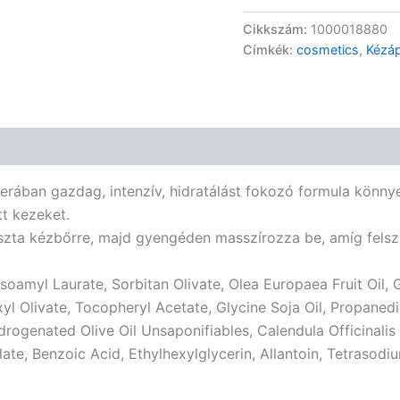
Cikkszám:
1000018880
Címkék:
cosmetics
,
Kézá
verában gazdag, intenzív, hidratálást fokozó formula könnye
tt kezeket.
tiszta kézbőrre, majd gyengéden masszírozza be, amíg felsz
Isoamyl Laurate, Sorbitan Olivate, Olea Europaea Fruit Oil,
xyl Olivate, Tocopheryl Acetate, Glycine Soja Oil, Propaned
rogenated Olive Oil Unsaponifiables, Calendula Officinalis 
late, Benzoic Acid, Ethylhexylglycerin, Allantoin, Tetrasod