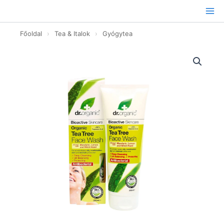
Ugrás
a
tartalomhoz
Főoldal
›
Tea & Italok
›
Gyógytea
Arclemosó
bioaktív
teafaolajjal
200ml
mennyiség