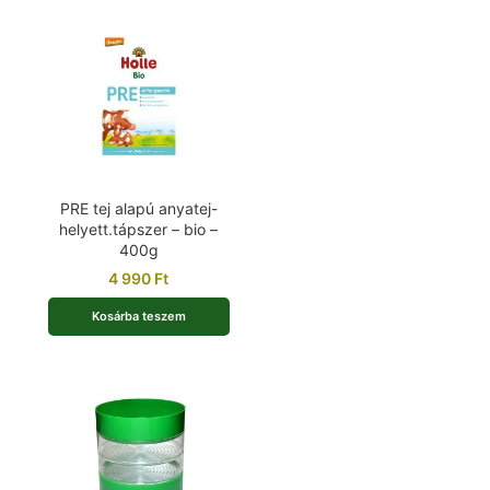
PRE tej alapú anyatej-
helyett.tápszer – bio –
400g
4 990
Ft
Kosárba teszem