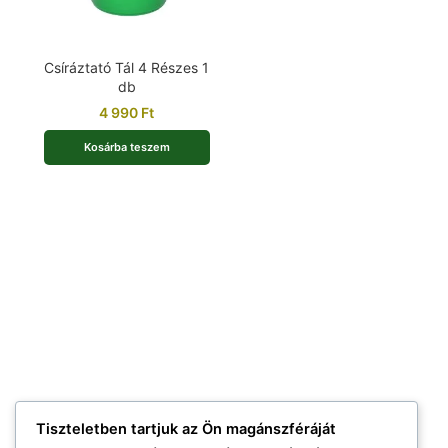
Csíráztató Tál 4 Részes 1
db
4 990
Ft
Kosárba teszem
Tiszteletben tartjuk az Ön magánszféráját