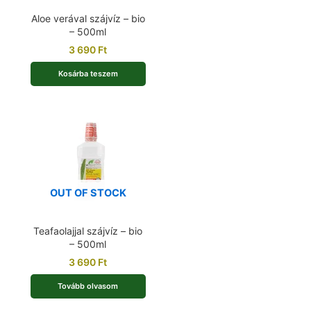
Aloe verával szájvíz – bio
– 500ml
3 690
Ft
Kosárba teszem
OUT OF STOCK
Teafaolajjal szájvíz – bio
– 500ml
3 690
Ft
Tovább olvasom