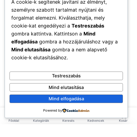
A cookie-k segítenek javítani az élményt,
személyre szabott tartalmat nyújtani és
forgalmat elemezni. Kiválaszthatja, mely
cookie-kat engedélyezi a
Testreszabás
gombra kattintva. Kattintson a
Mind
elfogadása
gombra a hozzájáruláshoz vagy a
Mind elutasítása
gombra a nem alapvető
cookie-k elutasításához.
Testreszabás
Mind elutasítása
Mind elfogadása
Powered by
Főoldal
Kategóriák
Keresés
Kedvencek
Kosár
×
EXKLUZÍV AJÁNLAT