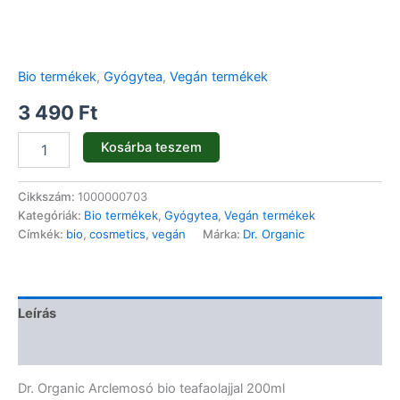
Bio termékek
,
Gyógytea
,
Vegán termékek
3 490
Ft
Kosárba teszem
Cikkszám:
1000000703
Kategóriák:
Bio termékek
,
Gyógytea
,
Vegán termékek
Címkék:
bio
,
cosmetics
,
vegán
Márka:
Dr. Organic
Leírás
Vélemények (0)
Dr. Organic Arclemosó bio teafaolajjal 200ml