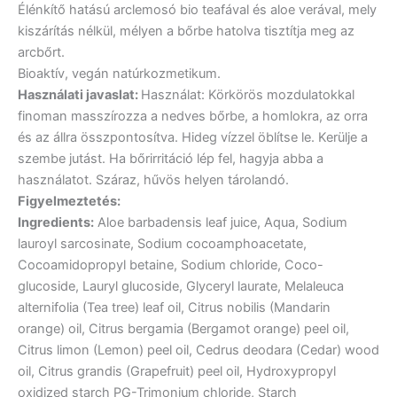
Élénkítő hatású arclemosó bio teafával és aloe verával, mely
kiszárítás nélkül, mélyen a bőrbe hatolva tisztítja meg az
arcbőrt.
Bioaktív, vegán natúrkozmetikum.
Használati javaslat:
Használat: Körkörös mozdulatokkal
finoman masszírozza a nedves bőrbe, a homlokra, az orra
és az állra összpontosítva. Hideg vízzel öblítse le. Kerülje a
szembe jutást. Ha bőrirritáció lép fel, hagyja abba a
használatot. Száraz, hűvös helyen tárolandó.
Figyelmeztetés:
Ingredients:
Aloe barbadensis leaf juice, Aqua, Sodium
lauroyl sarcosinate, Sodium cocoamphoacetate,
Cocoamidopropyl betaine, Sodium chloride, Coco-
glucoside, Lauryl glucoside, Glyceryl laurate, Melaleuca
alternifolia (Tea tree) leaf oil, Citrus nobilis (Mandarin
orange) oil, Citrus bergamia (Bergamot orange) peel oil,
Citrus limon (Lemon) peel oil, Cedrus deodara (Cedar) wood
oil, Citrus grandis (Grapefruit) peel oil, Hydroxypropyl
oxidized starch PG-Trimonium chloride, Starch