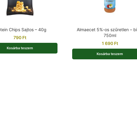
tein Chips Sajtos – 40g
Almaecet 5%-os szűretlen – bi
750ml
790
Ft
1 690
Ft
Kosárba teszem
Kosárba teszem