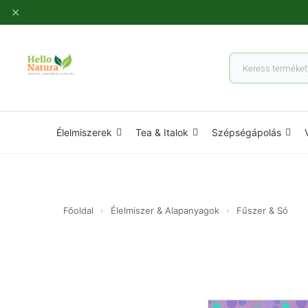
Ugrás
✕
a
tartalomhoz
Products
search
Élelmiszerek
Tea & Italok
Szépségápolás
Főoldal
›
Élelmiszer & Alapanyagok
›
Fűszer & Só