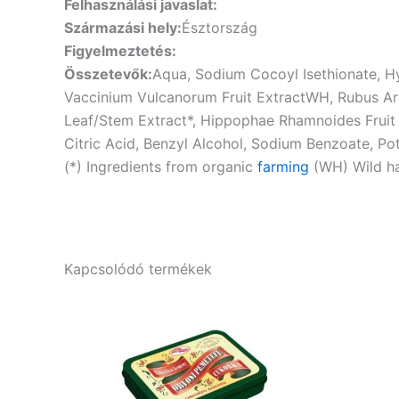
Felhasználási javaslat:
Származási hely:
Észtország
Figyelmeztetés:
Összetevők:
Aqua, Sodium Cocoyl Isethionate, Hyd
Vaccinium Vulcanorum Fruit ExtractWH, Rubus Arcti
Leaf/Stem Extract*, Hippophae Rhamnoides Frui
Citric Acid, Benzyl Alcohol, Sodium Benzoate, Po
(*) Ingredients from organic
farming
(WH) Wild har
Kapcsolódó termékek