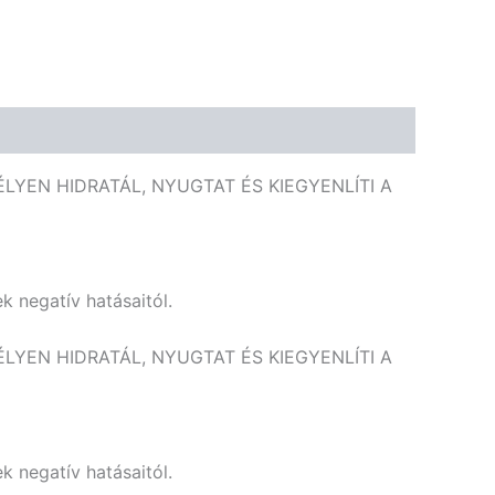
🌾 Gluténmentes
🌱 Vegán
🌿 Bio
🍬 Cukormentes
LYEN HIDRATÁL, NYUGTAT ÉS KIEGYENLÍTI A
k negatív hatásaitól.
LYEN HIDRATÁL, NYUGTAT ÉS KIEGYENLÍTI A
k negatív hatásaitól.