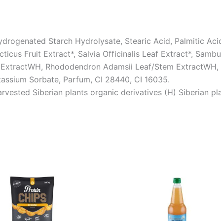
rogenated Starch Hydrolysate, Stearic Acid, Palmitic Acid,
cus Fruit Extract*, Salvia Officinalis Leaf Extract*, Samb
t ExtractWH, Rhododendron Adamsii Leaf/Stem ExtractWH, 
tassium Sorbate, Parfum, CI 28440, CI 16035.
vested Siberian plants organic derivatives (H) Siberian pl