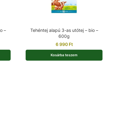
o –
Tehéntej alapú 3-as utótej – bio –
600g
6 990
Ft
Kosárba teszem