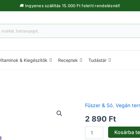
🚚 Ingyenes szállítás 15.000 Ft feletti rendelésnél!
Vitaminok & Kiegészítők
Receptek
Tudástár
Fűszer & Só
,
Vegán te
Arctisztító
krémhab
2 890
Ft
-
100ml
mennyiség
Kosárba t