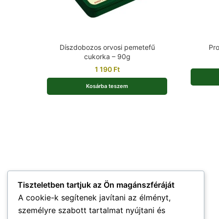
Díszdobozos orvosi pemetefű
Pro
cukorka – 90g
1 190
Ft
Kosárba teszem
Tiszteletben tartjuk az Ön magánszféráját
A cookie-k segítenek javítani az élményt,
személyre szabott tartalmat nyújtani és