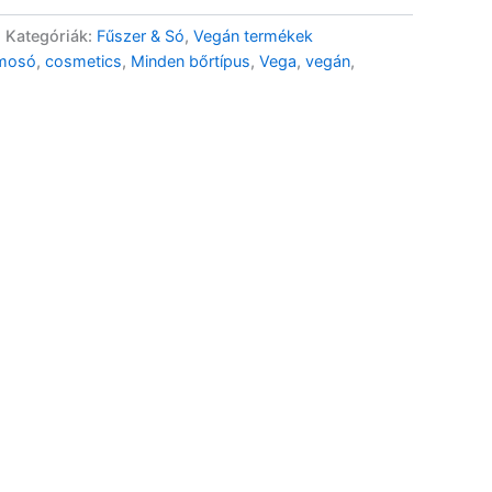
Kategóriák:
Fűszer & Só
,
Vegán termékek
emosó
,
cosmetics
,
Minden bőrtípus
,
Vega
,
vegán
,
Bio Japán Hojicha tea
kapszula – 10 db
3 490
Ft
GN Bio Csipkebogyó
Feketeáfonya Kombucha –
750ml DRS
2 390
Ft
GN Bio Csipkebogyó
Feketeáfonya
Kombucha200ml DRS
1 190
Ft
GN Bio Feketeáfonyalé –
750ml DRS
4 690
Ft
GN Bio Feketeáfonyalé –
200ml DRS
1 690
Ft