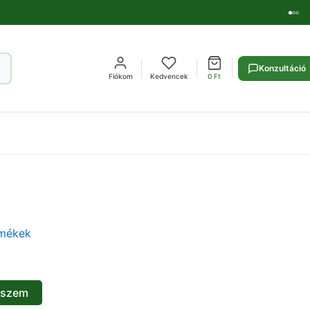
Konzultáció
Fiókom
Kedvencek
0
Ft
rmékek
eszem