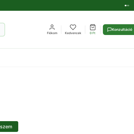
Konzultáció
Fiókom
Kedvencek
0
Ft
eszem