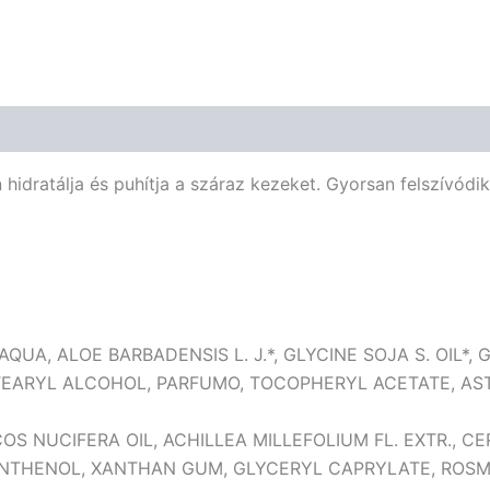
hidratálja és puhítja a száraz kezeket. Gyorsan felszívódi
AQUA, ALOE BARBADENSIS L. J.*, GLYCINE SOJA S. OIL*
 CETEARYL ALCOHOL, PARFUMO, TOCOPHERYL ACETATE, 
OS NUCIFERA OIL, ACHILLEA MILLEFOLIUM FL. EXTR., C
HENOL, XANTHAN GUM, GLYCERYL CAPRYLATE, ROSMAR