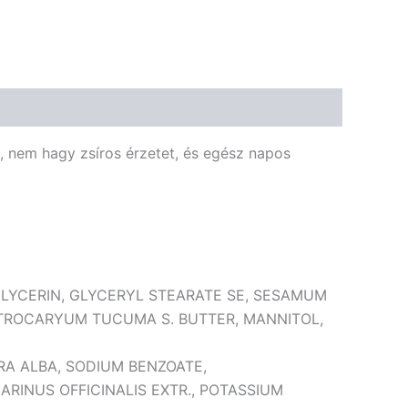
🌾 Gluténmentes
🌱 Vegán
🌿 Bio
🍬 Cukormentes
k, nem hagy zsíros érzetet, és egész napos
, GLYCERIN, GLYCERYL STEARATE SE, SESAMUM
ASTROCARYUM TUCUMA S. BUTTER, MANNITOL,
ERA ALBA, SODIUM BENZOATE,
INUS OFFICINALIS EXTR., POTASSIUM