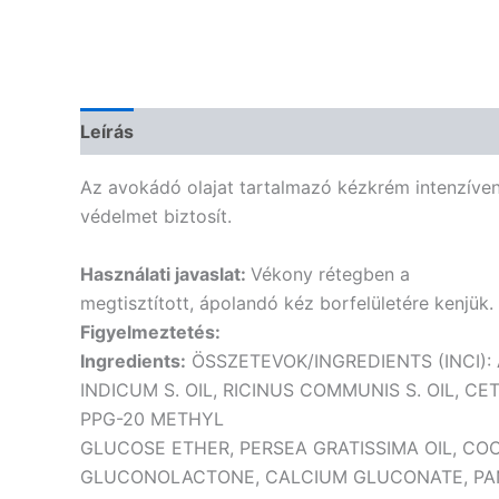
Leírás
Vélemények (0)
Az avokádó olajat tartalmazó kézkrém intenzíven 
védelmet biztosít.
Használati javaslat:
Vékony rétegben a
megtisztított, ápolandó kéz borfelületére kenjük.
Figyelmeztetés:
Ingredients:
ÖSSZETEVOK/INGREDIENTS (INCI): 
INDICUM S. OIL, RICINUS COMMUNIS S. OIL,
PPG-20 METHYL
GLUCOSE ETHER, PERSEA GRATISSIMA OIL, COC
GLUCONOLACTONE, CALCIUM GLUCONATE, PANT