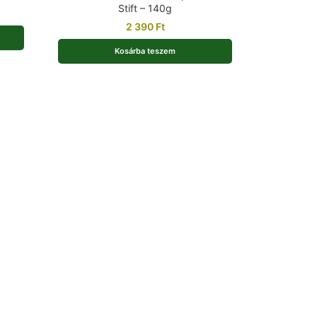
Stift – 140g
2 390
Ft
Kosárba teszem