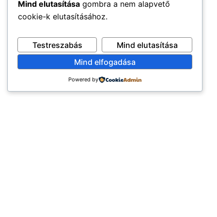
Mind elutasítása
gombra a nem alapvető
cookie-k elutasításához.
Testreszabás
Mind elutasítása
Mind elfogadása
Powered by
×
EXKLUZÍV AJÁNLAT
TERMÉKEK
ÉLETMÓD