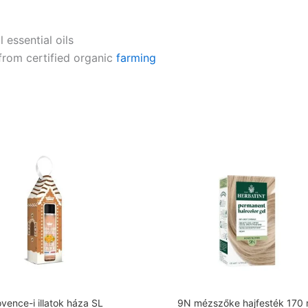
 essential oils
 from certified organic
farming
vence-i illatok háza SL
9N mézszőke hajfesték 170 