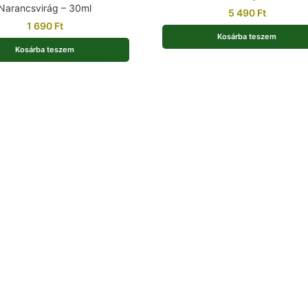
Narancsvirág – 30ml
5 490
Ft
1 690
Ft
Kosárba teszem
Kosárba teszem