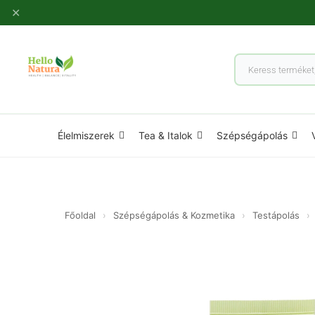
Ugrás
✕
a
tartalomhoz
Products
search
Élelmiszerek
Tea & Italok
Szépségápolás
Főoldal
›
Szépségápolás & Kozmetika
›
Testápolás
›