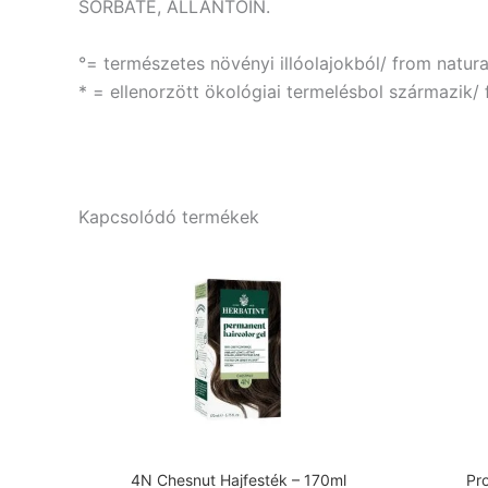
SORBATE, ALLANTOIN.
°= természetes növényi illóolajokból/ from natural
* = ellenorzött ökológiai termelésbol származik/
Kapcsolódó termékek
4N Chesnut Hajfesték – 170ml
Pro