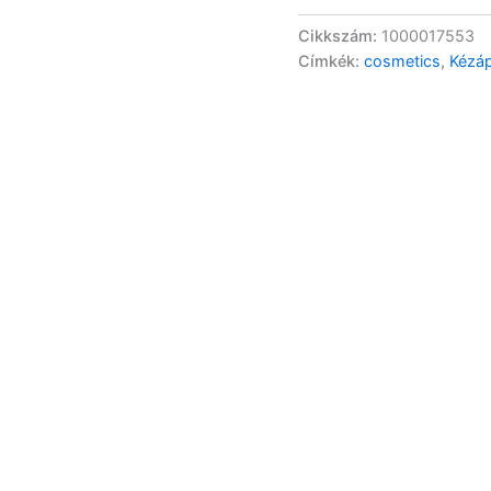
Cikkszám:
1000017553
Címkék:
cosmetics
,
Kézá