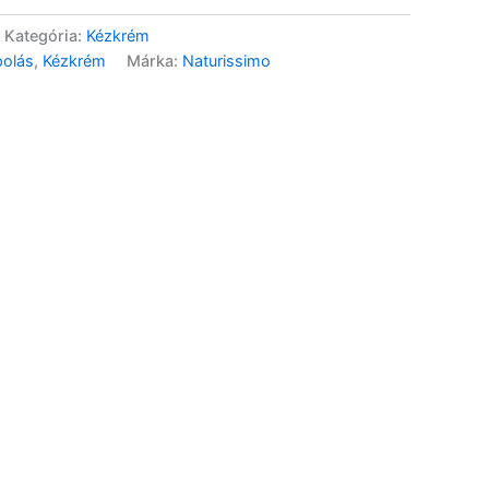
Kategória:
Kézkrém
polás
,
Kézkrém
Márka:
Naturissimo
Bio Japán Hojicha tea
kapszula – 10 db
3 490
Ft
GN Bio Csipkebogyó
Feketeáfonya Kombucha –
750ml DRS
2 390
Ft
GN Bio Csipkebogyó
Feketeáfonya
Kombucha200ml DRS
1 190
Ft
GN Bio Feketeáfonyalé –
750ml DRS
4 690
Ft
GN Bio Feketeáfonyalé –
200ml DRS
1 690
Ft