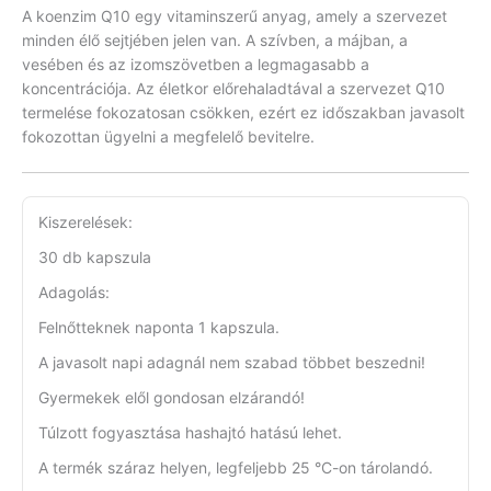
A koenzim Q10 egy vitaminszerű anyag, amely a szervezet
minden élő sejtjében jelen van. A szívben, a májban, a
vesében és az izomszövetben a legmagasabb a
koncentrációja. Az életkor előrehaladtával a szervezet Q10
termelése fokozatosan csökken, ezért ez időszakban javasolt
fokozottan ügyelni a megfelelő bevitelre.
Kiszerelések:
30 db kapszula
Adagolás:
Felnőtteknek naponta 1 kapszula.
A javasolt napi adagnál nem szabad többet beszedni!
Gyermekek elől gondosan elzárandó!
Túlzott fogyasztása hashajtó hatású lehet.
A termék száraz helyen, legfeljebb 25 °C-on tárolandó.