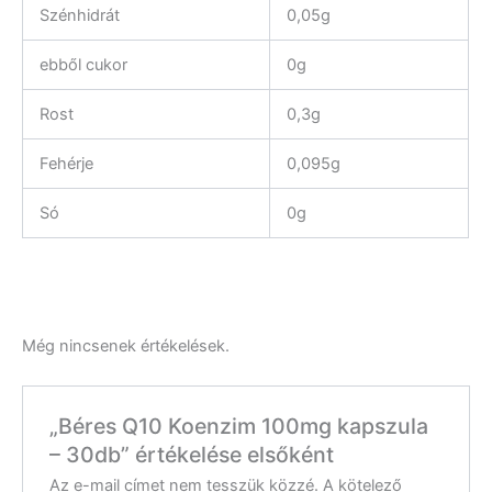
Szénhidrát
0,05g
ebből cukor
0g
Rost
0,3g
Fehérje
0,095g
Só
0g
Még nincsenek értékelések.
„Béres Q10 Koenzim 100mg kapszula
– 30db” értékelése elsőként
Az e-mail címet nem tesszük közzé.
A kötelező