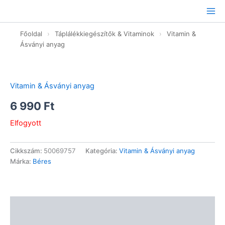
Ugrás
a
tartalomhoz
Főoldal
›
Táplálékkiegészítők & Vitaminok
›
Vitamin &
Ásványi anyag
Vitamin & Ásványi anyag
6 990
Ft
Elfogyott
Cikkszám:
50069757
Kategória:
Vitamin & Ásványi anyag
Márka:
Béres
Leírás