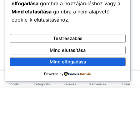
elfogadása
gombra a hozzájáruláshoz vagy a
Mind elutasítása
gombra a nem alapvető
cookie-k elutasításához.
Testreszabás
Mind elutasítása
Mind elfogadása
Powered by
Főoldal
Kategóriák
Keresés
Kedvencek
Kosár
×
EXKLUZÍV AJÁNLAT
TERMÉKEK
Első rendelésed -10%!
Add meg az email címed és azonnal küldünk egy
Élelmiszerek
ÉLETMÓD
kupont az első rendelésedhez.
Tea & Italok
Vegán
(3.583)