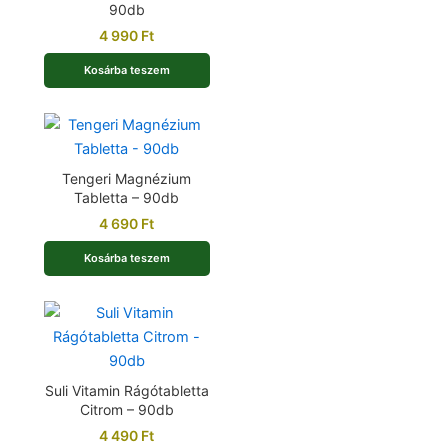
90db
4 990
Ft
Kosárba teszem
Tengeri Magnézium
Tabletta – 90db
4 690
Ft
Kosárba teszem
Suli Vitamin Rágótabletta
Citrom – 90db
4 490
Ft