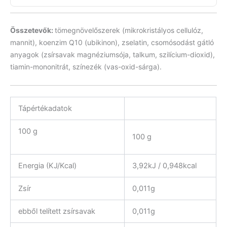
Összetevők:
tömegnövelőszerek (mikrokristályos cellulóz,
mannit), koenzim Q10 (ubikinon), zselatin, csomósodást gátló
anyagok (zsírsavak magnéziumsója, talkum, szilícium-dioxid),
tiamin-mononitrát, színezék (vas-oxid-sárga).
Tápértékadatok
100 g
100 g
Energia (KJ/Kcal)
3,92kJ / 0,948kcal
Zsír
0,011g
ebből telített zsírsavak
0,011g