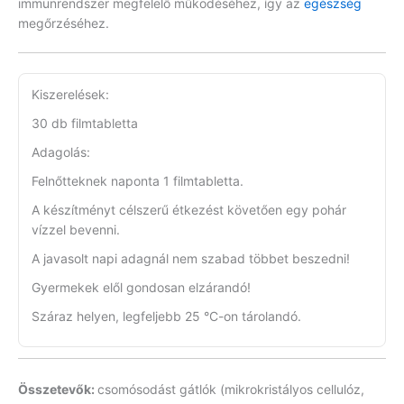
immunrendszer megfelelő működéséhez, így az
egészség
megőrzéséhez.
Kiszerelések:
30 db filmtabletta
Adagolás:
Felnőtteknek naponta 1 filmtabletta.
A készítményt célszerű étkezést követően egy pohár
vízzel bevenni.
A javasolt napi adagnál nem szabad többet beszedni!
Gyermekek elől gondosan elzárandó!
Száraz helyen, legfeljebb 25 °C-on tárolandó.
Összetevők:
csomósodást gátlók (mikrokristályos cellulóz,