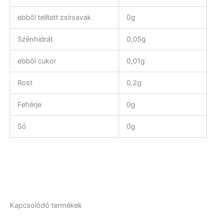
ebből telített zsírsavak
0g
Szénhidrát
0,05g
ebből cukor
0,01g
Rost
0,2g
Fehérje
0g
Só
0g
Kapcsolódó termékek