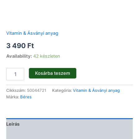
Vitamin & Ásványi anyag
3 490
Ft
Availability:
42 készleten
Kosárba teszem
Cikkszám:
50044721
Kategória:
Vitamin & Ásványi anyag
Márka:
Béres
Leírás
Vélemények (0)