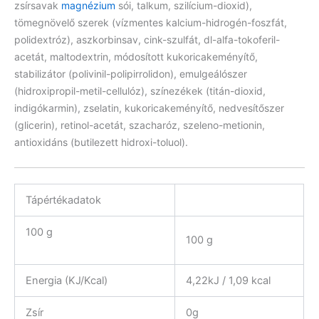
zsírsavak
magnézium
sói, talkum, szilícium-dioxid),
tömegnövelő szerek (vízmentes kalcium-hidrogén-foszfát,
polidextróz), aszkorbinsav, cink-szulfát, dl-alfa-tokoferil-
acetát, maltodextrin, módosított kukoricakeményítő,
stabilizátor (polivinil-polipirrolidon), emulgeálószer
(hidroxipropil-metil-cellulóz), színezékek (titán-dioxid,
indigókarmin), zselatin, kukoricakeményítő, nedvesítőszer
(glicerin), retinol-acetát, szacharóz, szeleno-metionin,
antioxidáns (butilezett hidroxi-toluol).
Tápértékadatok
100 g
100 g
Energia (KJ/Kcal)
4,22kJ / 1,09 kcal
Zsír
0g