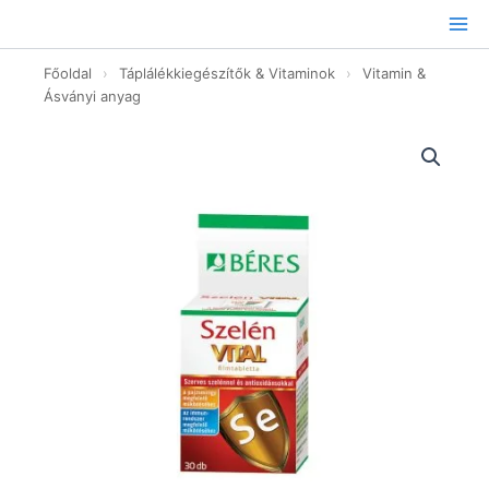
Ugrás
a
tartalomhoz
Főoldal
›
Táplálékkiegészítők & Vitaminok
›
Vitamin &
Ásványi anyag
Béres
Szelén
Vital
filmtabletta
-
30db
mennyiség