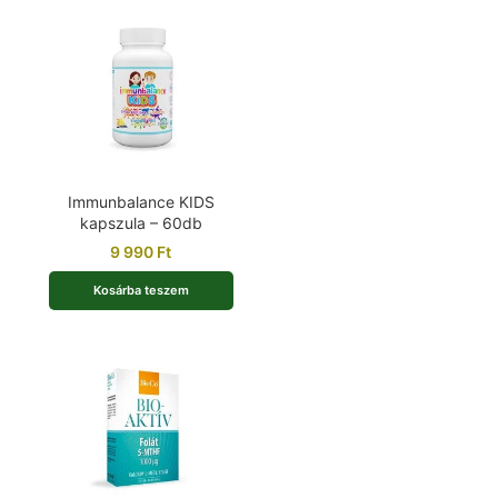
Immunbalance KIDS
kapszula – 60db
9 990
Ft
Kosárba teszem