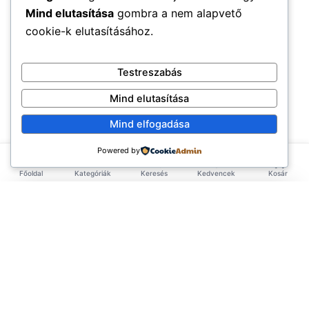
Mind elutasítása
gombra a nem alapvető
cookie-k elutasításához.
Testreszabás
Mind elutasítása
Mind elfogadása
Powered by
Főoldal
Kategóriák
Keresés
Kedvencek
Kosár
×
EXKLUZÍV AJÁNLAT
TERMÉKEK
Első rendelésed -10%!
Add meg az email címed és azonnal küldünk egy
Élelmiszerek
ÉLETMÓD
kupont az első rendelésedhez.
Tea & Italok
Vegán
(3.583)
INFORMÁCIÓ
Szépségápolás
Hiba. Kérlek próbáld újra.