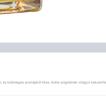
 és különleges aromájáról híres. Kréta szigetének virágzó kakukkfű