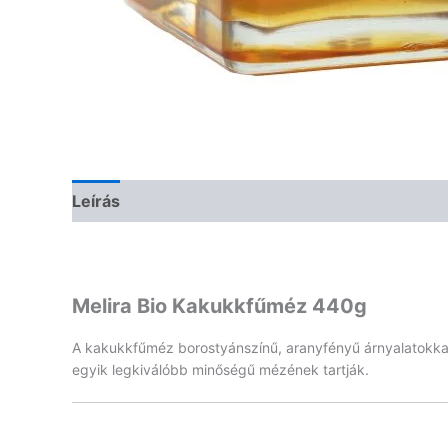
Leírás
Vélemények (0)
Melira Bio Kakukkfűméz 440g
A kakukkfűméz borostyánszínű, aranyfényű árnyalatokkal,
egyik legkiválóbb minőségű mézének tartják.