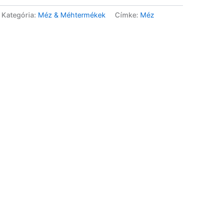
Kategória:
Méz & Méhtermékek
Címke:
Méz
Bio Japán Hojicha tea
kapszula – 10 db
3 490
Ft
Bio Rizsital UHT – 1l
590
Ft
Bio gyümölcsös sütemény
keverék – GM – 450g
2 690
Ft
Bio Kakukkfűméz – 440g
6 990
Ft
Eper méhviasz balzsam bio
kakukkfűvel – 40ml
3 990
Ft