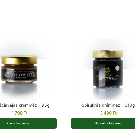
táciavajas krémméz – 95g
Spirulinás krémméz – 310g
1 790
Ft
3 490
Ft
Kosárba teszem
Kosárba teszem