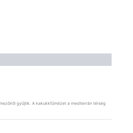
🌾 Gluténmentes
🌱 Vegán
🌿 Bio
🍬 Cukormentes
mezőiről gyűjtik. A kakukkfűmézet a mediterrán térség