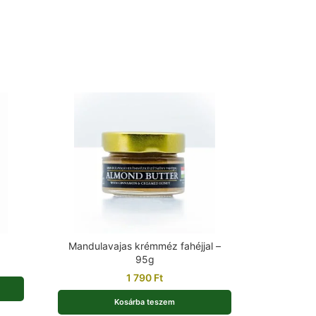
Mandulavajas krémméz fahéjjal –
95g
1 790
Ft
Kosárba teszem