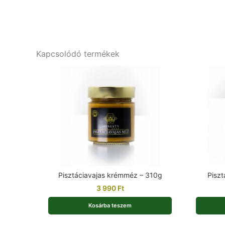
Kapcsolódó termékek
Pisztáciavajas krémméz – 310g
Pisz
3 990
Ft
Kosárba teszem