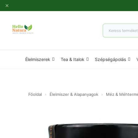
Ugrás
✕
a
tartalomhoz
Products
search
Élelmiszerek
Tea & Italok
Szépségápolás
Főoldal
›
Élelmiszer & Alapanyagok
›
Méz & Méhterm