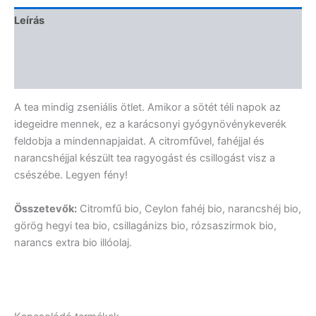
Leírás
További információk
Vélemények (0)
A tea mindig zseniális ötlet. Amikor a sötét téli napok az
idegeidre mennek, ez a karácsonyi gyógynövénykeverék
feldobja a mindennapjaidat. A citromfűvel, fahéjjal és
narancshéjjal készült tea ragyogást és csillogást visz a
csészébe. Legyen fény!
Összetevők:
Citromfű bio, Ceylon fahéj bio, narancshéj bio,
görög hegyi tea bio, csillagánizs bio, rózsaszirmok bio,
narancs extra bio illóolaj.