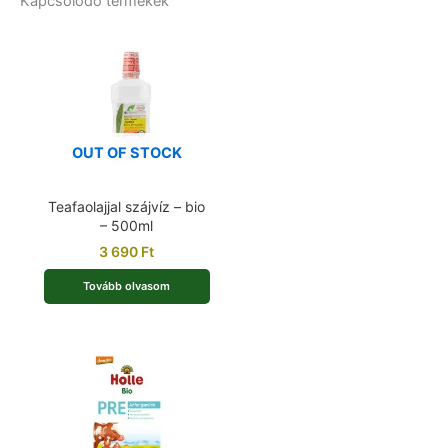
Kapcsolódó termékek
OUT OF STOCK
Teafaolajjal szájvíz – bio
– 500ml
3 690
Ft
Tovább olvasom