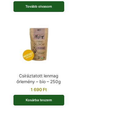
Tovább olvasom
Csíráztatott lenmag
őrlemény – bio – 250g
1 690
Ft
Kosárba teszem