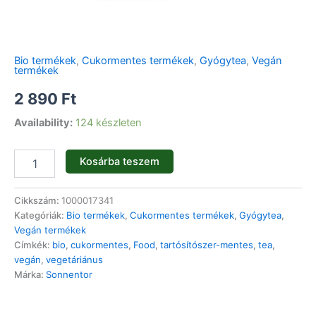
Bio termékek
,
Cukormentes termékek
,
Gyógytea
,
Vegán
termékek
2 890
Ft
Availability:
124 készleten
Kosárba teszem
Cikkszám:
1000017341
Kategóriák:
Bio termékek
,
Cukormentes termékek
,
Gyógytea
,
Vegán termékek
Címkék:
bio
,
cukormentes
,
Food
,
tartósítószer-mentes
,
tea
,
vegán
,
vegetáriánus
Márka:
Sonnentor