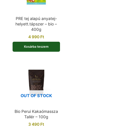
PRE tej alapú anyatej-
helyett.tápszer – bio –
400g
4 990
Ft
Kosárba teszem
OUT OF STOCK
Bio Perui Kakaómassza
Tallér – 100g
3 490
Ft