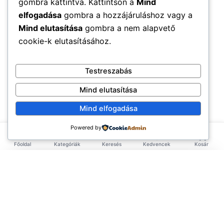
gombra kattintva. Kattintson a
Mind
elfogadása
gombra a hozzájáruláshoz vagy a
Mind elutasítása
gombra a nem alapvető
cookie-k elutasításához.
Testreszabás
Mind elutasítása
Mind elfogadása
Powered by
Főoldal
Kategóriák
Keresés
Kedvencek
Kosár
×
EXKLUZÍV AJÁNLAT
TERMÉKEK
Első rendelésed -10%!
Add meg az email címed és azonnal küldünk egy
Élelmiszerek
ÉLETMÓD
kupont az első rendelésedhez.
Tea & Italok