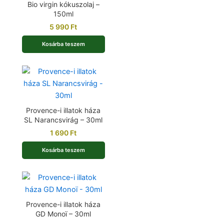
Bio virgin kókuszolaj –
150ml
5 990
Ft
Kosárba teszem
Provence-i illatok háza
SL Narancsvirág – 30ml
1 690
Ft
Kosárba teszem
Provence-i illatok háza
GD Monoï – 30ml