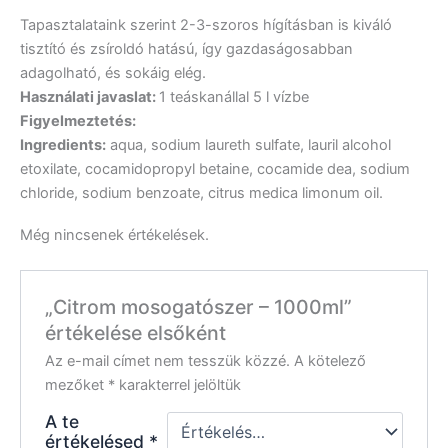
Tapasztalataink szerint 2-3-szoros hígításban is kiváló
tisztító és zsíroldó hatású, így gazdaságosabban
adagolható, és sokáig elég.
Használati javaslat:
1 teáskanállal 5 l vízbe
Figyelmeztetés:
Ingredients:
aqua, sodium laureth sulfate, lauril alcohol
etoxilate, cocamidopropyl betaine, cocamide dea, sodium
chloride, sodium benzoate, citrus medica limonum oil.
Még nincsenek értékelések.
„Citrom mosogatószer – 1000ml”
értékelése elsőként
Az e-mail címet nem tesszük közzé.
A kötelező
mezőket
*
karakterrel jelöltük
A te
értékelésed
*