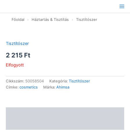
Ugrás
a
tartalomhoz
Főoldal
›
Háztartás & Tisztítás
›
Tisztítószer
Tisztítószer
2 215
Ft
Elfogyott
Cikkszám:
50058504
Kategória:
Tisztítószer
Címke:
cosmetics
Márka:
Ahimsa
Leírás
Vélemények (0)