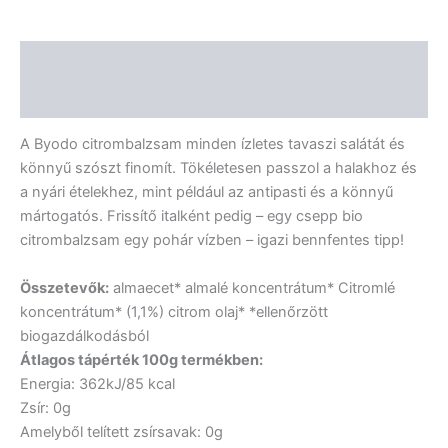
Leírás
Vélemények (0)
A Byodo citrombalzsam minden ízletes tavaszi salátát és
könnyű szószt finomít. Tökéletesen passzol a halakhoz és
a nyári ételekhez, mint például az antipasti és a könnyű
mártogatós. Frissítő italként pedig – egy csepp bio
citrombalzsam egy pohár vízben – igazi bennfentes tipp!
Összetevők:
almaecet* almalé koncentrátum* Citromlé
koncentrátum* (1,1%) citrom olaj* *ellenőrzött
biogazdálkodásból
Átlagos tápérték 100g termékben:
Energia: 362kJ/85 kcal
Zsír: 0g
Amelyből telített zsírsavak: 0g