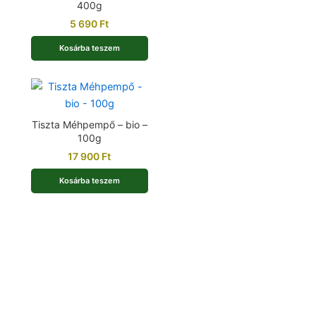
400g
5 690
Ft
Kosárba teszem
Tiszta Méhpempő – bio –
100g
17 900
Ft
Kosárba teszem