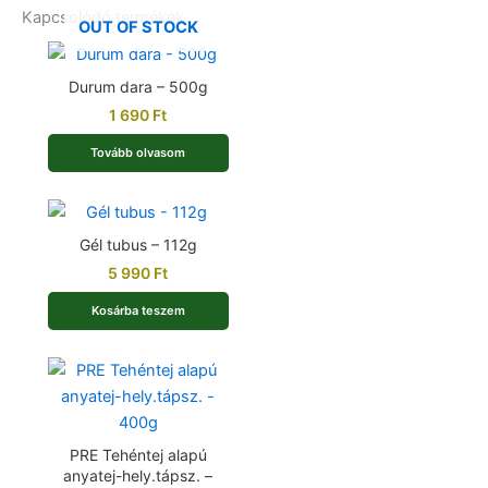
Kapcsolódó termékek
OUT OF STOCK
Durum dara – 500g
1 690
Ft
Tovább olvasom
Gél tubus – 112g
5 990
Ft
Kosárba teszem
PRE Tehéntej alapú
anyatej-hely.tápsz. –