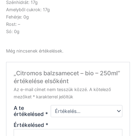
Szénhidrát: 17g
Amelyből cukrok: 17g
Fehérje: 0g
Rost: –
Só: 0g
Még nincsenek értékelések.
„Citromos balzsamecet – bio – 250ml”
értékelése elsőként
Az e-mail címet nem tesszük közzé.
A kötelező
mezőket
*
karakterrel jelöltük
A te
értékelésed
*
Értékelésed
*