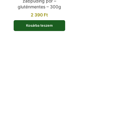
zabpuding por –
gluténmentes – 300g
2 390
Ft
Kosárba teszem