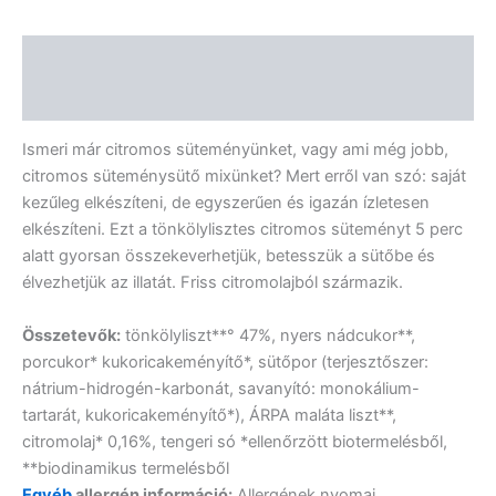
Leírás
Vélemények (0)
Ismeri már citromos süteményünket, vagy ami még jobb,
citromos süteménysütő mixünket? Mert erről van szó: saját
kezűleg elkészíteni, de egyszerűen és igazán ízletesen
elkészíteni. Ezt a tönkölylisztes citromos süteményt 5 perc
alatt gyorsan összekeverhetjük, betesszük a sütőbe és
élvezhetjük az illatát. Friss citromolajból származik.
Összetevők:
tönkölyliszt**° 47%, nyers nádcukor**,
porcukor* kukoricakeményítő*, sütőpor (terjesztőszer:
nátrium-hidrogén-karbonát, savanyító: monokálium-
tartarát, kukoricakeményítő*), ÁRPA maláta liszt**,
citromolaj* 0,16%, tengeri só *ellenőrzött biotermelésből,
**biodinamikus termelésből
Egyéb
allergén információ:
Allergének nyomai