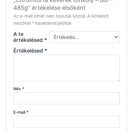
„Citromtorta keverék tönköly – bio –
485g” értékelése elsőként
Az e-mail címet nem tesszük közzé.
A kötelező
mezőket
*
karakterrel jelöltük
A te
értékelésed
*
Értékelésed
*
Név
*
E-mail
*