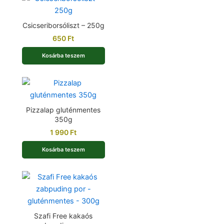
Csicseriborsóliszt – 250g
650
Ft
Kosárba teszem
Pizzalap gluténmentes
350g
1 990
Ft
Kosárba teszem
Szafi Free kakaós