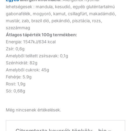
lehetségesek : mandula, kesudió, egyéb gluténtartalmú
gabonafélék, mogyoró, kamut, csillagfürt, makadámdió,
mustár, zab, brazil dió, pekándió, pisztácia, rozs,
szezámmag
Átlagos tápérték 100g termékben:
Energia: 1547kJ/634 kcal
Zsír: 0,6g
Amelyből telített zsírsavak: 0,1g
Szénhidrát: 82g
Amelyből cukrok: 45g
Fehérje: 5.9g
Rost: 1,9g
Só: 0,68g
Még nincsenek értékelések.