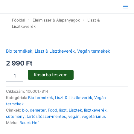
Ugrás
a
tartalomhoz
Főoldal
›
Élelmiszer & Alapanyagok
›
Liszt &
Lisztkeverék
Citromtorta
keverék
tönköly
Bio termékek
,
Liszt & Lisztkeverék
,
Vegán termékek
-
bio
2 990
Ft
-
485g
Kosárba teszem
mennyiség
Cikkszám:
1000017814
Kategóriák:
Bio termékek
,
Liszt & Lisztkeverék
,
Vegán
termékek
Címkék:
bio
,
demeter
,
Food
,
liszt
,
Lisztek
,
lisztkeverék
,
sütemény
,
tartósítószer-mentes
,
vegán
,
vegetáriánus
Márka:
Bauck Hof