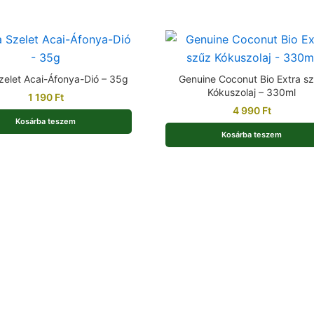
zelet Acai-Áfonya-Dió – 35g
Genuine Coconut Bio Extra s
Kókuszolaj – 330ml
1 190
Ft
4 990
Ft
Kosárba teszem
Kosárba teszem