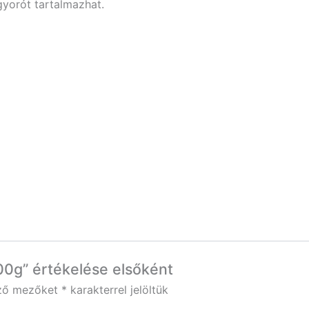
orót tartalmazhat.
00g” értékelése elsőként
ező mezőket
*
karakterrel jelöltük