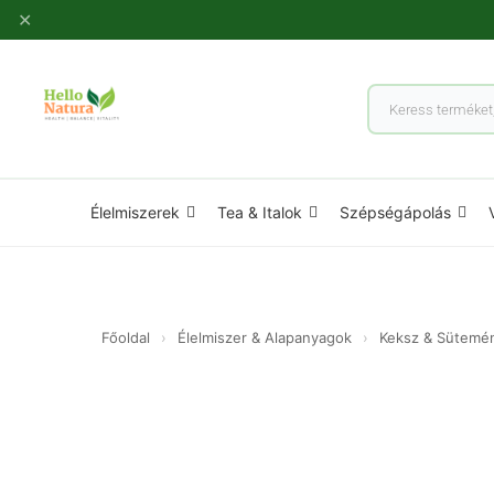
Ugrás
✕
a
tartalomhoz
Products
search
Élelmiszerek
Tea & Italok
Szépségápolás
Főoldal
›
Élelmiszer & Alapanyagok
›
Keksz & Sütemé