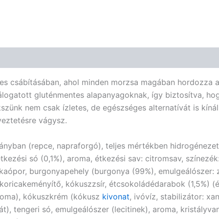
des csábításában, ahol minden morzsa magában hordozza a 
ogatott gluténmentes alapanyagoknak, így biztosítva, hog
kszünk nem csak ízletes, de egészséges alternatívát is kín
yeztetésre vágysz.
ányban (repce, napraforgó), teljes mértékben hidrogénezett
tkezési só (0,1%), aroma, étkezési sav: citromsav, színezék
akaópor, burgonyapehely (burgonya (99%), emulgeálószer: zsí
ukoricakeményítő, kókuszzsír, étcsokoládédarabok (1,5%) (
 aroma), kókuszkrém (kókusz
kivonat
, ivóvíz, stabilizátor: x
 tengeri só, emulgeálószer (lecitinek), aroma, kristályvani