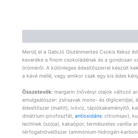
Leírás
Vélemények (0)
Merülj el a GabiJó Gluténmentes Csokis Keksz é
keveréke a finom csokoládénak és a gondosan vál
öröméről. A különleges édesítőszerrel készült ke
a kávé mellé, vagy amikor csak egy kis édes kén
Összetevők:
margarin (növényi olajok változó ar
emulgeálószer: zsírsavak mono- és digliceridjei, é
édesítőszer (maltit), ivóvíz, tápiókakeményítő, k
dinátrium-pirofoszfát,
antioxidáns
: citromsav), k
lecitinek (szója), kakaópor, természetes vanília
térfogatnövelőszer (ammónium-hidrogén-karbonát),