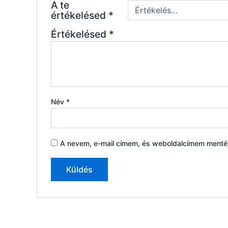
A te
értékelésed
*
Értékelésed
*
Név
*
A nevem, e-mail címem, és weboldalcímem ment