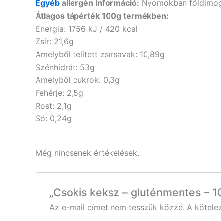
Egyéb
allergén információ:
Nyomokban földimogy
Átlagos tápérték 100g termékben:
Energia: 1756 kJ / 420 kcal
Zsír: 21,6g
Amelyből telített zsírsavak: 10,89g
Szénhidrát: 53g
Amelyből cukrok: 0,3g
Fehérje: 2,5g
Rost: 2,1g
Só: 0,24g
Még nincsenek értékelések.
„Csokis keksz – gluténmentes – 1
Az e-mail címet nem tesszük közzé.
A kötel