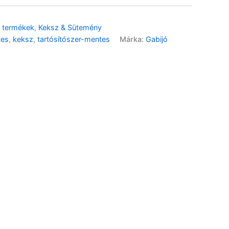
 termékek
,
Keksz & Sütemény
Pizza Italiano lisztkeverék
gluténmentes – 750g
tes
,
keksz
,
tartósítószer-mentes
Márka:
Gabijó
2 690
Ft
Evas`s glut.ment.
önkelesztő lisztkev. – 1kg
2 190
Ft
Mandulaliszt – 750g
6 990
Ft
Mandulaliszt – 250g
2 490
Ft
Rizsliszt – 1kg
1 190
Ft
🌾 Gluténmentes
🌱 Vegán