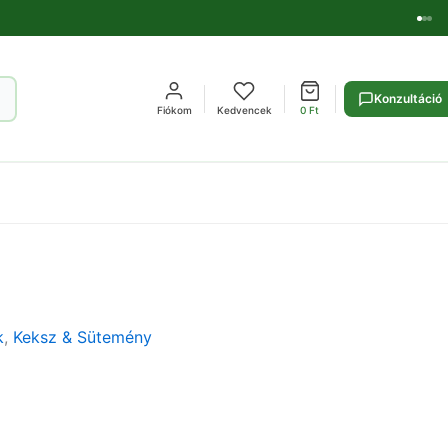
Konzultáció
Fiókom
Kedvencek
0
Ft
k
,
Keksz & Sütemény