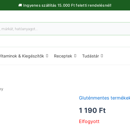
🚚 Ingyenes szállítás 15.000 Ft feletti rendelésnél!
Vitaminok & Kiegészítők
Receptek
Tudástár
ny
Gluténmentes terméke
1 190
Ft
Elfogyott