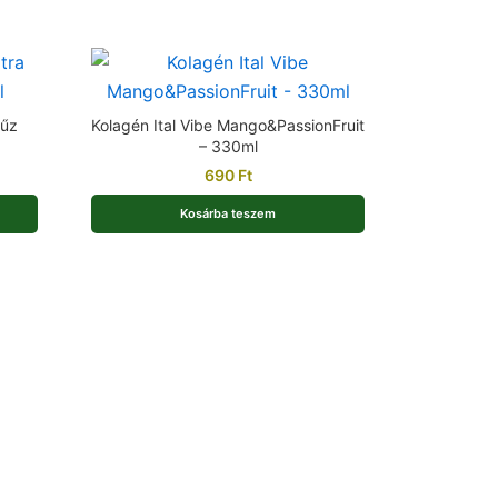
zűz
Kolagén Ital Vibe Mango&PassionFruit
– 330ml
690
Ft
Kosárba teszem