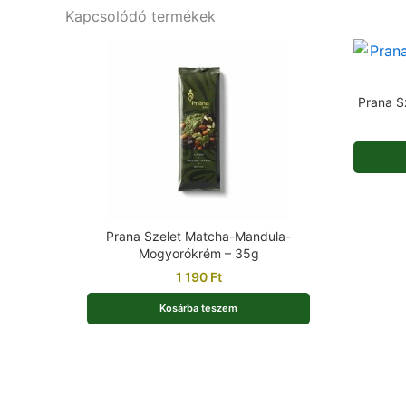
Kapcsolódó termékek
Prana S
Prana Szelet Matcha-Mandula-
Mogyorókrém – 35g
1 190
Ft
Kosárba teszem