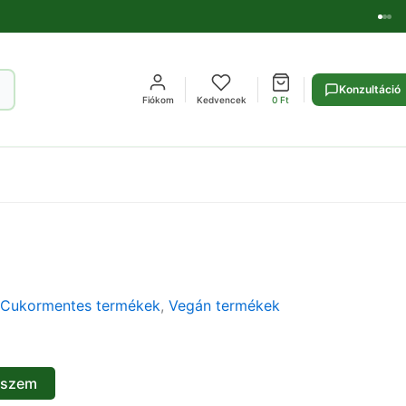
Konzultáció
Fiókom
Kedvencek
0
Ft
Cukormentes termékek
,
Vegán termékek
eszem