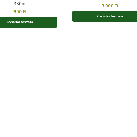
330ml
3 990
Ft
690
Ft
Kosárba teszem
Kosárba teszem