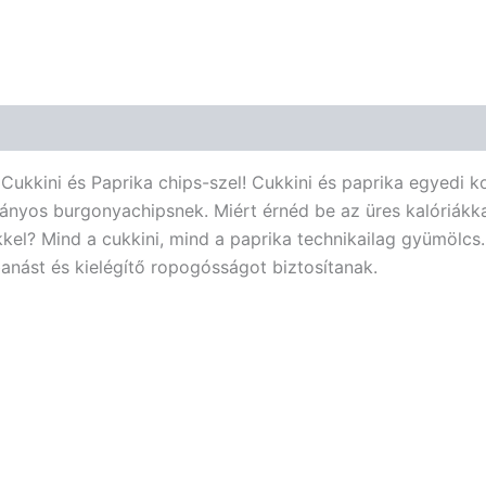
Cukkini és Paprika chips-szel! Cukkini és paprika egyedi k
ányos burgonyachipsnek. Miért érnéd be az üres kalóriákka
ökkel? Mind a cukkini, mind a paprika technikailag gyümölc
anást és kielégítő ropogósságot biztosítanak.