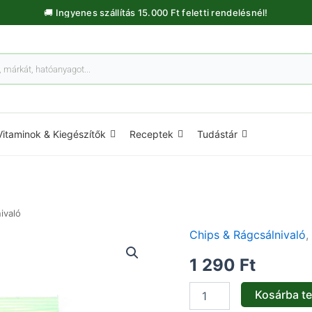
🚚 Ingyenes szállítás 15.000 Ft feletti rendelésnél!
Vitaminok & Kiegészítők
Receptek
Tudástár
ivaló
Chips & Rágcsálnivaló
,
Cukkini
és
1 290
Ft
Paprika
chips
-
Kosárba t
16g