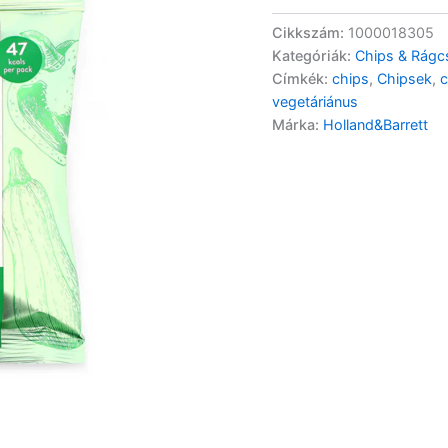
mennyiség
Cikkszám:
1000018305
Kategóriák:
Chips & Rágcs
Címkék:
chips
,
Chipsek
,
c
vegetáriánus
Márka:
Holland&Barrett