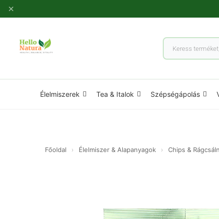
Ugrás
✕
a
tartalomhoz
Products
search
Élelmiszerek
Tea & Italok
Szépségápolás
Főoldal
›
Élelmiszer & Alapanyagok
›
Chips & Rágcsáln