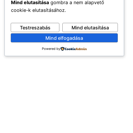
Mind elutasítása
gombra a nem alapvető
cookie-k elutasításához.
Testreszabás
Mind elutasítása
Mind elfogadása
Powered by
×
EXKLUZÍV AJÁNLAT
TERMÉKEK
ÉLETMÓD