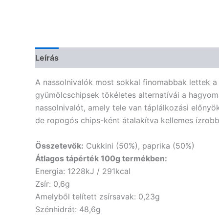
Leírás
Vélemények (0)
A nassolnivalók most sokkal finomabbak lettek a 
gyümölcschipsek tökéletes alternatívái a hagyom
nassolnivalót, amely tele van táplálkozási előny
de ropogós chips-ként átalakítva kellemes ízrobb
Összetevők:
Cukkini (50%), paprika (50%)
Átlagos tápérték 100g termékben:
Energia: 1228kJ / 291kcal
Zsír: 0,6g
Amelyből telített zsírsavak: 0,23g
Szénhidrát: 48,6g