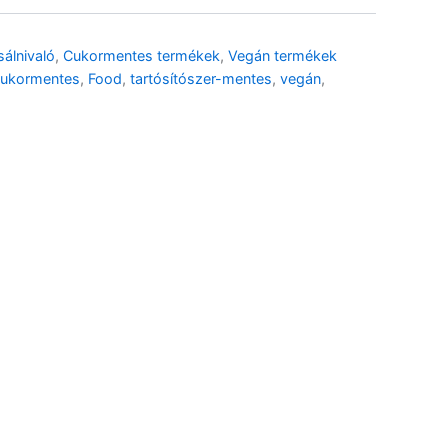
álnivaló
,
Cukormentes termékek
,
Vegán termékek
🌾 Gluténmentes
🌱 Vegán
ukormentes
,
Food
,
tartósítószer-mentes
,
vegán
,
🌿 Bio
🍬 Cukormentes