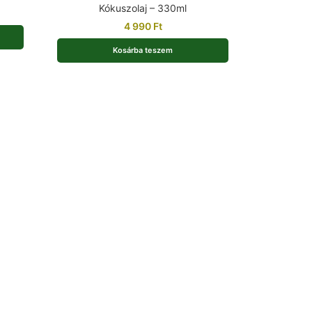
Kókuszolaj – 330ml
4 990
Ft
Kosárba teszem