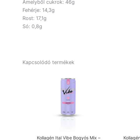
Amelyből cukrok: 46g
Fehérje: 14,3g
Rost: 17,1g
Só: 0,8g
Kapcsolódó termékek
Kollagén Ital Vibe Bogyós Mix –
Kollagé