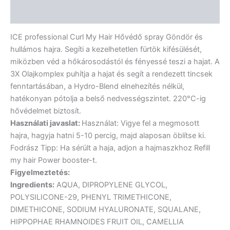
Vélemények (0)
ICE professional Curl My Hair Hővédő spray Göndör és
hullámos hajra. Segíti a kezelhetetlen fürtök kifésülését,
miközben véd a hőkárosodástól és fényessé teszi a hajat. A
3X Olajkomplex puhítja a hajat és segít a rendezett tincsek
fenntartásában, a Hydro-Blend elnehezítés nélkül,
hatékonyan pótolja a belső nedvességszintet. 220°C-ig
hővédelmet biztosít.
Használati javaslat:
Használat: Vigye fel a megmosott
hajra, hagyja hatni 5-10 percig, majd alaposan öblítse ki.
Fodrász Tipp: Ha sérült a haja, adjon a hajmaszkhoz Refill
my hair Power booster-t.
Figyelmeztetés:
Ingredients:
AQUA, DIPROPYLENE GLYCOL,
POLYSILICONE-29, PHENYL TRIMETHICONE,
DIMETHICONE, SODIUM HYALURONATE, SQUALANE,
HIPPOPHAE RHAMNOIDES FRUIT OIL, CAMELLIA