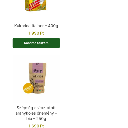
Kukorica Italpor – 400g
1 990
Ft
Kosárba teszem
Szépség csíráztatott
aranyköles őrlemény –
bio – 250g
1 690
Ft