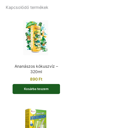
Kapcsolódó termékek
Ananászos kókuszvíz –
320ml
890
Ft
Kosárba teszem