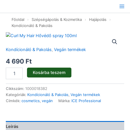
Ugrás
a
tartalomhoz
Főoldal
›
Szépségápolás & Kozmetika
›
Hajápolás
›
Kondícionáló & Pakolás
Curl
My
Hair
Kondícionáló & Pakolás
,
Vegán termékek
Hővédő
spray
4 690
Ft
100ml
mennyiség
Kosárba teszem
Cikkszám:
1000018382
Kategóriák:
Kondícionáló & Pakolás
,
Vegán termékek
Címkék:
cosmetics
,
vegán
Márka:
ICE Professional
Leírás