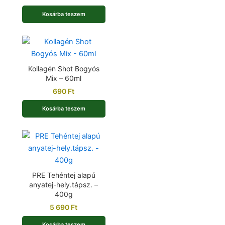
Kosárba teszem
Kollagén Shot Bogyós
Mix – 60ml
690
Ft
Kosárba teszem
PRE Tehéntej alapú
anyatej-hely.tápsz. –
400g
5 690
Ft
Kosárba teszem