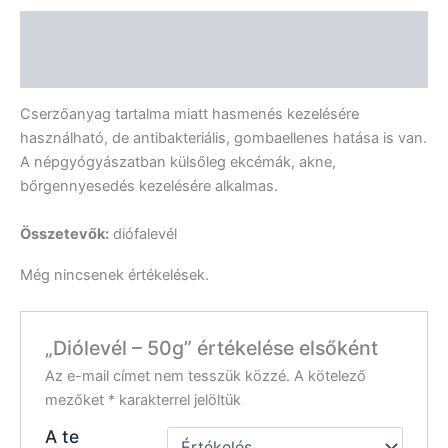
Leírás
Vélemények (0)
Cserzőanyag tartalma miatt hasmenés kezelésére
használható, de antibakteriális, gombaellenes hatása is van.
A népgyógyászatban külsőleg ekcémák, akne,
bőrgennyesedés kezelésére alkalmas.
Összetevők:
diófalevél
Még nincsenek értékelések.
„Diólevél – 50g” értékelése elsőként
Az e-mail címet nem tesszük közzé.
A kötelező
mezőket
*
karakterrel jelöltük
A te