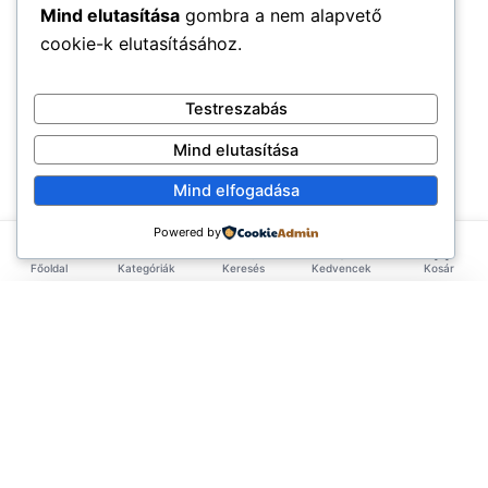
Mind elutasítása
gombra a nem alapvető
cookie-k elutasításához.
Testreszabás
Mind elutasítása
Mind elfogadása
Powered by
Főoldal
Kategóriák
Keresés
Kedvencek
Kosár
×
EXKLUZÍV AJÁNLAT
TERMÉKEK
Első rendelésed -10%!
Add meg az email címed és azonnal küldünk egy
Élelmiszerek
ÉLETMÓD
kupont az első rendelésedhez.
Tea & Italok
Vegán
(3.583)
INFORMÁCIÓ
Szépségápolás
Hiba. Kérlek próbáld újra.