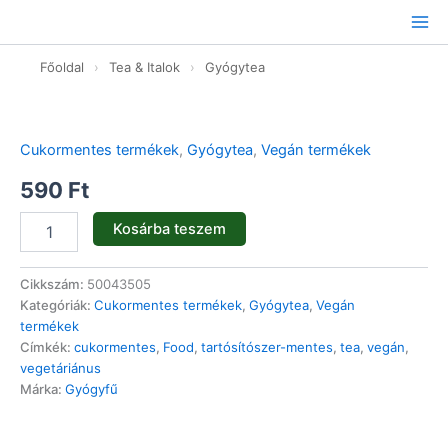
Ugrás
a
tartalomhoz
Főoldal
›
Tea & Italok
›
Gyógytea
Diólevél
-
50g
Cukormentes termékek
,
Gyógytea
,
Vegán termékek
mennyiség
590
Ft
Kosárba teszem
Cikkszám:
50043505
Kategóriák:
Cukormentes termékek
,
Gyógytea
,
Vegán
termékek
Címkék:
cukormentes
,
Food
,
tartósítószer-mentes
,
tea
,
vegán
,
vegetáriánus
Márka:
Gyógyfű