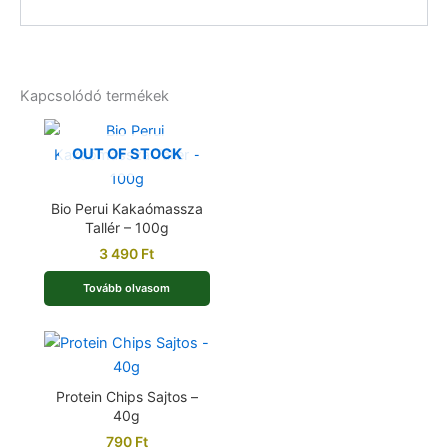
Kapcsolódó termékek
OUT OF STOCK
Bio Perui Kakaómassza
Tallér – 100g
3 490
Ft
Tovább olvasom
Protein Chips Sajtos –
40g
790
Ft