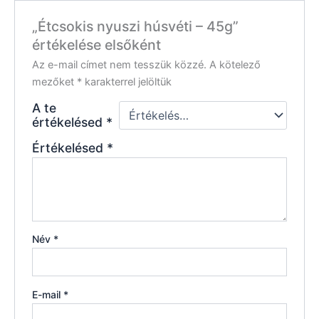
„Étcsokis nyuszi húsvéti – 45g”
értékelése elsőként
Az e-mail címet nem tesszük közzé.
A kötelező
mezőket
*
karakterrel jelöltük
A te
értékelésed
*
Értékelésed
*
Név
*
E-mail
*