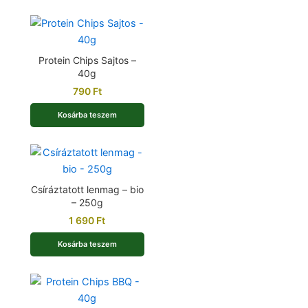
Protein Chips Sajtos –
40g
790
Ft
Kosárba teszem
Csíráztatott lenmag – bio
– 250g
1 690
Ft
Kosárba teszem