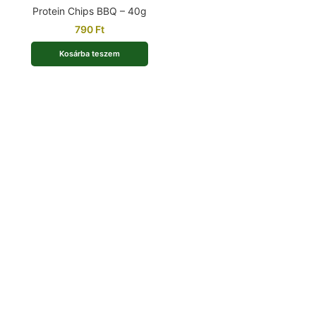
Protein Chips BBQ – 40g
790
Ft
Kosárba teszem