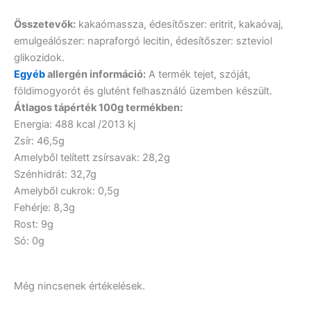
Összetevők:
kakaómassza, édesítőszer: eritrit, kakaóvaj,
emulgeálószer: napraforgó lecitin, édesítőszer: szteviol
glikozidok.
Egyéb
allergén információ:
A termék tejet, szóját,
földimogyorót és glutént felhasználó üzemben készült.
Átlagos tápérték 100g termékben:
Energia: 488 kcal /2013 kj
Zsír: 46,5g
Amelyből telített zsírsavak: 28,2g
Szénhidrát: 32,7g
Amelyből cukrok: 0,5g
Fehérje: 8,3g
Rost: 9g
Só: 0g
Még nincsenek értékelések.