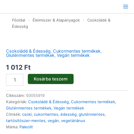
Ugrás
a
tartalomhoz
Főoldal
›
Élelmiszer & Alapanyagok
›
Csokoládé &
Édesség
Étcsokis
nyuszi
húsvéti
Csokoládé & Édesség
,
Cukormentes termékek
,
-
Gluténmentes termékek
,
Vegán termékek
45g
mennyiség
1 012
Ft
Kosárba teszem
Cikkszám:
50055919
Kategóriák:
Csokoládé & Édesség
,
Cukormentes termékek
,
Gluténmentes termékek
,
Vegán termékek
Címkék:
csoki
,
cukormentes
,
édesség
,
gluténmentes
,
tartósítószer-mentes
,
vegán
,
vegetáriánus
Márka:
Paleolit