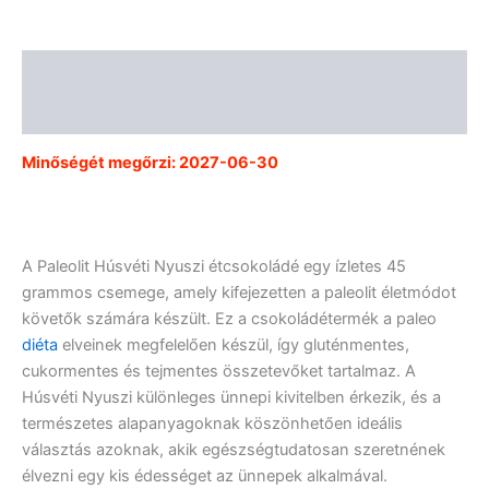
Leírás
Vélemények (0)
Minőségét megőrzi: 2027-06-30
A Paleolit Húsvéti Nyuszi étcsokoládé egy ízletes 45
grammos csemege, amely kifejezetten a paleolit életmódot
követők számára készült. Ez a csokoládétermék a paleo
diéta
elveinek megfelelően készül, így gluténmentes,
cukormentes és tejmentes összetevőket tartalmaz. A
Húsvéti Nyuszi különleges ünnepi kivitelben érkezik, és a
természetes alapanyagoknak köszönhetően ideális
választás azoknak, akik egészségtudatosan szeretnének
élvezni egy kis édességet az ünnepek alkalmával.